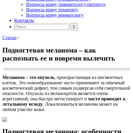
Вопросы врачу травматологу-ортопеду
Вопросы врачу терапевту
Вопросы врачу ревматологу
Контакты
Статьи
›
Подногтевая меланома – как
распознать ее и вовремя вылечить
Меланома
– это опухоль
, произрастающая из пигментных
клеток. Это новообразование часто принимают за обычный
косметический дефект, тем самым подвергая себя смертельной
опасности. Опухоль из меланоцитов является очень
агрессивной, она быстро метастазирует и
часто приводит к
летальному исходу
. Локализоваться меланома может на
любом участке кожи.
Подногтевая меланома: особенности