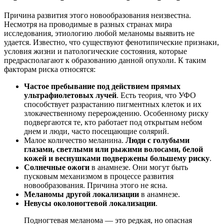
Причина развития этого новообразования неизвестна.
Несмотря на проводимые в разных странах мира
исследования, этиологию любой меланомы выявить не
удается. Известно, что существуют фенотипические признаки,
условия жизни и патологические состояния, которые
предрасполагают к образованию данной опухоли. К таким
факторам риска относятся:
Частое пребывание под действием прямых
ультрафиолетовых лучей
. Есть теория, что УФО
способствует разрастанию пигментных клеток и их
злокачественному перерождению. Особенному риску
подвергаются те, кто работает под открытым небом
днем и люди, часто посещающие солярий.
Малое количество меланина.
Люди с голубыми
глазами, светлыми или рыжими волосами, белой
кожей и веснушками подвержены большему риску
.
Солнечные ожоги
в анамнезе. Они могут быть
пусковым механизмом в процессе развития
новообразования. Причина этого не ясна.
Меланомы другой локализации
в анамнезе.
Невусы околоногтевой локализации
.
Подногтевая меланома — это редкая, но опасная