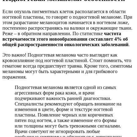
Если опухоль пигментных клеток располагается в области
ногтевой пластины, то говорят о подногтевой меланоме. При
этом разрастание меланоцитов начинается в ногтевом ложе,
постепенно распространяясь на валики и окружающие ткани.
Реже – в обратном направлении. По статистике
частота
встречаемости этого новообразования составляет 4% об
общей распространенности онкологических заболеваний
.
Это важно! Подногтевая меланома часто выглядит как
кровоизлияние под ногтевой пластиной. Стоит помнить, что
гематоме всегда предшествует травма. Кроме того, симптомы
меланомы могут быть характерными и для грибкового
поражения.
Подногтевая меланома является одной из самых
агрессивных форм рака кожи, и врачи
подчеркивают важность ранней диагностики.
Специалисты рекомендуют обращать внимание на
изменения в цвете, форме и текстуре ногтевой
пластины. Появление черных или коричневых
пятен под ногтем, а также изменение его формы
или толщины могут быть тревожными сигналами.
Врачи советуют не игнорировать любые
необычные симптомы и обращаться к дерматологу