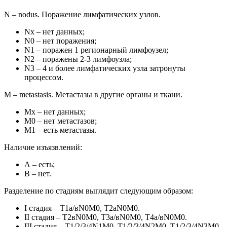
N – nodus. Поражение лимфатических узлов.
Nх – нет данных;
N0 – нет поражения;
N1 – поражен 1 регионарный лимфоузел;
N2 – поражены 2-3 лимфоузла;
N3 – 4 и более лимфатических узла затронуты
процессом.
М – metastasis. Метастазы в другие органы и ткани.
Мх – нет данных;
М0 – нет метастазов;
М1 – есть метастазы.
Наличие изъязвлений:
А – есть;
В – нет.
Разделение по стадиям выглядит следующим образом:
I стадия – T1а/вN0M0, T2аN0M0.
II стадия – T2вN0M0, T3а/вN0M0, T4а/вN0M0.
III стадия – T1/2/3/4N1M0, T1/2/3/4N2M0, T1/2/3/4N3M0.