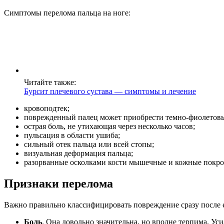
Симптомы перелома пальца на ноге:
Читайте также:
Бурсит плечевого сустава — симптомы и лечение
кровоподтек;
поврежденный палец может приобрести темно-фиолетовы
острая боль, не утихающая через несколько часов;
пульсация в области ушиба;
сильный отек пальца или всей стопы;
визуальная деформация пальца;
разорванные осколками кости мышечные и кожные покро
Признаки перелома
Важно правильно классифицировать повреждение сразу после е
Боль
. Она довольно значительна, но вполне терпима. У