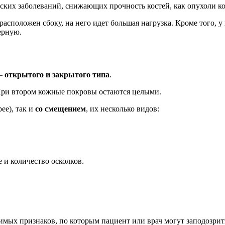
ких заболеваний, снижающих прочность костей, как опухоли кос
сположен сбоку, на него идет большая нагрузка. Кроме того, у не
ерную.
 –
открытого
и
закрытого
типа
.
 При втором кожные покровы остаются целыми.
ее), так и
со смещением
, их несколько видов:
е и количество осколков.
мых признаков, по которым пациент или врач могут заподозрит