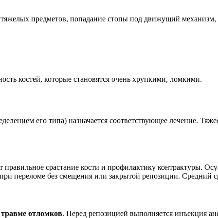
ги тяжелых предметов, попадание стопы под движущий механизм,
сть костей, которые становятся очень хрупкими, ломкими.
еделением его типа) назначается соответствующее лечение. Тяж
т правильное срастание кости и профилактику контрактуры. О
при переломе без смещения или закрытой репозиции. Средний ср
 травме отломков
. Перед репозицией выполняется инъекция ане