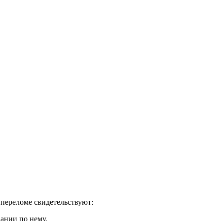
 переломе свидетельствуют:
ании по нему.