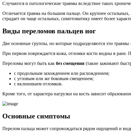
Случаются и патологические травмы вследствие таких хроничес
Отличается травма на большом пальце. Он крупнее остальных, ра
страдает он чаще остальных, симптоматику имеет более характ
Виды переломов пальцев ног
Две основные группы, но которые подразделяются эти травмы
При первом повреждается кожа, отломки кости видны в ране.
Переломы могут быть как
без смещения
(такие заживают быстр
с продольным захождением или расхождением;
с угловым или же боковым смещением;
с вклиниваем отломков.
Кроме того, от характера нагрузки на кость зависит образовани
Основные симптомы
Перелом пальца может сопровождаться рядом ощущений и види