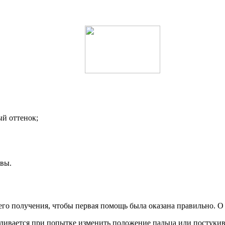
й оттенок;
вы.
го получения, чтобы первая помощь была оказана правильно. О
силивается при попытке изменить положение пальца или постукив