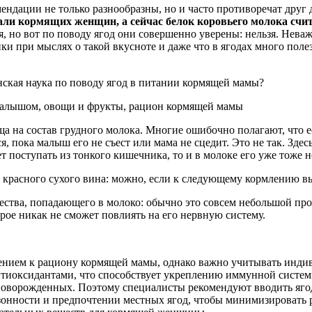
дации не только разнообразны, но и часто противоречат друг 
 кормящих женщин, а сейчас белок коровьего молока считае
, но вот по поводу ягод они совершенно уверены: нельзя. Неваж
нки при мыслях о такой вкусноте и даже что в ягодах много по
нская наука по поводу ягод в питании кормящей мамы?
ща на состав грудного молока. Многие ошибочно полагают, что е
я, пока малыш его не съест или мама не сцедит. Это не так. Здес
 поступать из тонкого кишечника, то и в молоке его уже тоже н
 красного сухого вина: можно, если к следующему кормлению вы
ества, попадающего в молоко: обычно это совсем небольшой проц
рое никак не сможет повлиять на его нервную систему.
нением к рациону кормящей мамы, однако важно учитывать инди
тиоксидантами, что способствует укреплению иммунной системы 
 новорожденных. Поэтому специалисты рекомендуют вводить яго
езонности и предпочтении местных ягод, чтобы минимизировать 