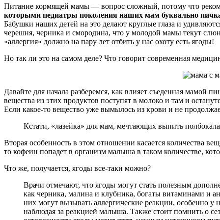
Питание кормящей мамы — вопрос сложный, потому что рекомен
которыми педиатры поколения наших мам буквально пичкали
Бабушки наших детей на это делают круглые глаза и удивляются
черешня, черника и смородина, что у молодой мамы текут слю
«аллергия» должно на пару лет отбить у нас охоту есть ягоды!
Но так ли это на самом деле? Что говорит современная медици
Давайте для начала разберемся, как влияет съеденная мамой пи
вещества из этих продуктов поступят в молоко и там и останутс
Если какое-то вещество уже вымылось из крови и не продолжает
Кстати, «лазейка» для мам, мечтающих выпить полбокала
Вторая особенность в этом отношении касается количества вещ
то кофеин попадет в организм малыша в таком количестве, кото
Что же, получается, ягоды все-таки можно?
Врачи отмечают, что ягоды могут стать полезным допол
как черника, малина и клубника, богаты витаминами и ан
них могут вызывать аллергические реакции, особенно у
наблюдая за реакцией малыша. Также стоит помнить о с