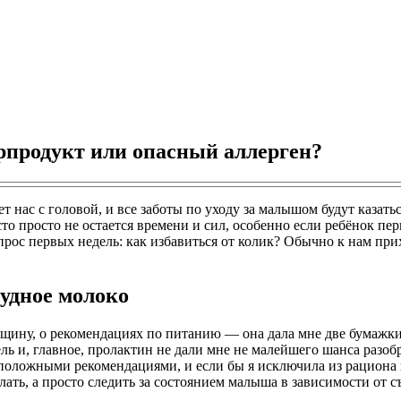
рпродукт или опасный аллерген?
ет нас с головой, и все заботы по уходу за малышом будут казат
 просто не остается времени и сил, особенно если ребёнок перв
ос первых недель: как избавиться от колик? Обычно к нам прихо
удное молоко
ину, о рекомендациях по питанию — она дала мне две бумажки с
едель и, главное, пролактин не дали мне не малейшего шанса раз
положными рекомендациями, и если бы я исключила из рациона 
лать, а просто следить за состоянием малыша в зависимости от с