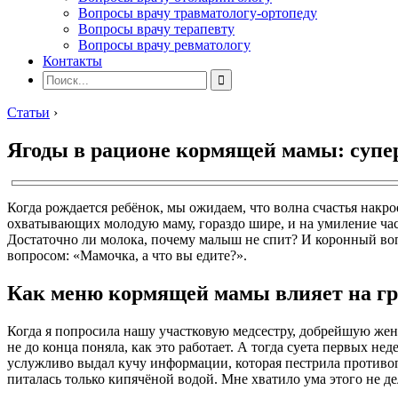
Вопросы врачу травматологу-ортопеду
Вопросы врачу терапевту
Вопросы врачу ревматологу
Контакты
Статьи
›
Ягоды в рационе кормящей мамы: супе
Когда рождается ребёнок, мы ожидаем, что волна счастья накро
охватывающих молодую маму, гораздо шире, и на умиление часто
Достаточно ли молока, почему малыш не спит? И коронный вопр
вопросом: «Мамочка, а что вы едите?».
Как меню кормящей мамы влияет на гр
Когда я попросила нашу участковую медсестру, добрейшую женщ
не до конца поняла, как это работает. А тогда суета первых н
услужливо выдал кучу информации, которая пестрила противо
питалась только кипячёной водой. Мне хватило ума этого не де