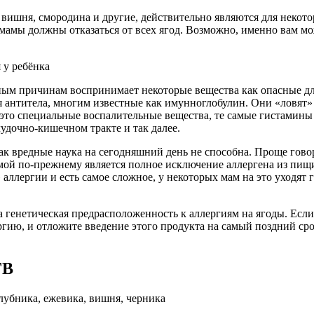
ка, вишня, смородина и другие, действительно являются для нек
 мамы должны отказаться от всех ягод. Возможно, именно вам мож
ным причинам воспринимает некоторые вещества как опасные для
ся антитела, многим известные как имунноглобулин. Они «ловят
а это специальные воспалительные вещества, те самые гистамины
лудочно-кишечном тракте и так далее.
к вредные наука на сегодняшний день не способна. Проще говор
ой по-прежнему является полное исключение аллергена из пищи.
аллергии и есть самое сложное, у некоторых мам на это уходят 
а генетическая предрасположенность к аллергиям на ягоды. Если 
ергию, и отложите введение этого продукта на самый поздний ср
ГВ