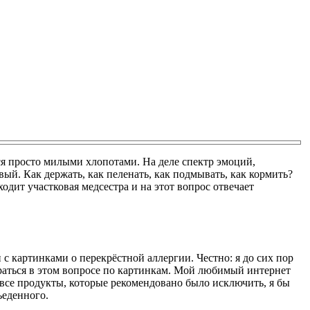
ься просто милыми хлопотами. На деле спектр эмоций,
ый. Как держать, как пеленать, как подмывать, как кормить?
дит участковая медсестра и на этот вопрос отвечает
 картинками о перекрёстной аллергии. Честно: я до сих пор
обраться в этом вопросе по картинкам. Мой любимый интернет
все продукты, которые рекомендовано было исключить, я бы
ъеденного.