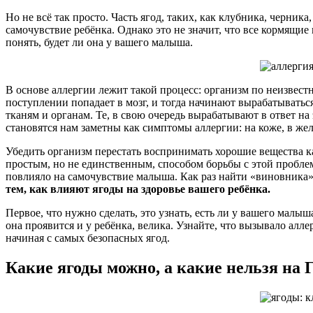
Но не всё так просто. Часть ягод, таких, как клубника, черни
самочувствие ребёнка. Однако это не значит, что все кормящие
понять, будет ли она у вашего малыша.
В основе аллергии лежит такой процесс: организм по неизвест
поступлении попадает в мозг, и тогда начинают вырабатывать
тканям и органам. Те, в свою очередь вырабатывают в ответ н
становятся нам заметны как симптомы аллергии: на коже, в же
Убедить организм перестать воспринимать хорошие вещества ка
простым, но не единственным, способом борьбы с этой проблем
повлияло на самочувствие малыша. Как раз найти «виновника» 
тем, как влияют ягоды на здоровье вашего ребёнка.
Первое, что нужно сделать, это узнать, есть ли у вашего малыш
она проявится и у ребёнка, велика. Узнайте, что вызывало алл
начиная с самых безопасных ягод.
Какие ягоды можно, а какие нельзя на 