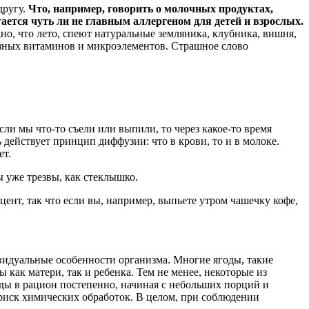
другу.
Что, например, говорить о молочных продуктах,
тся чуть ли не главным аллергеном для детей и взрослых.
но, что лето, спеют натуральные земляника, клубника, вишня,
лезных витаминов и микроэлементов. Страшное слово
сли мы что-то съели или выпили, то через какое-то время
ь действует принцип диффузии: что в крови, то и в молоке.
ет.
 уже трезвы, как стеклышко.
ент, так что если вы, например, выпьете утром чашечку кофе,
видуальные особенности организма. Многие ягоды, такие
как матери, так и ребенка. Тем не менее, некоторые из
ды в рацион постепенно, начиная с небольших порций и
риск химических обработок. В целом, при соблюдении