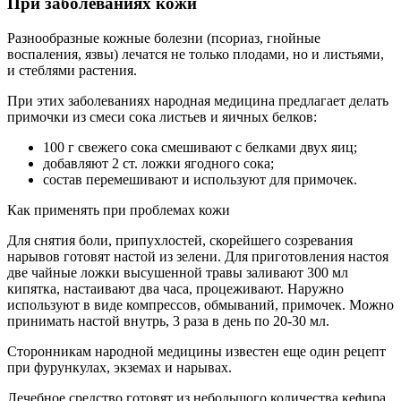
При заболеваниях кожи
Разнообразные кожные болезни (псориаз, гнойные
воспаления, язвы) лечатся не только плодами, но и листьями,
и стеблями растения.
При этих заболеваниях народная медицина предлагает делать
примочки из смеси сока листьев и яичных белков:
100 г свежего сока смешивают с белками двух яиц;
добавляют 2 ст. ложки ягодного сока;
состав перемешивают и используют для примочек.
Как применять при проблемах кожи
Для снятия боли, припухлостей, скорейшего созревания
нарывов готовят настой из зелени. Для приготовления настоя
две чайные ложки высушенной травы заливают 300 мл
кипятка, настаивают два часа, процеживают. Наружно
используют в виде компрессов, обмываний, примочек. Можно
принимать настой внутрь, 3 раза в день по 20-30 мл.
Сторонникам народной медицины известен еще один рецепт
при фурункулах, экземах и нарывах.
Лечебное средство готовят из небольшого количества кефира