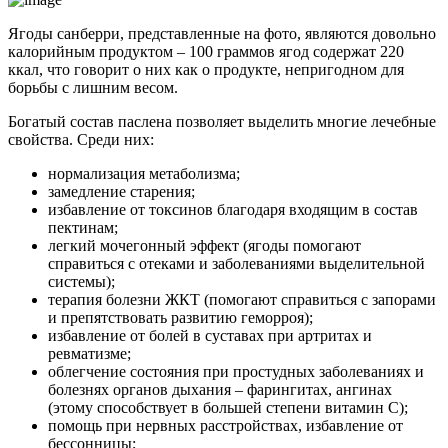
Ягоды санберри, представленные на фото, являются довольно
калорийным продуктом – 100 граммов ягод содержат 220
ккал, что говорит о них как о продукте, непригодном для
борьбы с лишним весом.
Богатый состав паслена позволяет выделить многие лечебные
свойства. Среди них:
нормализация метаболизма;
замедление старения;
избавление от токсинов благодаря входящим в состав
пектинам;
легкий мочегонный эффект (ягоды помогают
справиться с отеками и заболеваниями выделительной
системы);
терапия болезни ЖКТ (помогают справиться с запорами
и препятствовать развитию геморроя);
избавление от болей в суставах при артритах и
ревматизме;
облегчение состояния при простудных заболеваниях и
болезнях органов дыхания – фарингитах, ангинах
(этому способствует в большей степени витамин С);
помощь при нервных расстройствах, избавление от
бессонницы;