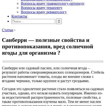
Вопросы врачу травматологу-ортопеду
Вопросы врачу терапевту
Вопросы врачу ревматологу
Контакты
Статьи
›
Санберри — полезные свойства и
противопоказания, вред солнечной
ягоды для организма ?
Санберри или садовый паслен, или солнечная ягода –
результат работы североамериканских селекционеров. Стебель
растения напоминает томаты, плоды же внешне схожи с
ягодами черники, только крупнее и растут гроздьями.
Сегодня это однолетнее растение стало появляться на садовых
участках, однако, его нельзя назвать популярным. Именно из-
за недостаточной распространенности, полезные свойства, а
также противопоказания изучены мало.
Тем не менее паслен
пригоден к использованию и в пищу, и в медицинских целях.