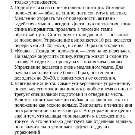
только уменьшается.
Поднятие таза из горизонтальной позиции. Исходное
положение — лёжа на спине, ноги согнуты в коленях.
Медленно оторвать таз от поверхности, активно
задействуя мышцы ягодиц. Достигнув положения, когда
спина выпрямится, проделать в таком же темпе
обратный путь. Спину опускать медленно — позвонок
за позвонком. Упражнение выполняется 10 раз, делается
перерыв на 30–40 секунд и снова 10 раз повторяется.
«Кошка». Исходное положение — стоя на четвереньках.
На выдохе округлить спину, втянуть живот и склонить
голову. На вдохе — проснуться с поднятием головы.
Упражнение делается в очень медленном темпе. Для
начала выполняется не более 10 раз, постепенно
доводится до 20–30, в зависимости от состояния.
Втягивание живота. Самое универсальное упражнение,
поскольку его можно выполнять в любое время и оно не
требует специальной подготовки и отведения места.
Втянуть живот как можно глубже и зафиксировать это
положение как можно дольше. Выполнять в течение дня
неограниченное количество раз. Это упражнение ценно
ещё и тем, что мышцы «привыкают» к нахождению в
тонусе. А это не только действует как отдельная зарядка,
но и значительно усиливает эффект от других
упражнений.