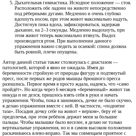
Дыхательная гимнастика. Исходное положение — стоя.
Расположить обе ладони на животе непосредственно
под рёберными дугами. Медленно и очень глубоко
вдохнуть носом, при этом живот максимально надуть.
Достигнув пика вдоха, зафиксироваться, задержав
дыхание, на 2–3 секунды. Медленно выдохнуть, при
этом живот теперь максимально втянуть. Выдох
производится ртом. При выполнении данного
упражнения важно следить за осанкой: спина должна
быть ровной, плечи опущены.
Автор данной статьи также столкнулась с диастазом —
патологией, которой я явно не ожидала. Имея до
беременности стройную от природы фигуру и подтянутый
пресс, после первых же родов мышцы брюшного пресса
разошлись. Первое время я просто ждала, надеясь, что «само
пройдёт». Но когда через 6 месяцев «беременный» живот так
никуда и не делся, пришлось взять себя в руки и начать
упражнения. Чтобы, пока я занимаюсь, дочке не было скучно,
я делаю упражнения вместе с ней. В частности, «поднятие
таза». Посадив дочку себе на живот « верхом», беру её за
предплечья, при этом ребёнок держит меня за большие
пальцы. Чтобы малышке было веселее, я делаю не только
вертикальные упражнения, но и в самом высоком положении
раскачиваюсь влево-вправо. Так мы совмещаем приятное с