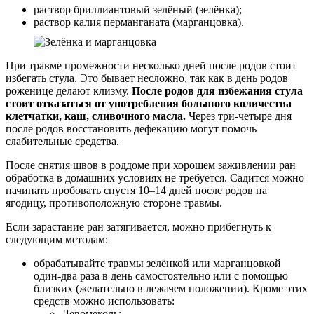
раствор бриллиантовый зелёный (зелёнка);
раствор калия перманганата (марганцовка).
При травме промежности несколько дней после родов стоит
избегать стула. Это бывает несложно, так как в день родов
роженице делают клизму.
После родов для избежания стула
стоит отказаться от употребления большого количества
клетчатки, каш, сливочного масла.
Через три-четыре дня
после родов восстановить дефекацию могут помочь
слабительные средства.
После снятия швов в роддоме при хорошем заживлении ран
обработка в домашних условиях не требуется. Садится можно
начинать пробовать спустя 10–14 дней после родов на
ягодицу, противоположную стороне травмы.
Если зарастание ран затягивается, можно прибегнуть к
следующим методам:
обрабатывайте травмы зелёнкой или марганцовкой
один-два раза в день самостоятельно или с помощью
близких (желательно в лежачем положении). Кроме этих
средств можно использовать:
Левомеколь;