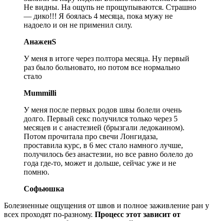
Не видны. На ощупь не прощупываются. Страшно
— дико!!! Я боялась 4 месяца, пока мужу не
надоело и он не применил силу.
АнаженS
У меня в итоге через полтора месяца. Ну первый
раз было больновато, но потом все нормально
стало
Mummilli
У меня после первых родов швы болели очень
долго. Первый секс получился только через 5
месяцев и с анастезией (брызгали ледокаином).
Потом прочитала про свечи Лонгидаза,
проставила курс, в 6 мес стало намного лучше,
получилось без анастезии, но все равно болело до
года где-то, может и дольше, сейчас уже и не
помню.
Софьюшка
Болезненные ощущения от швов и полное заживление ран у
всех проходят по-разному.
Процесс этот зависит от