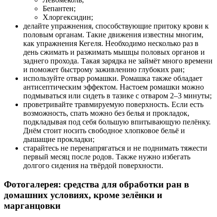
Бепантен;
Хлоргексидин;
делайте упражнения, способствующие притоку крови к
половым органам. Такие движения известны многим,
как упражнения Кегеля. Необходимо несколько раз в
день сжимать и разжимать мышцы половых органов и
заднего прохода. Такая зарядка не займёт много времени
и поможет быстрому заживлению глубоких ран;
используйте отвар ромашки. Ромашка также обладает
антисептическим эффектом. Настоем ромашки можно
подмываться или сидеть в тазике с отваром 2–3 минуты;
проветривайте травмируемую поверхность. Если есть
возможность, спать можно без белья и прокладок,
подкладывая под себя большую впитывающую пелёнку.
Днём стоит носить свободное хлопковое бельё и
дышащие прокладки;
старайтесь не перенапрягаться и не поднимать тяжести
первый месяц после родов. Также нужно избегать
долгого сидения на твёрдой поверхности.
Фотогалерея: средства для обработки ран в
домашних условиях, кроме зелёнки и
марганцовки