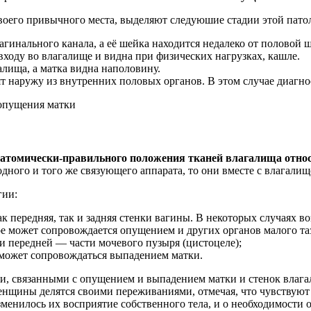
 своего привычного места, выделяют следуюшие стадии этой пато
агинального канала, а её шейка находится недалеко от половой 
 входу во влагалище и видна при физических нагрузках, кашле.
алища, а матка видна наполовину.
ят наружу из внутренних половых органов. В этом случае диагн
атомически-правильного положения тканей влагалища относи
ного и того же связующего аппарата, то они вместе с влагалищ
гии:
ак передняя, так и задняя стенки вагины. В некоторых случаях 
рое может сопровождается опущением и других органов малого т
и передней — части мочевого пузыря (цистоцеле);
е может сопровождаться выпадением матки.
, связанными с опущением и выпадением матки и стенок влагал
енщины делятся своими переживаниями, отмечая, что чувствуют
менилось их восприятие собственного тела, и о необходимости о