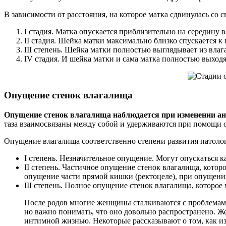
В зависимости от расстояния, на которое матка сдвинулась со
I стадия. Матка опускается приблизительно на середину в
II стадия. Шейка матки максимально близко спускается к
III степень. Шейка матки полностью выглядывает из влаг
IV стадия. И шейка матки и сама матка полностью выход
Опущение стенок влагалища
Опущение стенок влагалища наблюдается при изменении ан
таза взаимосвязаны между собой и удерживаются при помощи од
Опущение влагалища соответственно степени развития патоло
I степень. Незначительное опущение. Могут опускаться к
II степень. Частичное опущение стенок влагалища, кото
опущение части прямой кишки (ректоцеле), при опущени
III степень. Полное опущение стенок влагалища, которо
После родов многие женщины сталкиваются с проблемами
но важно понимать, что оно довольно распространено. Ж
интимной жизнью. Некоторые рассказывают о том, как из