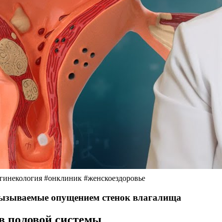
некология #онклиник #женскоездоровье
вызываемые опущением стенок влагалища
в половой системы