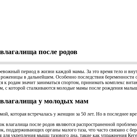
влагалища после родов
евожный период в жизни каждой мамы. За это время тело и в
ни роженицы в дальнейшем. Особенно последствия беременности
я к родам значит заниматься спортом, принимать комплекс вит
м, с которой сталкиваются молодые мамы после рождения малыш
 влагалища у молодых мам
й, которая встречалась у женщин за 50 лет. Но в последнее вр
нок влагалища после родов являются распространенной проблем
зок, поддерживающих органы малого таза, что часто связано с 
 для укрепления мышц тазового дна, такие как упражнения Кег