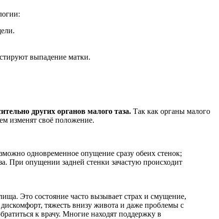
логии:
щели.
остируют выпадение матки.
тельно других органов малого таза.
Так как органы малого
ем изменят своё положение.
возможно одновременное опущение сразу обеих стенок;
аза. При опущении задней стенки зачастую происходит
ища. Это состояние часто вызывает страх и смущение,
 дискомфорт, тяжесть внизу живота и даже проблемы с
братиться к врачу. Многие находят поддержку в