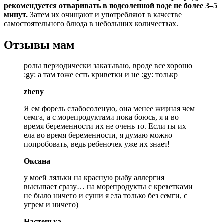
рекомендуется отваривать в подсоленной воде не более 3–5
минут.
Затем их очищают и употребляют в качестве
самостоятельного блюда в небольших количествах.
Отзывы мам
ролы периодически заказываю, вроде все хорошо
:gy: а там тоже есть криветки и не :gy: толькр
zheny
Я ем форель слабосоленую, она менее жирная чем
семга, а с морепродуктами пока боюсь, я и во
время беременности их не очень то. Если ты их
ела во время беременности, я думаю можно
попробовать, ведь ребеночек уже их знает!
Оксана
у моей ляльки на красную рыбу аллергия
высыпает сразу… на морепродукты с креветками
не было ничего и суши я ела только без семги, с
угрем и ничего)
Настенька