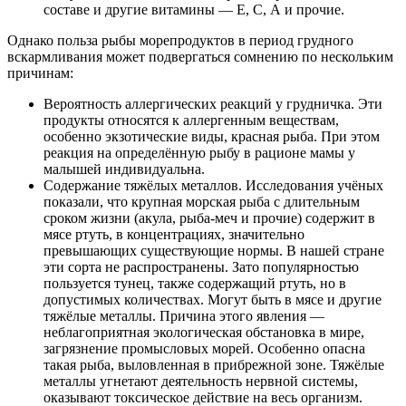
составе и другие витамины — Е, С, А и прочие.
Однако польза рыбы морепродуктов в период грудного
вскармливания может подвергаться сомнению по нескольким
причинам:
Вероятность аллергических реакций у грудничка. Эти
продукты относятся к аллергенным веществам,
особенно экзотические виды, красная рыба. При этом
реакция на определённую рыбу в рационе мамы у
малышей индивидуальна.
Содержание тяжёлых металлов. Исследования учёных
показали, что крупная морская рыба с длительным
сроком жизни (акула, рыба-меч и прочие) содержит в
мясе ртуть, в концентрациях, значительно
превышающих существующие нормы. В нашей стране
эти сорта не распространены. Зато популярностью
пользуется тунец, также содержащий ртуть, но в
допустимых количествах. Могут быть в мясе и другие
тяжёлые металлы. Причина этого явления —
неблагоприятная экологическая обстановка в мире,
загрязнение промысловых морей. Особенно опасна
такая рыба, выловленная в прибрежной зоне. Тяжёлые
металлы угнетают деятельность нервной системы,
оказывают токсическое действие на весь организм.