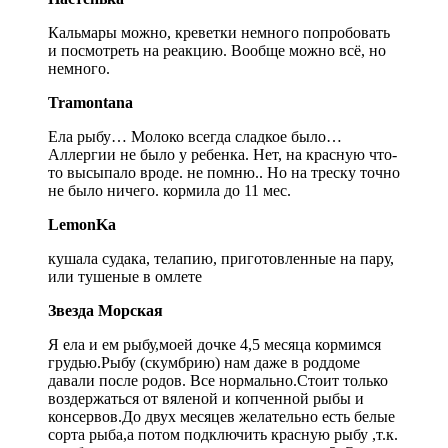
Кальмары можно, креветки немного попробовать
и посмотреть на реакцию. Вообще можно всё, но
немного.
Tramontana
Ела рыбу… Молоко всегда сладкое было…
Аллергии не было у ребенка. Нет, на красную что-
то высыпало вроде. не помню.. Но на треску точно
не было ничего. кормила до 11 мес.
LemonKa
кушала судака, телапию, приготовленные на пару,
или тушеные в омлете
Звезда Морская
Я ела и ем рыбу,моей дочке 4,5 месяца кормимся
грудью.Рыбу (скумбрию) нам даже в роддоме
давали после родов. Все нормально.Стоит только
воздержаться от вяленой и копченной рыбы и
консервов.До двух месяцев желательно есть белые
сорта рыба,а потом подключить красную рыбу ,т.к.