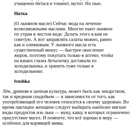
учащенно биться и тошнит, мутит. Но пью.
Натка
(О льняном масле) Сейчас мода на лечение
всевозможными маслами. Многие пьют льняное
по утрам в чистом виде. Делать этого я вам не
советую. А вот заправлять салаты можно, равно
как и оливковым. У льняного масла есть
существенный минус — быстрое окисление
жиров, поэтому покупать только в аптеке, чтобы
на ваших глазах бутылочку доставали из
холодильника, и хранить тоже только в
холодильнике.
ivushka
Лён, древняя и ценная культура, может быть как лекарством,
так и вредным снадобьем — в зависимости от того, как
употребляющий его человек относится к своему здоровью. Во
время лактации женщине следует выбирать наиболее мягкие
виды продуктов изо льна — муку, кашу, в которых ограничено
присутствие масел. И помните, что всё хорошо в меру —
особенно для кормящей мамы.