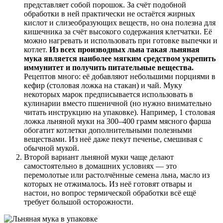
представляет собой порошок. За счёт подобной
обработки в ней практически не остаётся жирных
кислот и слизеобразующих веществ, но она полезна для
кишечника за счёт высокого содержания клетчатки. Её
можно нагревать и использовать при готовке выпечки и
котлет.
Из всех производных льна такая льняная
мука является наиболее мягким средством укрепить
иммунитет и получить питательные вещества.
Рецептов много: её добавляют небольшими порциями в
кефир (столовая ложка на стакан) и чай. Муку
некоторых марок предписывается использовать в
кулинарии вместо пшеничной (но нужно внимательно
читать инструкцию на упаковке). Например, 1 столовая
ложка льняной муки на 300–400 грамм мясного фарша
обогатит котлетки дополнительными полезными
веществами. Из неё даже пекут печенье, смешивая с
обычной мукой.
Второй вариант льняной муки чаще делают
самостоятельно в домашних условиях — это
перемолотые или растолчённые семена льна, масло из
которых не отжималось. Из неё готовят отвары и
настои, но вопрос термической обработки всё ещё
требует большой осторожности.