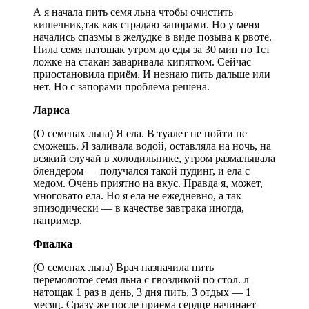
А я начала пить семя льна чтобы очистить
кишечник,так как страдаю запорами. Но у меня
начались спазмы в желудке в виде позыва к рвоте.
Пила семя натощак утром до еды за 30 мин по 1ст
ложке на стакан заваривала кипятком. Сейчас
приостановила приём. И незнаю пить дальше или
нет. Но с запорами проблема решена.
Лариса
(О семенах льна) Я ела. В туалет не пойти не
сможешь. Я заливала водой, оставляла на ночь, на
всякий случай в холодильнике, утром размалывала
блендером — получался такой пудинг, и ела с
медом. Очень приятно на вкус. Правда я, может,
многовато ела. Но я ела не ежедневно, а так
эпизодически — в качестве завтрака иногда,
например.
Фиалка
(О семенах льна) Врач назначила пить
перемолотое семя льна с гвоздикой по стол. л
натощак 1 раз в день, 3 дня пить, 3 отдых — 1
месяц. Сразу же после приема сердце начинает