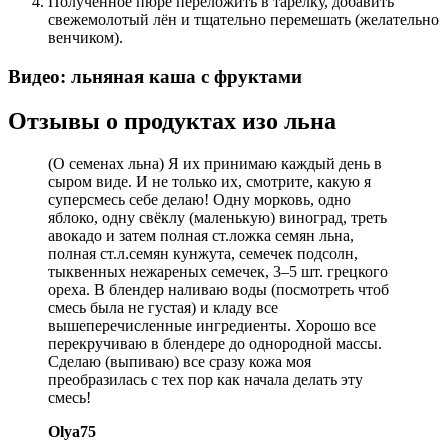
Полученное пюре переложить в тарелку, добавить
свежемолотый лён и тщательно перемешать (желательно
венчиком).
Видео: льняная каша с фруктами
Отзывы о продуктах изо льна
(О семенах льна) Я их принимаю каждый день в
сыром виде. И не только их, смотрите, какую я
суперсмесь себе делаю! Одну морковь, одно
яблоко, одну свёклу (маленькую) виноград, треть
авокадо и затем полная ст.ложка семян льна,
полная ст.л.семян кунжута, семечек подсолн,
тыквенных нежареных семечек, 3–5 шт. грецкого
ореха. В блендер наливаю воды (посмотреть чтоб
смесь была не густая) и кладу все
вышеперечисленные ингредиенты. Хорошо все
перекручиваю в блендере до однородной массы.
Сделаю (выпиваю) все сразу кожа моя
преобразилась с тех пор как начала делать эту
смесь!
Olya75