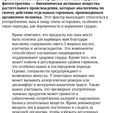
фитоэстрогены — биохимически активные вещества
растительного происхождения, которые аналогичны по
своему действию отдельным гормонам, производимым
организмом человека.
Этот фактор вынуждает относиться к
употреблению льна в пищу очень осторожно, особенно в
такие периоды, как беременность и кормление грудью.
Врачи отмечают, что продукты изо льна могут
быть полезны для кормящих мам благодаря
высокому содержанию омега-3 жирных кислот,
клетчатки и антиоксидантов. Эти компоненты
способствуют улучшению пищеварения и
поддерживают здоровье сердца. Кроме того, лен
может помочь в регулировании уровня гормонов,
что особенно важно в послеродовом периоде.
Однако, специалисты предупреждают о
возможных минусах. У некоторых женщин лен
может вызывать аллергические реакции или
дискомфорт в желудочно-кишечном тракте. Также
важно учитывать, что чрезмерное употребление
льняных продуктов может привести к
избыточному потреблению калорий и нарушению
баланса питательных веществ. Врачи рекомендуют
вводить лен в рацион постепенно и следить за
реакцией организма, чтобы избежать негативных