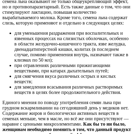
семена льна оказывают не только общеукрепляющий эффект,
но и противопаразитарный. Есть также данные о том, что они
стимулируют лактацию, повышая количество
вырабатываемого молока. Кроме того, семена льна содержат
слизь, которую применяют и отдельно в следующих целях:
для уменьшения раздражения при воспалительных и
язвенных процессах на слизистых оболочках, особенно
в области желудочно-кишечного тракта, язве желудка,
двенадцатиперстной кишки, колитах (в последнем
случае, помимо применения внутрь, назначают также в
клизмах по 50 мл);
при отравлениях различными прижигающими
веществами, при катарах дыхательных путей;
для смягчения вкуса различных острых и кислых
веществ;
для замедления всасывания различных растворимых
веществ в целях более продолжительного действия.
Единого мнения по поводу употребления семян льна при
грудном вскармливании на сегодняшний день у медиков нет.
Содержание жиров и биологически активных веществ в
семенах меньше, чем в масле, но всё же они присутствуют —
наравне с ценными микроэлементами.
Как бы то ни было,
женщинам необходимо помнить о том, что данный продукт