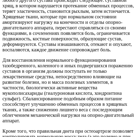
любого другого сустава происходит следующее: суставной
хрящ, в котором нарушается протекание обменных процессов,
теряет эластичность, становится рыхлым, затем истончается.
Хрящевые ткани, которые при нормальном состоянии
амортизируют нагрузку на конечности и отделы опорно-
двигательного аппарата, перестают справляться со своими
функциями, в сочленениях появляется боль, ограничивается
подвижность, костные поверхности, образующие сустав,
деформируются. Суставы изнашиваются, отекают и опухают,
воспаляются, каждое движение сопровождает боль.
Для восстановления нормального функционирования
тазобедренного, коленного и иных подвергшихся поражению
суставов в организм должны поступать не только
лекарственные средства, непосредственно влияющие на
развитие болезни, но и масса полезных элементов, в
частности, биологически активные вещества
мукополисахариды (гиалуроновая кислота, хондроитина
сульфат). Сбалансированное подобным образом питание
способствует улучшению обменных процессов в хрящевых
тканях, а также снижению лишнего веса с последующим
облегчением механической нагрузки на опорно-двигательный
аппарат.
Кроме того, что правильная диета при остеоартрозе позволяет
контролировать нормальную массу тела (а это полезно и при