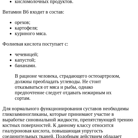
кисломолочных продуктов.
Витамин В6 входит в состав:
орехов;
картофеля;
куриного мяса.
Фолиевая кислота поступает с:
чечевицей;
капустой;
бананами.
В рационе человека, страдающего остеоартрозом,
должны преобладать углеводы. Не стоит
отказываться от мяса и рыбы, однако
предпочтение следует отдавать нежирным их
сортам.
Для нормального функционирования суставов необходимы
гликозаминогликаны, которые принимают участие в
выработке синовиальной жидкости, препятствующей трению
костных поверхностей. К данному классу относится
гиалуроновая кислота, повышающая упругость
соединительных тканей. Подобным действием обладает