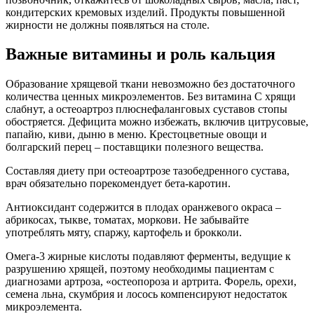
кондитерских кремовых изделий. Продукты повышенной
жирности не должны появляться на столе.
Важные витамины и роль кальция
Образование хрящевой ткани невозможно без достаточного
количества ценных микроэлементов. Без витамина С хрящи
слабнут, а остеоартроз плюснефаланговых суставов стопы
обостряется. Дефицита можно избежать, включив цитрусовые,
папайю, киви, дыню в меню. Крестоцветные овощи и
болгарский перец – поставщики полезного вещества.
Составляя диету при остеоартрозе тазобедренного сустава,
врач обязательно порекомендует бета-каротин.
Антиоксидант содержится в плодах оранжевого окраса –
абрикосах, тыкве, томатах, моркови. Не забывайте
употреблять мяту, спаржу, картофель и брокколи.
Омега-3 жирные кислоты подавляют ферменты, ведущие к
разрушению хрящей, поэтому необходимы пациентам с
диагнозами артроза, «остеопороза и артрита. Форель, орехи,
семена льна, скумбрия и лосось компенсируют недостаток
микроэлемента.