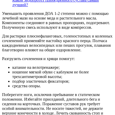
Какой эндопротез тазобедренного сустава самый
лучший?
Уменьшить проявления ДОА 1-2 степени можно с помощью
лечебной мази на основе меда и растительного масла.
Компоненты соединяют в равных пропорциях, подогревают.
Полученную смесь используют в виде компрессов.
Для растирки плюснефаланговых, голеностопных и коленных
сочленений применяйте настойку красного перца. Полчаса
каждодневных велосипедных или пеших прогулок, плавания
благотворно влияют на общее оздоровление.
Разгрузить сочленения и хрящи помогут:
катание на велотренажере;
ношение мягкой обуви с каблуком не более
трехсантиметровой высоты;
подбор эластичных фиксаторов;
средства опоры.
Поберегите ноги, исключив пребывание в статическом
положении. Избегайте приседаний, длительного бега и
сидения на корточках. Поражение суставов рук требует
особой внимательности. Не носите тяжестей, не держите
верхние конечности в холоде. Лечить скованность стоп и