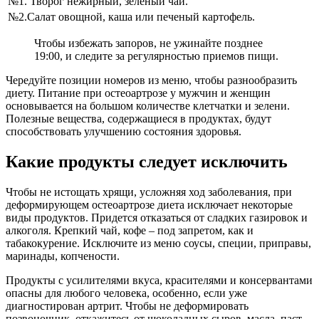
№1. Творог нежирный, зеленый чай.
№2.Салат овощной, каша или печеный картофель.
Чтобы избежать запоров, не ужинайте позднее
19:00, и следите за регулярностью приемов пищи.
Чередуйте позиции номеров из меню, чтобы разнообразить
диету. Питание при остеоартрозе у мужчин и женщин
основывается на большом количестве клетчатки и зелени.
Полезные вещества, содержащиеся в продуктах, будут
способствовать улучшению состояния здоровья.
Какие продукты следует исключить
Чтобы не истощать хрящи, усложняя ход заболевания, при
деформирующем остеоартрозе диета исключает некоторые
виды продуктов. Придется отказаться от сладких газировок и
алкоголя. Крепкий чай, кофе – под запретом, как и
табакокурение. Исключите из меню соусы, специи, приправы,
маринады, копчености.
Продукты с усилителями вкуса, красителями и консервантами
опасны для любого человека, особенно, если уже
диагностирован артрит. Чтобы не деформировать
позвоночник, откажитесь от шоколадных сыров, масла, паст,