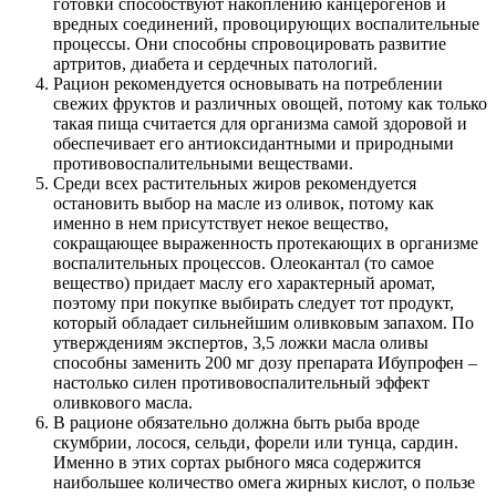
готовки способствуют накоплению канцерогенов и
вредных соединений, провоцирующих воспалительные
процессы. Они способны спровоцировать развитие
артритов, диабета и сердечных патологий.
Рацион рекомендуется основывать на потреблении
свежих фруктов и различных овощей, потому как только
такая пища считается для организма самой здоровой и
обеспечивает его антиоксидантными и природными
противовоспалительными веществами.
Среди всех растительных жиров рекомендуется
остановить выбор на масле из оливок, потому как
именно в нем присутствует некое вещество,
сокращающее выраженность протекающих в организме
воспалительных процессов. Олеокантал (то самое
вещество) придает маслу его характерный аромат,
поэтому при покупке выбирать следует тот продукт,
который обладает сильнейшим оливковым запахом. По
утверждениям экспертов, 3,5 ложки масла оливы
способны заменить 200 мг дозу препарата Ибупрофен –
настолько силен противовоспалительный эффект
оливкового масла.
В рационе обязательно должна быть рыба вроде
скумбрии, лосося, сельди, форели или тунца, сардин.
Именно в этих сортах рыбного мяса содержится
наибольшее количество омега жирных кислот, о пользе