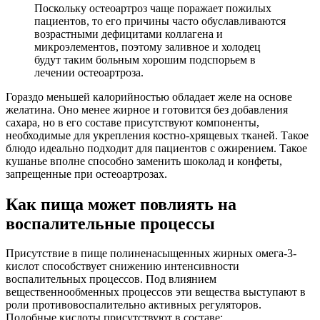
Поскольку остеоартроз чаще поражает пожилых
пациентов, то его причины часто обуславливаются
возрастными дефицитами коллагена и
микроэлементов, поэтому заливное и холодец
будут таким больным хорошим подспорьем в
лечении остеоартроза.
Гораздо меньшей калорийностью обладает желе на основе
желатина. Оно менее жирное и готовится без добавления
сахара, но в его составе присутствуют компоненты,
необходимые для укрепления костно-хрящевых тканей. Такое
блюдо идеально подходит для пациентов с ожирением. Такое
кушанье вполне способно заменить шоколад и конфеты,
запрещенные при остеоартрозах.
Как пища может повлиять на
воспалительные процессы
Присутствие в пище полиненасыщенных жирных омега-3-
кислот способствует снижению интенсивности
воспалительных процессов. Под влиянием
вещественнообменных процессов эти вещества выступают в
роли противовоспалительно активных регуляторов.
Подобные кислоты присутствуют в составе: