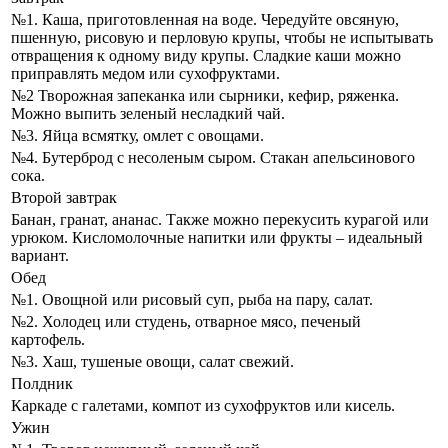
№1. Каша, приготовленная на воде. Чередуйте овсяную,
пшенную, рисовую и перловую крупы, чтобы не испытывать
отвращения к одному виду крупы. Сладкие каши можно
приправлять медом или сухофруктами.
№2 Творожная запеканка или сырники, кефир, ряженка.
Можно выпить зеленый несладкий чай.
№3. Яйца всмятку, омлет с овощами.
№4. Бутерброд с несоленым сыром. Стакан апельсинового
сока.
Второй завтрак
Банан, гранат, ананас. Также можно перекусить курагой или
урюком. Кисломолочные напитки или фрукты – идеальный
вариант.
Обед
№1. Овощной или рисовый суп, рыба на пару, салат.
№2. Холодец или студень, отварное мясо, печеный
картофель.
№3. Хаш, тушеные овощи, салат свежий.
Полдник
Каркаде с галетами, компот из сухофруктов или кисель.
Ужин