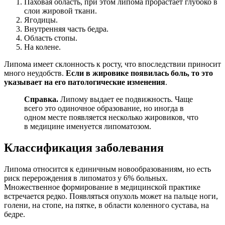
Паховая область, при этом липома прорастает глубоко в
слои жировой ткани.
Ягодицы.
Внутренняя часть бедра.
Область стопы.
На колене.
Липома имеет склонность к росту, что впоследствии приносит
много неудобств.
Если в жировике появилась боль, то это
указывает на его патологические изменения
.
Справка.
Липому выдает ее подвижность. Чаще
всего это одиночное образование, но иногда в
одном месте появляется несколько жировиков, что
в медицине именуется липоматозом.
Классификация заболевания
Липома относится к единичным новообразованиям, но есть
риск перерождения в липоматоз у 6% больных.
Множественное формирование в медицинской практике
встречается редко. Появляться опухоль может на пальце ноги,
голени, на стопе, на пятке, в области коленного сустава, на
бедре.