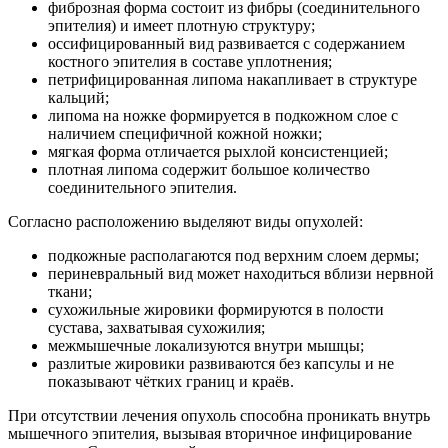
фиброзная форма состоит из фибры (соединительного
эпителия) и имеет плотную структуру;
оссифицированный вид развивается с содержанием
костного эпителия в составе уплотнения;
петрифицированная липома накапливает в структуре
кальций;
липома на ножке формируется в подкожном слое с
наличием специфичной кожной ножки;
мягкая форма отличается рыхлой консистенцией;
плотная липома содержит большое количество
соединительного эпителия.
Согласно расположению выделяют виды опухолей:
подкожные располагаются под верхним слоем дермы;
периневральный вид может находиться вблизи нервной
ткани;
сухожильные жировики формируются в полости
сустава, захватывая сухожилия;
межмышечные локализуются внутри мышцы;
разлитые жировики развиваются без капсулы и не
показывают чётких границ и краёв.
При отсутствии лечения опухоль способна проникать внутрь
мышечного эпителия, вызывая вторичное инфицирование