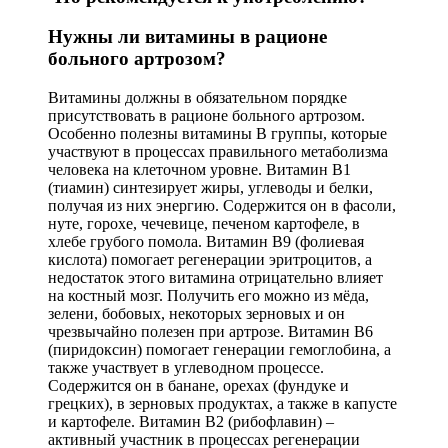
Нужны ли витамины в рационе
больного артрозом?
Витамины должны в обязательном порядке
присутствовать в рационе больного артрозом.
Особенно полезны витамины В группы, которые
участвуют в процессах правильного метаболизма
человека на клеточном уровне. Витамин В1
(тиамин) синтезирует жиры, углеводы и белки,
получая из них энергию. Содержится он в фасоли,
нуте, горохе, чечевице, печеном картофеле, в
хлебе грубого помола. Витамин В9 (фолиевая
кислота) помогает регенерации эритроцитов, а
недостаток этого витамина отрицательно влияет
на костный мозг. Получить его можно из мёда,
зелени, бобовых, некоторых зерновых и он
чрезвычайно полезен при артрозе. Витамин В6
(пиридоксин) помогает генерации гемоглобина, а
также участвует в углеводном процессе.
Содержится он в банане, орехах (фундуке и
грецких), в зерновых продуктах, а также в капусте
и картофеле. Витамин В2 (рибофлавин) –
активный участник в процессах регенерации