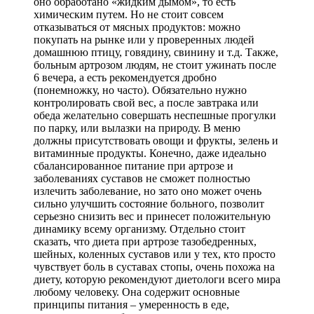
оно обработано «жидким дымом», то есть
химическим путем. Но не стоит совсем
отказываться от мясных продуктов: можно
покупать на рынке или у проверенных людей
домашнюю птицу, говядину, свинину и т.д. Также,
больным артрозом людям, не стоит ужинать после
6 вечера, а есть рекомендуется дробно
(понемножку, но часто). Обязательно нужно
контролировать свой вес, а после завтрака или
обеда желательно совершать неспешные прогулки
по парку, или вылазки на природу. В меню
должны присутствовать овощи и фрукты, зелень и
витаминные продукты. Конечно, даже идеально
сбалансированное питание при артрозе и
заболеваниях суставов не сможет полностью
излечить заболевание, но зато оно может очень
сильно улучшить состояние больного, позволит
серьезно снизить вес и принесет положительную
динамику всему организму. Отдельно стоит
сказать, что диета при артрозе тазобедренных,
шейных, коленных суставов или у тех, кто просто
чувствует боль в суставах стопы, очень похожа на
диету, которую рекомендуют диетологи всего мира
любому человеку. Она содержит основные
принципы питания – умеренность в еде,