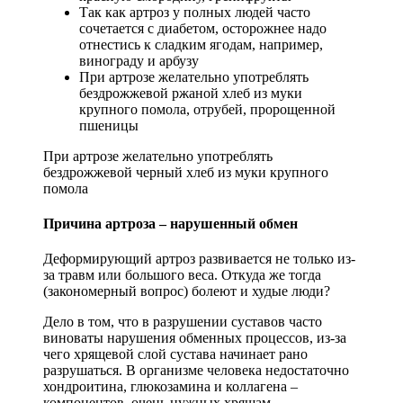
Так как артроз у полных людей часто
сочетается с диабетом, осторожнее надо
отнестись к сладким ягодам, например,
винограду и арбузу
При артрозе желательно употреблять
бездрожжевой ржаной хлеб из муки
крупного помола, отрубей, пророщенной
пшеницы
При артрозе желательно употреблять
бездрожжевой черный хлеб из муки крупного
помола
Причина артроза – нарушенный обмен
Деформирующий артроз развивается не только из-
за травм или большого веса. Откуда же тогда
(закономерный вопрос) болеют и худые люди?
Дело в том, что в разрушении суставов часто
виноваты нарушения обменных процессов, из-за
чего хрящевой слой сустава начинает рано
разрушаться. В организме человека недостаточно
хондроитина, глюкозамина и коллагена –
компонентов, очень нужных хрящам