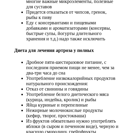
многие важные микроэлементы, полезные
для суставов
Придется отказаться от чипсов, гренок,
рыбы к пиву
Еду с консервантами и пищевыми
добавками и ароматизаторами (консервы,
быстрые супы, йогурты длительного
хранения и т.д.) надо также исключить
Диета для лечения артроза у полных
Дробное пяти-шестиразовое питание, с
последним приемом пищи не менее, чем за
два-три часа до сна
Употребление низкокалорийных продуктов
натурального происхождения:
Отказ от свинины и говядины
Употребление белого диетического мяса
(курица, индейка, кролик) и рыбы
Яйца куриные и перепелиные
Нежирные молочнокислые продукты
(кефир, творог, простокваша)
Из фруктов обязательно нужно употреблять
яблоки (в сыром и печенном виде), черную и
красную смородину, грейпфрукты