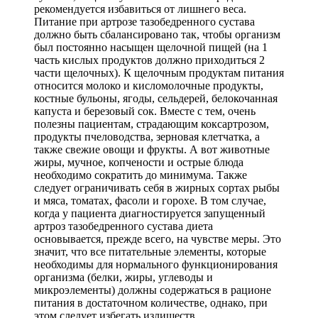
рекомендуется избавиться от лишнего веса.
Питание при артрозе тазобедренного сустава
должно быть сбалансировано так, чтобы организм
был постоянно насыщен щелочной пищей (на 1
часть кислых продуктов должно приходиться 2
части щелочных). К щелочным продуктам питания
относится молоко и кисломолочные продукты,
костные бульоны, ягоды, сельдерей, белокочанная
капуста и березовый сок. Вместе с тем, очень
полезны пациентам, страдающим коксартрозом,
продукты пчеловодства, зерновая клетчатка, а
также свежие овощи и фрукты. А вот животные
жиры, мучное, копчености и острые блюда
необходимо сократить до минимума. Также
следует ограничивать себя в жирных сортах рыбы
и мяса, томатах, фасоли и горохе. В том случае,
когда у пациента диагностируется запущенный
артроз тазобедренного сустава диета
основывается, прежде всего, на чувстве меры. Это
значит, что все питательные элементы, которые
необходимы для нормального функционирования
организма (белки, жиры, углеводы и
микроэлементы) должны содержаться в рационе
питания в достаточном количестве, однако, при
этом следует избегать излишеств.