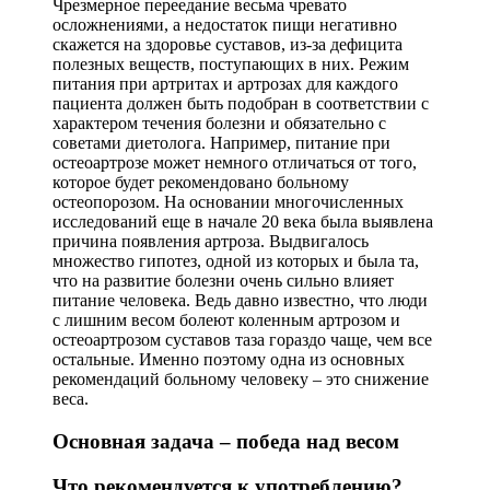
Чрезмерное переедание весьма чревато
осложнениями, а недостаток пищи негативно
скажется на здоровье суставов, из-за дефицита
полезных веществ, поступающих в них. Режим
питания при артритах и артрозах для каждого
пациента должен быть подобран в соответствии с
характером течения болезни и обязательно с
советами диетолога. Например, питание при
остеоартрозе может немного отличаться от того,
которое будет рекомендовано больному
остеопорозом. На основании многочисленных
исследований еще в начале 20 века была выявлена
причина появления артроза. Выдвигалось
множество гипотез, одной из которых и была та,
что на развитие болезни очень сильно влияет
питание человека. Ведь давно известно, что люди
с лишним весом болеют коленным артрозом и
остеоартрозом суставов таза гораздо чаще, чем все
остальные. Именно поэтому одна из основных
рекомендаций больному человеку – это снижение
веса.
Основная задача – победа над весом
Что рекомендуется к употреблению?