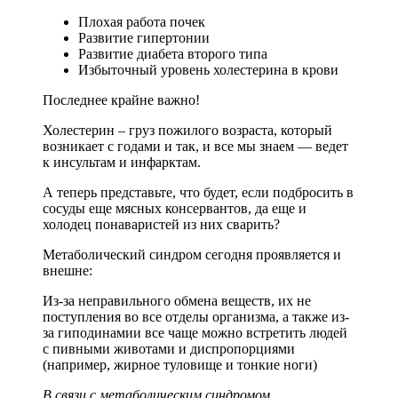
Плохая работа почек
Развитие гипертонии
Развитие диабета второго типа
Избыточный уровень холестерина в крови
Последнее крайне важно!
Холестерин – груз пожилого возраста, который
возникает с годами и так, и все мы знаем — ведет
к инсультам и инфарктам.
А теперь представьте, что будет, если подбросить в
сосуды еще мясных консервантов, да еще и
холодец понаваристей из них сварить?
Метаболический синдром сегодня проявляется и
внешне:
Из-за неправильного обмена веществ, их не
поступления во все отделы организма, а также из-
за гиподинамии все чаще можно встретить людей
с пивными животами и диспропорциями
(например, жирное туловище и тонкие ноги)
В связи с метаболическим синдромом,