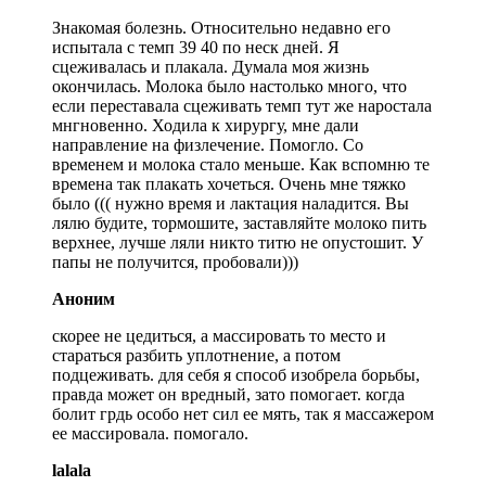
Знакомая болезнь. Относительно недавно его
испытала с темп 39 40 по неск дней. Я
сцеживалась и плакала. Думала моя жизнь
окончилась. Молока было настолько много, что
если переставала сцеживать темп тут же наростала
мнгновенно. Ходила к хирургу, мне дали
направление на физлечение. Помогло. Со
временем и молока стало меньше. Как вспомню те
времена так плакать хочеться. Очень мне тяжко
было ((( нужно время и лактация наладится. Вы
лялю будите, тормошите, заставляйте молоко пить
верхнее, лучше ляли никто титю не опустошит. У
папы не получится, пробовали)))
Аноним
скорее не цедиться, а массировать то место и
стараться разбить уплотнение, а потом
подцеживать. для себя я способ изобрела борьбы,
правда может он вредный, зато помогает. когда
болит грдь особо нет сил ее мять, так я массажером
ее массировала. помогало.
lalala