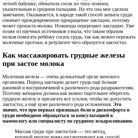
летней бабушке, обхватила сосок по типу ножниц
указательным и средним пальцами. На что она мне сделала
замечание. Оказывается, в народе такой способ захвата груди
означает преждевременное прекращение лактации, поэтому
может пропасть молоко. Ножницы перерезают лактацию. Уже
позже из научных источников узнала, что таким образом
нельзя помогать ребёнку сосать грудь, так как можно пережать
молочные протоки, в результате чего образуется лактостаз.
Как массажировать грудные железы
при застое молока
Молочная железа — очень деликатный орган женского
организма. Период лактации делает грудь ещё больше
ранимой и восприимчивой к различного рода раздражителям.
Поэтому женщина должна как можно тщательнее оберегать
грудную железу и прилагать все усилия, чтобы не допустить
лактостаз, а ещё хуже различного рода осложнения.
Это
значит, что при первых признаках боли и дискомфорта в
груди необходимо обращаться за консультацией к
маммологу или специалисту по грудному вскармливанию.
Массаж груди при лактостазе — это метод,
который многие мамы рассматривают как способ