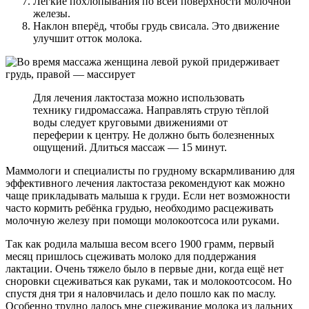
Лёгкие похлопывания по всей поверхности молочной
железы.
Наклон вперёд, чтобы грудь свисала. Это движение
улучшит отток молока.
Для лечения лактостаза можно использовать
технику гидромассажа. Направлять струю тёплой
воды следует круговыми движениями от
переферии к центру. Не должно быть болезненных
ощущений. Длиться массаж — 15 минут.
Маммологи и специалисты по грудному вскармливанию для
эффективного лечения лактостаза рекомендуют как можно
чаще прикладывать малыша к груди. Если нет возможности
часто кормить ребёнка грудью, необходимо расцеживать
молочную железу при помощи молокоотсоса или руками.
Так как родила малыша весом всего 1900 грамм, первый
месяц пришлось сцеживать молоко для поддержания
лактации. Очень тяжело было в первые дни, когда ещё нет
сноровки сцеживаться как руками, так и молокоотсосом. Но
спустя дня три я наловчилась и дело пошло как по маслу.
Особенно трудно далось мне сцеживание молока из дальних