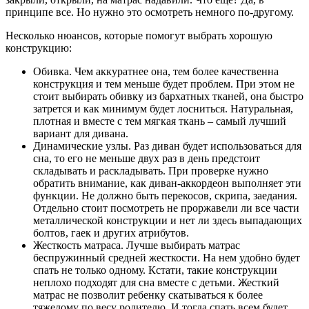
принципе все. Но нужно это осмотреть немного по-другому.
Несколько нюансов, которые помогут выбрать хорошую
конструкцию:
Обивка. Чем аккуратнее она, тем более качественна
конструкция и тем меньше будет проблем. При этом не
стоит выбирать обивку из бархатных тканей, она быстро
затрется и как минимум будет лосниться. Натуральная,
плотная и вместе с тем мягкая ткань – самый лучший
вариант для дивана.
Динамические узлы. Раз диван будет использоваться для
сна, то его не меньше двух раз в день предстоит
складывать и раскладывать. При проверке нужно
обратить внимание, как диван-аккордеон выполняет эти
функции. Не должно быть перекосов, скрипа, заедания.
Отдельно стоит посмотреть не проржавели ли все части
металлической конструкции и нет ли здесь выпадающих
болтов, гаек и других атрибутов.
Жесткость матраса. Лучше выбирать матрас
беспружинный средней жесткости. На нем удобно будет
спать не только одному. Кстати, такие конструкции
неплохо подходят для сна вместе с детьми. Жесткий
матрас не позволит ребенку скатываться к более
тяжелому по весу родителю. И тогда спать всем будет