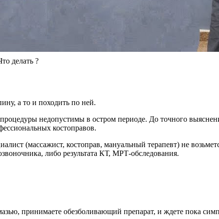
то делать ?
ну, а то и походить по ней.
 процедуры недопустимы в остром периоде. До точного выяснен
фессиональных костоправов.
алист (массажист, костоправ, мануальный терапевт) не возьметс
озвоночника, либо результата КТ, МРТ-обследования.
мазью, принимаете обезболивающий препарат, и ждете пока сим