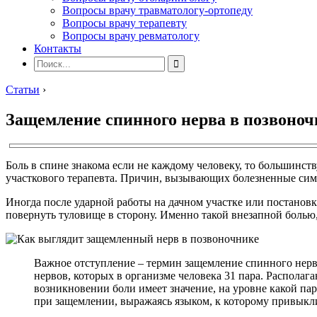
Вопросы врачу травматологу-ортопеду
Вопросы врачу терапевту
Вопросы врачу ревматологу
Контакты
Статьи
›
Защемление спинного нерва в позвоночн
Боль в спине знакома если не каждому человеку, то большинст
участкового терапевта. Причин, вызывающих болезненные симп
Иногда после ударной работы на дачном участке или постанов
повернуть туловище в сторону. Именно такой внезапной болью
Важное отступление – термин защемление спинного нерва
нервов, которых в организме человека 31 пара. Располаг
возникновении боли имеет значение, на уровне какой па
при защемлении, выражаясь языком, к которому привыкл