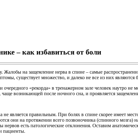
ике – как избавиться от боли
ву. Жалобы на защемление нерва в спине – самые распространенн
томы, существует множество, и далеко не все из них являются 
ки очередного «рекорда» в тренажерном зале человек наутро не
, чаще возникающей после ночного сна, и проявляется защемлен
 не является правильным. При болях в спине скорее имеет мес
аются они на протяжении всего позвоночника (спинного мозга) н
ры нервов есть патологические отклонения. Оставим анатомическ
и пациенты.