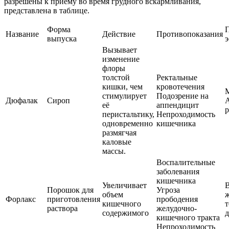
разрешены к приёму во время грудного вскармливания,
представлена в таблице.
Форма
Название
Действие
Противопоказания
выпуска
Вызывает
изменение
флоры
толстой
Ректальные
кишки, чем
кровотечения
стимулирует
Подозрение на
Дюфалак
Сироп
её
аппендицит
перистальтику,
Непроходимость
одновременно
кишечника
размягчая
каловые
массы.
Воспалительные
заболевания
кишечника
Увеличивает
В
Порошок для
Угроза
объем
ж
Форлакс
приготовления
прободения
кишечного
т
раствора
желудочно-
содержимого
д
кишечного тракта
Непроходимость