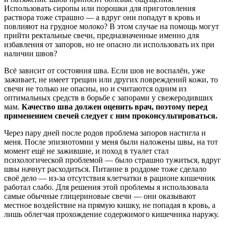
Использовать сиропы или порошки для приготовления
раствора тоже страшно — а вдруг они попадут в кровь и
повлияют на грудное молоко? В этом случае на помощь могут
прийти ректальные свечи, предназначенные именно для
избавления от запоров, но не опасно ли использовать их при
наличии швов?
Всё зависит от состояния шва. Если шов не воспалён, уже
заживает, не имеет трещин или других повреждений кожи, то
свечи не только не опасны, но и считаются одним из
оптимальных средств в борьбе с запорами у свежеродивших
мам.
Качество шва должен оценить врач, поэтому перед
применением свечей следует с ним проконсультироваться.
Через пару дней после родов проблема запоров настигла и
меня. После эпизиотомии у меня были наложены швы, на тот
момент ещё не зажившие, и поход в туалет стал
психологической проблемой — было страшно тужиться, вдруг
швы начнут расходиться. Питание в роддоме тоже сделало
своё дело — из-за отсутствия клетчатки в рационе кишечник
работал слабо. Для решения этой проблемы я использовала
самые обычные глицериновые свечи — они оказывают
местное воздействие на прямую кишку, не попадая в кровь, а
лишь облегчая прохождение содержимого кишечника наружу.