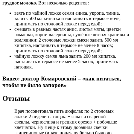
грудное молоко.
Вот несколько рецептов:
взять по чайной ложке семян аниса, укропа, тмина,
залить 500 мл кипятка и настаивать в термосе ночь;
принимать по столовой ложке перед едой;
смешать в равных частях анис, листья мяты, цветки
ромашки, корни валерианы, сушёные листья крапивы и
земляники; 2 столовые ложки смеси залить 500 мл
кипятка, настаивать в термосе не менее 8 часов;
принимать по столовой ложке перед едой;
чайную ложку семян льна залить 200 мл кипятка,
настаивать в термосе не менее 5 часов; принимать
натощак.
Видео: доктор Комаровский – «как питаться,
чтобы не было запоров»
Отзывы
Врач посоветовала пить дюфолак по 2 столовых
ложки 2 недели натощак. + салат из вареной
свеклы, чернослива и грецких орехов + побольше
клетчатки. Ну я еще к этому добавила свечки
глицериновые (иначе поначалу больно было до