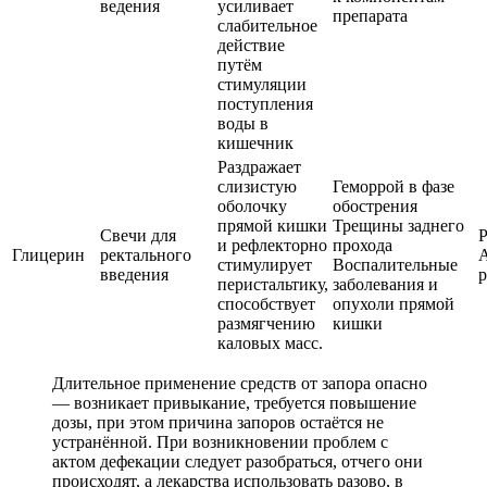
ведения
усиливает
препарата
слабительное
действие
путём
стимуляции
поступления
воды в
кишечник
Раздражает
слизистую
Геморрой в фазе
оболочку
обострения
прямой кишки
Трещины заднего
Свечи для
Р
и рефлекторно
прохода
Глицерин
ректального
стимулирует
Воспалительные
введения
перистальтику,
заболевания и
способствует
опухоли прямой
размягчению
кишки
каловых масс.
Длительное применение средств от запора опасно
— возникает привыкание, требуется повышение
дозы, при этом причина запоров остаётся не
устранённой. При возникновении проблем с
актом дефекации следует разобраться, отчего они
происходят, а лекарства использовать разово, в