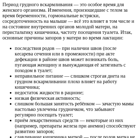
Период грудного вскармливания — это особое время для
женского организма. Изменения, произошедшие с телом за
время беременности, гормональные встряски,
сосредоточенность на малыше — всё это влияет в том числе и
на состояние внутренних органов молодой матери, на
перистальтику кишечника, частоту посещения туалета. Итак,
основные причины запоров у матери во время лактации:
последствия родов — при наличии швов (после
кесарева сечения или в промежности) при акте
дефекации в районе швов может возникать боль,
пугающая женщину и вынуждающая её затягивать с
походом в туалет;
неправильное питание — слишком строгая диета на
грудном вскармливании плохо влияет на работу
кишечника;
недостаток жидкости в рационе;
низкая физическая активность;
слишком большая занятость ребёнком — зачастую мамы
настолько увлечены грудничком, что забывают
регулярно посещать туалет;
приём лекарственных средств — некоторые из них
(например, препараты железа при анемии) способствуют
развитию запоров;
сдавливание кишечника маткой — после родов матка не