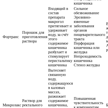
кишечника
Входящий в
Сильное
состав
обезвоживание
препарата
Эрозивно-
макрогол
язвенные
В
притягивает и
заболевания
ж
удерживает
органов
Порошок для
т
воду, за счёт
пищеварительного
Фортранс
приготовления
д
этого
тракта
раствора
м
содержимое
Перфорация
кишечника
кишечника или
разбухает и
желудка
стимулирует
Непроходимость
перистальтику
кишечника
кишечника
Стеноз желудка
Вытесняет
связанную
воду,
содержащуюся
в каловых
массах,
разжижает
Повышенная
Раствор для
содержимое
чувствительность
Микролакс
ректального
кишечника,
Б
к компонентам