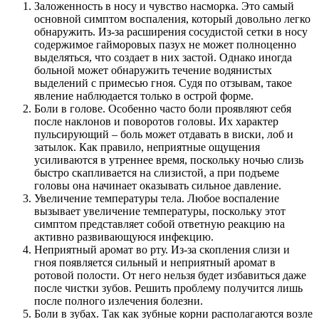
Заложенность в носу и чувство насморка. Это самый
основной симптом воспаления, который довольно легко
обнаружить. Из-за расширения сосудистой сетки в носу
содержимое гайморовых пазух не может полноценно
выделяться, что создает в них застой. Однако иногда
больной может обнаружить течение водянистых
выделений с примесью гноя. Судя по отзывам, такое
явление наблюдается только в острой форме.
Боли в голове. Особенно часто боли проявляют себя
после наклонов и поворотов головы. Их характер
пульсирующий – боль может отдавать в виски, лоб и
затылок. Как правило, неприятные ощущения
усиливаются в утреннее время, поскольку ночью слизь
быстро скапливается на слизистой, а при подъеме
головы она начинает оказывать сильное давление.
Увеличение температуры тела. Любое воспаление
вызывает увеличение температуры, поскольку этот
симптом представляет собой ответную реакцию на
активно развивающуюся инфекцию.
Неприятный аромат во рту. Из-за скопления слизи и
гноя появляется сильный и неприятный аромат в
ротовой полости. От него нельзя будет избавиться даже
после чистки зубов. Решить проблему получится лишь
после полного излечения болезни.
Боли в зубах. Так как зубные корни располагаются возле