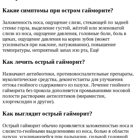
Какие симптомы при остром гайморите?
Заложенность носа, ощущение слизи, стекающей по задней
стенке горла, выделение густой, жёлтой или зеленоватой
слизи из носа, ощущение давления, головные боли, боль в
щеках, ощущение давления на корни зубов (может
усиливаться при наклоне, натуживании), повышение
температуры, неприятный запах изо рта, Ещё
Как лечить острый гайморит?
Назначают антибиотики, противовоспалительные препараты,
муколитические средства, деконгестанты для улучшения
оттока гнойного содержимого из пазухи. Лечение гнойного
гайморита без прокола дополняется промываниями носовой
полости растворами антисептиков (мирамистин,
хлоргексидин и другие).
Как выглядит острый гайморит?
Острый гайморит обычно проявляется заложенностью носа и
слизисто-гнойными выделениями из носа, болью в области
пазухи, усиливающейся при пальпации, сильной головной