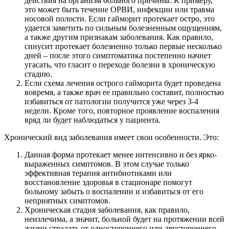
действия на организм больного причины. К примеру,
это может быть течение ОРВИ, инфекции или травма
носовой полости. Если гайморит протекает остро, это
удается заметить по сильным болезненным ощущениям,
а также другим признакам заболевания. Как правило,
синусит протекает болезненно только первые несколько
дней – после этого симптоматика постепенно начнет
угасать, что гласит о переходе болезни в хроническую
стадию.
Если схема лечения острого гайморита будет проведена
вовремя, а также врач ее правильно составит, полностью
избавиться от патологии получится уже через 3-4
недели. Кроме того, повторное проявление воспаления
вряд ли будет наблюдаться у пациента.
Хронический вид заболевания имеет свои особенности. Это:
Данная форма протекает менее интенсивно и без ярко-
выраженных симптомов. В этом случае только
эффективная терапия антибиотиками или
восстановление здоровья в стационаре помогут
больному забыть о воспалении и избавиться от его
неприятных симптомов.
Хроническая стадия заболевания, как правило,
неизлечима, а значит, больной будет на протяжении всей
жизни страдать от одностороннего или двустороннего