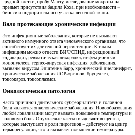
грудной клетки, пробу Манту, исследование мокроты на
предмет присутствия бацилл Коха, при необходимости –
биопсию подозрительного участка легочной ткани.
Вяло протекающие хронические инфекции
Это инфекционные заболевания, которые не вызывают
активного иммунного ответа человеческого организма, что
способствует их длительной персистенции. К таким
инфекциям можно отнести ВИЧ/СПИД, инфекционный
эндокардит, ревматическая лихорадка, инфекционный
мононуклеоз, герпес-вирусная инфекция, заболевания,
вызваны вирусом Эпштейна-Барр, хронический пиелонефрит,
хронические заболевания ЛОР-органов, бруцеллез,
токсокароз, токсоплазмоз.
Онкологическая патология
Часто причиной длительного субфебрилитета и головной
боли являются онкологические заболевания. Новообразования
любой локализации могут вызвать повышение температуры и
головную боль. Опухолевые клетки выделяют вещества,
которые выступают в роли пирогенов – действуют на центр
терморегуляции, что и вызывает повышение температуры.