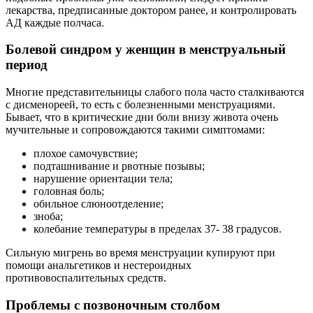
лекарства, предписанные доктором ранее, и контролировать
АД каждые полчаса.
Болевой синдром у женщин в менструальный
период
Многие представительницы слабого пола часто сталкиваются
с дисменореей, то есть с болезненными менструациями.
Бывает, что в критические дни боли внизу живота очень
мучительные и сопровождаются такими симптомами:
плохое самочувствие;
подташнивание и рвотные позывы;
нарушение ориентации тела;
головная боль;
обильное слюноотделение;
зноба;
колебание температуры в пределах 37- 38 градусов.
Сильную мигрень во время менструации купируют при
помощи анальгетиков и нестероидных
противовоспалительных средств.
Проблемы с позвоночным столбом