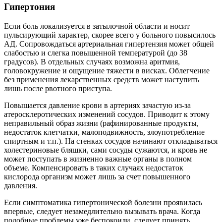
Гипертония
Если боль локализуется в затылочной области и носит
пульсирующий характер, скорее всего у больного повысилось
АД. Сопровождаться артериальная гипертензия может общей
слабостью и слегка повышенной температурой (до 38
градусов). В отдельных случаях возможна аритмия,
головокружение и ощущение тяжести в висках. Облегчение
без применения лекарственных средств может наступить
лишь после рвотного приступа.
Повышается давление крови в артериях зачастую из-за
атеросклеротических изменений сосудов. Приводит к этому
неправильный образ жизни (рафинированные продукты,
недостаток клетчатки, малоподвижность, злоупотребление
спиртным и т.п.). На стенках сосудов начинают откладываться
холестериновые бляшки, сами сосуды сужаются, и кровь не
может поступать в жизненно важные органы в полном
объеме. Компенсировать в таких случаях недостаток
кислорода организм может лишь за счет повышенного
давления.
Если симптоматика гипертонической болезни проявилась
впервые, следует незамедлительно вызывать врача. Когда
подобные проблемы уже беспокоили, следует принять