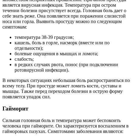
является вирусная инфекция. Температура при остром
течении болезни присутствует всегда. Головная боль дает о
себе знать реже. Она появляется при поражении слизистой
носа или горла. Выявить простуду можно по следующим
симптомам:
температура 38-39 градусов;
кашель, боль в горле, насморк (вместе или по
отдельности);
болевые ощущения в мышцах и ломота;
слабость;
в редких случаях рвота, понос (при подключении
ротовирусной инфекции).
В некоторых ситуациях небольшая боль распространяться по
всему телу. При простуде может ломить кости, суставы и
мышцы. Также перед переходом болезни в острую форму
появляется упадок сил.
Гайморит
Сильная головная боль и температура может беспокоить
человека при гайморите. Он характеризуется воспалением в
гайморовых пазухах. Симптомами заболевания являются: