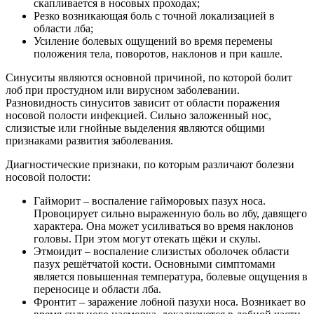
скапливается в носовых проходах;
Резко возникающая боль с точной локализацией в
области лба;
Усиление болевых ощущений во время перемены
положения тела, поворотов, наклонов и при кашле.
Синуситы являются основной причиной, по которой болит
лоб при простудном или вирусном заболевании.
Разновидность синуситов зависит от области поражения
носовой полости инфекцией. Сильно заложенный нос,
слизистые или гнойные выделения являются общими
признаками развития заболевания.
Диагностические признаки, по которым различают болезни
носовой полости:
Гайморит – воспаление гайморовых пазух носа.
Провоцирует сильно выраженную боль во лбу, давящего
характера. Она может усиливаться во время наклонов
головы. При этом могут отекать щёки и скулы.
Этмоидит – воспаление слизистых оболочек области
пазух решётчатой кости. Основными симптомами
является повышенная температура, болевые ощущения в
переносице и области лба.
Фронтит – заражение лобной пазухи носа. Возникает во