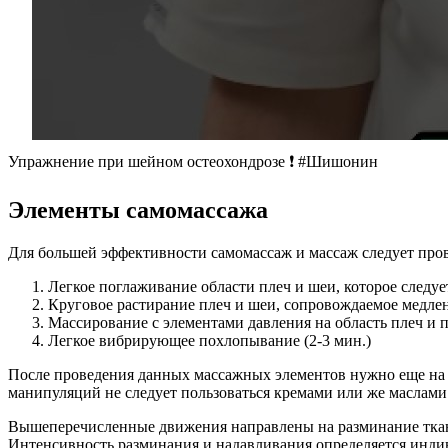
Упражнение при шейном остеохондрозе ❗️ #Шишонин
Элементы самомассажа
Для большей эффективности самомассаж и массаж следует про
Легкое поглаживание области плеч и шеи, которое следуе
Круговое растирание плеч и шеи, сопровождаемое медлен
Массирование с элементами давления на область плеч и п
Легкое вибрирующее похлопывание (2-3 мин.)
После проведения данных массажных элементов нужно еще на
манипуляций не следует пользоваться кремами или же маслами д
Вышеперечисленные движения направлены на разминание ткане
Интенсивность разминания и надавливания определяется инди