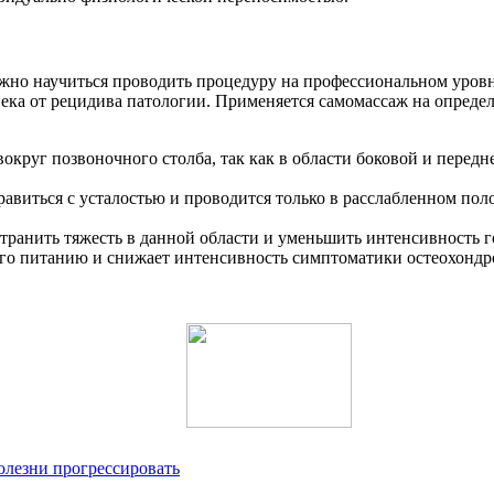
но научиться проводить процедуру на профессиональном уровне
века от рецидива патологии. Применяется самомассаж на определ
круг позвоночного столба, так как в области боковой и передн
справиться с усталостью и проводится только в расслабленном п
странить тяжесть в данной области и уменьшить интенсивность 
 его питанию и снижает интенсивность симптоматики остеохондр
олезни прогрессировать