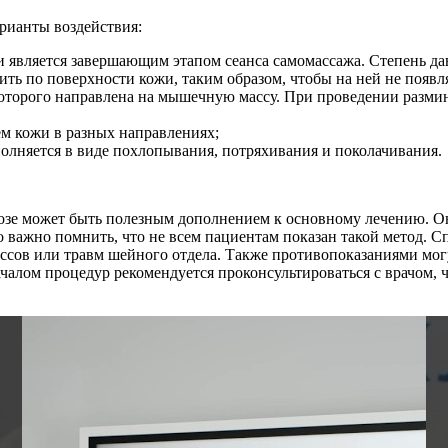
рианты воздействия:
и является завершающим этапом сеанса самомассажа. Степень д
ь по поверхности кожи, таким образом, чтобы на ней не появл
которого направлена на мышечную массу. При проведении разми
ем кожи в разных направлениях;
олняется в виде похлопывания, потряхивания и поколачивания.
озе может быть полезным дополнением к основному лечению. О
важно помнить, что не всем пациентам показан такой метод. С
ссов или травм шейного отдела. Также противопоказаниями могу
ачалом процедур рекомендуется проконсультироваться с врачом,