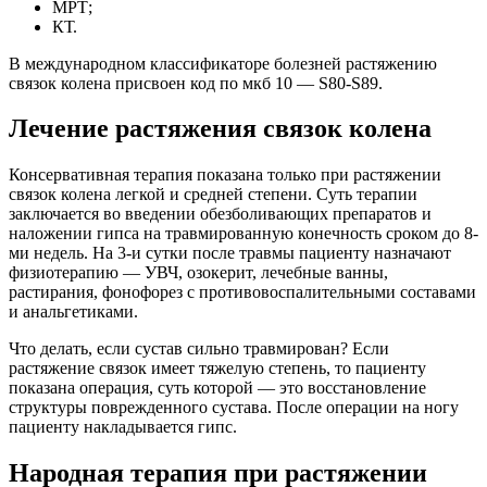
МРТ;
КТ.
В международном классификаторе болезней растяжению
связок колена присвоен код по мкб 10 — S80-S89.
Лечение растяжения связок колена
Консервативная терапия показана только при растяжении
связок колена легкой и средней степени. Суть терапии
заключается во введении обезболивающих препаратов и
наложении гипса на травмированную конечность сроком до 8-
ми недель. На 3-и сутки после травмы пациенту назначают
физиотерапию — УВЧ, озокерит, лечебные ванны,
растирания, фонофорез с противовоспалительными составами
и анальгетиками.
Что делать, если сустав сильно травмирован? Если
растяжение связок имеет тяжелую степень, то пациенту
показана операция, суть которой — это восстановление
структуры поврежденного сустава. После операции на ногу
пациенту накладывается гипс.
Народная терапия при растяжении