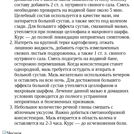
составу добавить 2 ст. л. нутряного свиного сала. Смесь
необходимо проварить на водяной бане около 5 мин.
Целебный состав используется в качестве мази, им
натирается больной сустав, а также место под коленом
сзади. Для большего эффекта сустав, смазанный мазью,
утепляется при помощи целлофана и махрового шарфа.
Курс — до полной ликвидации неприятных симптомов.
Натереть на крупной терке картофелину, отжать
лишнюю жидкость, добавить горсть измельченных
свежих листьев подорожника, а также 1 ст. л. свиного
нутряного сала. Смесь подогреть на водяной бане,
осторожно перемешивая. Когда консистенция станет
однородной, мазь требуется остудить и втирать в
больной сустав. Мазь желательно использовать вечером
и оставлять на всю ночь. Для достижения большего
эффекта больной сустав утепляется целлофаном и
махровым шарфом. Лечение данной мазью в домашних
условиях проводится до полного устранения
неприятных и болезненных признаков.
Небольшое количество речной глины смешать с
яблочным уксусом. Важно добиться сметанообразной
консистенции. Мазь втирается в область колена и
оставляется на 2-3 часа. Курс — до исчезновения боли.