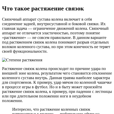
Что такое растяжение связок
Связочный аппарат сустава колена включает в себя
соединение задней, внутрисуставной и боковой связки. Их
главная задача — ограничение движений колена. Связочный
аппарат не отличается эластичностью, поэтому понятие
«растяжение» — не совсем правильное. В данном варианте
под растяжением связок колена понимают разрыв отдельных
волокон коленного сустава, но при этом конечность не теряет
своей функциональности.
Растяжение связок колена происходит по причине удара по
внешней зоне колена, результатом чего становится отклонение
коленного сустава внутрь. Данная травма наиболее характера
для спортсменов. К примеру, удар мячом по коленной чашечке
в процессе игры в футбол. Но и в быту может произойти
растяжение связок колена, к примеру, при падении с лестницы
или при длительном положении ноги в неудобном
положении.
Интересно, что растяжение коленных связок
встречается и у модниц — любительниц обуви на