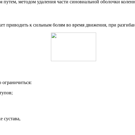
 путем, методом удаления части синовиальной оболочки коленн
жет приводить к сильным болям во время движения, при разгиба
о ограничиться:
тупов;
 сустава,