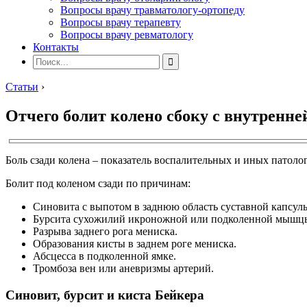
Вопросы врачу травматологу-ортопеду
Вопросы врачу терапевту
Вопросы врачу ревматологу
Контакты
Статьи
›
Отчего болит колено сбоку с внутренне
Боль сзади колена – показатель воспалительных и иных патоло
Болит под коленом сзади по причинам:
Синовита с выпотом в заднюю область суставной капсул
Бурсита сухожилий икроножной или подколенной мышц
Разрыва заднего рога мениска.
Образования кисты в заднем роге мениска.
Абсцесса в подколенной ямке.
Тромбоза вен или аневризмы артерий.
Синовит, бурсит и киста Бейкера