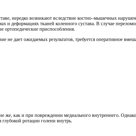
таве, нередко возникают вследствие костно–мышечных нарушени
ах и деформациях тканей коленного сустава. В случае перелом
ые ортопедические приспособления.
вие не дает ожидаемых результатов, требуется оперативное вмеш
е же, как и при повреждении медиального внутреннего. Однако
я глубокой ротации голени внутрь.