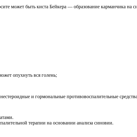
рсите может быть киста Бейкера — образование карманчика на с
 может опухнуть вся голень;
естероидные и гормональные противовоспалительные средства (
атами.
алительной терапии на основании анализа синовии.