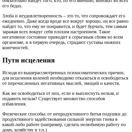
обязательно найдет того, кто, по его мнению, виноват во всех
его бедах.
Злоба и неудовлетворенность – это то, что сопровождает его
ежедневно. Даже когда вроде все вокруг хорошо, он все равно
найдет то, что ему не понравится, и будет бурчать, тем самым
заражая всех вокруг себя плохим настроением. Такое
негативное состояние приводит к серьезным сбоям во всем
организме, и в первую очередь, страдают суставы нижних
конечностей.
Пути исцеления
Исходя из вышерассмотренных психосоматических причин,
для исцеления коленей необходимо отказаться и освободиться
от перечисленных негативных мыслей, эмоций и качеств.
Как же освободиться от них, если и выплеснуть нельзя, и
подавить нельзя? Существует множество способов
избавления.
Физические способы: от непродуктивного битья подушки до
продуктивного задействования сильной энергии гнева в
какой-либо работе (например, сделать нелюбимую работу по
дому, хозяйству и т.п.)