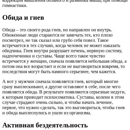
коррекция мышления больного и разминка мышц при помощи
гимнастики.
Обида и гнев
Обида – это своего рода гнев, но направлен он внутрь.
Обиженные люди стараются не замечать тех, кто плохо
посмотрел, не так сказал или грубо себя повел. Такое
встречается в тех случаях, когда человек не может наказать
обидчика. Гнев внутри разрушает печень, нервную систему,
надпочечники и суставы. Чаще всего такое чувство
встречается у женщин, сначала появляется небольшая обида, а
потом она все возрастает и если не выговориться вовремя, то
последствия могут быть намного серьезнее, чем кажется.
А вот у мужчин сначала появляется гнев, который многие
сразу выплескивают, а другие оставляют в себе, после чего
появляется обида. В результате появляются серьезные недуги,
к которым приводит психосоматика. Суставы, колени в этом
случае страдают очень сильно, и чтобы начать лечение,
первое, что нужно сделать, так это выговориться, чтобы гнев
и обида выплеснулись и ушли из организма.
Активная бездеятельность