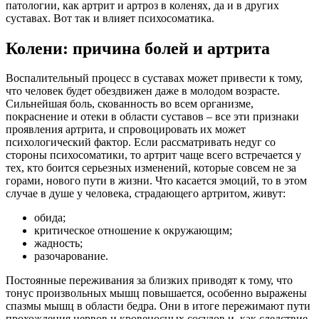
патологии, как артрит и артроз в коленях, да и в других
суставах. Вот так и влияет психосоматика.
Колени: причина болей и артрита
Воспалительный процесс в суставах может привести к тому,
что человек будет обездвижен даже в молодом возрасте.
Сильнейшая боль, скованность во всем организме,
покраснение и отеки в области суставов – все эти признаки
проявления артрита, и спровоцировать их может
психологический фактор. Если рассматривать недуг со
стороны психосоматики, то артрит чаще всего встречается у
тех, кто боится серьезных изменений, которые совсем не за
горами, нового пути в жизни. Что касается эмоций, то в этом
случае в душе у человека, страдающего артритом, живут:
обида;
критическое отношение к окружающим;
жадность;
разочарование.
Постоянные переживания за близких приводят к тому, что
тонус произвольных мышц повышается, особенно выражены
спазмы мышц в области бедра. Они в итоге пережимают пути
прохождения нервов и кровеносных сосудов и, как следствие,