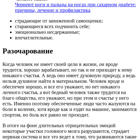
Чернеют ноги и пальцы на ногах при сахарном диабете:
причины, лечение и профилактика
страдающие от заниженной самооценки;
старающиеся всех подчинить себе;
эмоционально несдержанные;
впечатлительные.
Разочарование
Когда человек не имеет своей цели в жизни, он вроде
трудится, хорошо зарабатывает, но так и не приходит к нему
никакого счастья. А ведь оно имеет духовную природу, а ведь
нельзя духовное найти в материальном. Человек вроде и
обеспечен хорошо, и все его уважают, но нет никакого
личного счастья, а вот бедный человек также трудится на
благо общества, его уважают, но при этом и счастье у него
есть. Именно поэтому обеспеченные люди часто жалуются на
боли в коленях, хотя вроде как и ездят на машине, занимаются
спортом, но боль все равно не проходит.
В итоге на фоне длительных отрицательных эмоций
некоторые участки головного мозга разрушаются, страдает
нервная система и все это ведет к тому, что развиваются такие