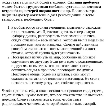
может стать причиной болей в коленях.
Связана проблема
может быть с трудностями сгибания сустава, появлением
острой боли, потерей подвижности и пр.
После осмотра
пациента доктор обязательно дает рекомендации. Чтобы
выздороветь, необходимо будет:
Разобраться со своими эмоциями, правильно разложив
их по «полочкам». Предстоит сделать генеральную
«уборку души», распределить свои эмоции на гнев,
обиду, отчаяние – весь негатив, который был в недавнем
прошлом или тянется издалека. Самым действенным
способом становится выписывание эмоций на лист
бумаги, который нужно будет уничтожить.
Постараться взглянуть на мир, особенно на близкое
окружение по-другому. Если речь идет о родственниках
и друзьях, то имеет смысл повысить лояльность,
оставить обиды в прошлом, поговорить по душам.
Некоторые обиды родом из детства, а они могут
оказывать негативное влияние в настоящем. Не стоит
позволять негативу разрушать собственную жизнь.
Чтобы принять себя, а также оставить в прошлом горе, стресс,
грусть и гнев, нужно понять, что все это качества не высшего
порядка. Следует стремиться к тому, чтобы стать
рациональным человеком, который выше низких эмоций.