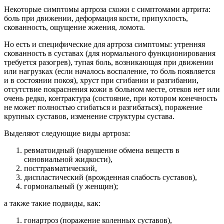
Некоторые симптомы артроза схожи с симптомами артрита:
боль при движении, деформация кости, припухлость,
скованность, ощущение жжения, ломота.
Но есть и специфические для артроза симптомы: утренняя
скованность в суставах (для нормального функционирования
требуется разогрев), тупая боль, возникающая при движении
или нагрузках (если началось воспаление, то боль появляется
и в состоянии покоя), хруст при сгибании и разгибании,
отсутствие покраснения кожи в больном месте, отеков нет или
очень редко, контрактура (состояние, при котором конечность
не может полностью сгибаться и разгибаться), поражение
крупных суставов, изменение структуры сустава.
Выделяют следующие виды артроза:
ревматоидный (нарушение обмена веществ в
синовиальной жидкости),
посттравматический,
диспластический (врожденная слабость суставов),
гормональный (у женщин);
а также такие подвиды, как:
гонартроз (поражение коленных суставов),