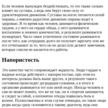
Если человек вынужден бездействовать, то это также сильно
влияет на суставы, а ведь они берут свою силу от
удовлетворения движения. Суставы на ногах питаются силой
пираны, а именно радостное движение пираны ведет к
здоровью. В то время как человек занимается физическим
трудом, а у него на сердце обида, у него развивается
воспаление в нижних конечностях, в результате развивается
полиартрит. Часто такое угнетенное состояние развивается
после того, как сотрудник долго не получает зарплату или же
его отчитывают за то, чего он не делал или делают замечания,
которые совсем не касаются его работы.
Напористость
Это качество часто сопровождает жадность. Люди гордые и
жадные всегда действуют с напористостью, при этом их
интересы должны быть выше других, в результате такого
состояния происходит деградация сознания, а в итоге в
организме развивается тот или иной недуг. Иногда человек и
сам не может понять, что же не так, он и спортом занимается,
и следит за собой, а непонятно откуда появилась боль в
колене. Психосоматика в этом случае очевидна, но такие люди
редко когда сразу склоняются к такому диагнозу, ведь они