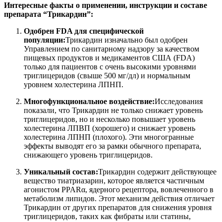
Интересные факты о применении, инструкции и составе
препарата “Трикардин”:
Одобрен FDA для специфической
популяции:
Трикардин изначально был одобрен
Управлением по санитарному надзору за качеством
пищевых продуктов и медикаментов США (FDA)
только для пациентов с очень высокими уровнями
триглицеридов (свыше 500 мг/дл) и нормальным
уровнем холестерина ЛПНП.
Многофункциональное воздействие:
Исследования
показали, что Трикардин не только снижает уровень
триглицеридов, но и несколько повышает уровень
холестерина ЛПВП (хорошего) и снижает уровень
холестерина ЛПНП (плохого). Эти многогранные
эффекты выводят его за рамки обычного препарата,
снижающего уровень триглицеридов.
Уникальный состав:
Трикардин содержит действующее
вещество тиатриазарин, которое является частичным
агонистом PPARα, ядерного рецептора, вовлеченного в
метаболизм липидов. Этот механизм действия отличает
Трикардин от других препаратов для снижения уровня
триглицеридов, таких как фибраты или статины,