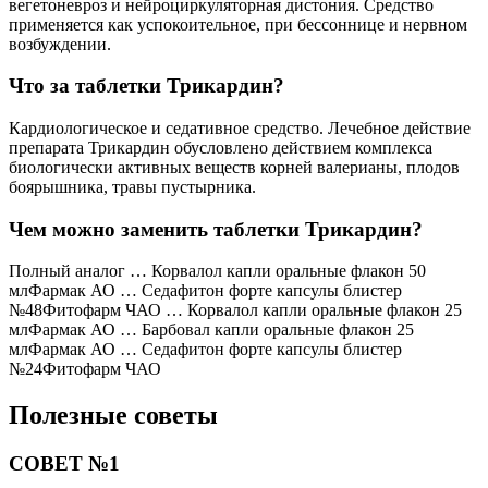
вегетоневроз и нейроциркуляторная дистония. Средство
применяется как успокоительное, при бессоннице и нервном
возбуждении.
Что за таблетки Трикардин?
Кардиологическое и седативное средство. Лечебное действие
препарата Трикардин обусловлено действием комплекса
биологически активных веществ корней валерианы, плодов
боярышника, травы пустырника.
Чем можно заменить таблетки Трикардин?
Полный аналог … Корвалол капли оральные флакон 50
млФармак АО … Седафитон форте капсулы блистер
№48Фитофарм ЧАО … Корвалол капли оральные флакон 25
млФармак АО … Барбовал капли оральные флакон 25
млФармак АО … Седафитон форте капсулы блистер
№24Фитофарм ЧАО
Полезные советы
СОВЕТ №1