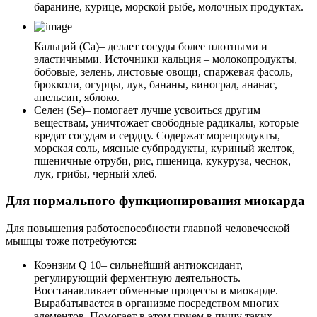
баранине, курице, морской рыбе, молочных продуктах.
Кальций (Са)
– делает сосуды более плотными и
эластичными. Источники кальция – молокопродукты,
бобовые, зелень, листовые овощи, спаржевая фасоль,
брокколи, огурцы, лук, бананы, виноград, ананас,
апельсин, яблоко.
Селен (Se)
– помогает лучше усвоиться другим
веществам, уничтожает свободные радикалы, которые
вредят сосудам и сердцу. Содержат морепродукты,
морская соль, мясные субпродукты, куриный желток,
пшеничные отруби, рис, пшеница, кукуруза, чеснок,
лук, грибы, черный хлеб.
Для нормального функционирования миокарда
Для повышения работоспособности главной человеческой
мышцы тоже потребуются:
Коэнзим Q 10
– сильнейший антиоксидант,
регулирующий ферментную деятельность.
Восстанавливает обменные процессы в миокарде.
Вырабатывается в организме посредством многих
элементов. Помогает в этом прием в пищу таких