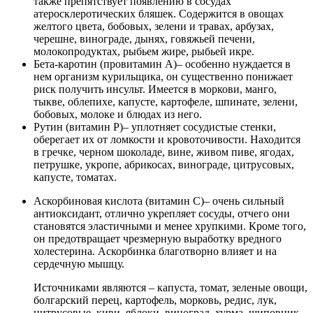
также препятствует появлению в сосудах
атеросклеротических бляшек. Содержится в овощах
желтого цвета, бобовых, зелени и травах, арбузах,
черешне, винограде, дынях, говяжьей печени,
молокопродуктах, рыбьем жире, рыбьей икре.
Бета-каротин (провитамин А)
– особенно нуждается в
нем организм курильщика, он существенно понижает
риск получить инсульт. Имеется в моркови, манго,
тыкве, облепихе, капусте, картофеле, шпинате, зелени,
бобовых, молоке и блюдах из него.
Рутин (витамин Р)
– уплотняет сосудистые стенки,
оберегает их от ломкости и кровоточивости. Находится
в гречке, черном шоколаде, вине, живом пиве, ягодах,
петрушке, укропе, абрикосах, винограде, цитрусовых,
капусте, томатах.
Аскорбиновая кислота (витамин С)
– очень сильный
антиоксидант, отлично укрепляет сосуды, отчего они
становятся эластичными и менее хрупкими. Кроме того,
он предотвращает чрезмерную выработку вредного
холестерина. Аскорбинка благотворно влияет и на
сердечную мышцу.
Источниками являются – капуста, томат, зеленые овощи,
болгарский перец, картофель, морковь, редис, лук,
цитрусовые, киви, яблоки, виноград, хурма, шиповник,