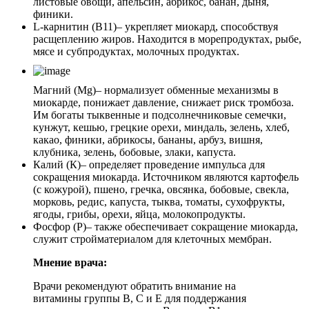
листовые овощи, апельсин, абрикос, банан, дыня,
финики.
L-карнитин (В11)
– укрепляет миокард, способствуя
расщеплению жиров. Находится в морепродуктах, рыбе,
мясе и субпродуктах, молочных продуктах.
Магний (Mg)
– нормализует обменные механизмы в
миокарде, понижает давление, снижает риск тромбоза.
Им богаты тыквенные и подсолнечниковые семечки,
кунжут, кешью, грецкие орехи, миндаль, зелень, хлеб,
какао, финики, абрикосы, бананы, арбуз, вишня,
клубника, зелень, бобовые, злаки, капуста.
Калий (К)
– определяет проведение импульса для
сокращения миокарда. Источником являются картофель
(с кожурой), пшено, гречка, овсянка, бобовые, свекла,
морковь, редис, капуста, тыква, томаты, сухофрукты,
ягоды, грибы, орехи, яйца, молокопродукты.
Фосфор (Р)
– также обеспечивает сокращение миокарда,
служит стройматериалом для клеточных мембран.
Мнение врача:
Врачи рекомендуют обратить внимание на
витамины группы В, С и Е для поддержания