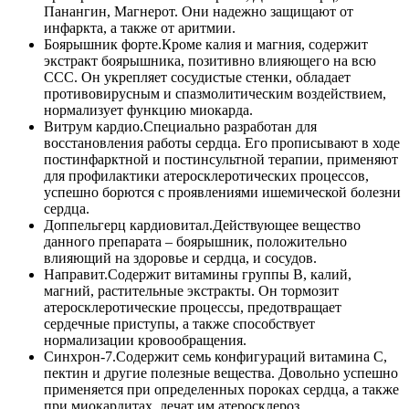
Панангин, Магнерот. Они надежно защищают от
инфаркта, а также от аритмии.
Боярышник форте.
Кроме калия и магния, содержит
экстракт боярышника, позитивно влияющего на всю
ССС. Он укрепляет сосудистые стенки, обладает
противовирусным и спазмолитическим воздействием,
нормализует функцию миокарда.
Витрум кардио.
Специально разработан для
восстановления работы сердца. Его прописывают в ходе
постинфарктной и постинсультной терапии, применяют
для профилактики атеросклеротических процессов,
успешно борются с проявлениями ишемической болезни
сердца.
Доппельгерц кардиовитал.
Действующее вещество
данного препарата – боярышник, положительно
влияющий на здоровье и сердца, и сосудов.
Направит.
Содержит витамины группы В, калий,
магний, растительные экстракты. Он тормозит
атеросклеротические процессы, предотвращает
сердечные приступы, а также способствует
нормализации кровообращения.
Синхрон-7.
Содержит семь конфигураций витамина С,
пектин и другие полезные вещества. Довольно успешно
применяется при определенных пороках сердца, а также
при миокардитах, лечат им атеросклероз.