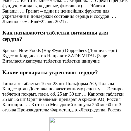
Рыба. … Растительные масла. … Морковь. … Орехи (грецкие,
фундук, миндаль, кедровые, фисташки). … Яблоки. …
Бананы. … Гранат – один из ценнейших фруктов для
укрепления и поддержки состояния сердца и сосудов. …
Льняное семя.Ещё•25 авг. 2021 г.
Как называются таблетки витамины для
сердца?
Бренды Now Foods (Нау Фудс) Doppelherz (Доппельгерц)
Кудесан Кардиоактив Направит ZADE VITAL (Заде
Витал)activ.капсулы таблетки таблетки шипучие
Какие препараты укрепляют сердце?
Гипосарт таблетки 16 мг 28 шт Польфарма АО, Польша
Кандесартан Доставка по электронному рецепту … Эспиро
таблетки покрыт. плен. об. 25 мг 30 шт … Капотен таблетки
25 мг 56 шт Оригинальный препарат Акрихин АО, Россия
Каптоприл … 3 отзыва Мельдоний капсулы 250 мг 60 шт 3
отзыва Производитель: Фармстандарт-Лексредства, Россия