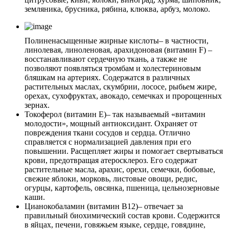
земляника, брусника, рябина, клюква, арбуз, молоко.
Полиненасыщенные жирные кислоты
– в частности,
линолевая, линоленовая, арахидоновая (витамин F) –
восстанавливают сердечную ткань, а также не
позволяют появляться тромбам и холестериновым
бляшкам на артериях. Содержатся в различных
растительных маслах, скумбрии, лососе, рыбьем жире,
орехах, сухофруктах, авокадо, семечках и пророщенных
зернах.
Токоферол (витамин Е)
– так называемый «витамин
молодости», мощный антиоксидант. Охраняет от
повреждения ткани сосудов и сердца. Отлично
справляется с нормализацией давления при его
повышении. Расщепляет жиры и помогает свертываться
крови, предотвращая атеросклероз. Его содержат
растительные масла, арахис, орехи, семечки, бобовые,
свежие яблоки, морковь, листовые овощи, редис,
огурцы, картофель, овсянка, пшеница, цельнозерновые
каши.
Цианокобаламин (витамин В12)
– отвечает за
правильный биохимический состав крови. Содержится
в яйцах, печени, говяжьем языке, сердце, говядине,