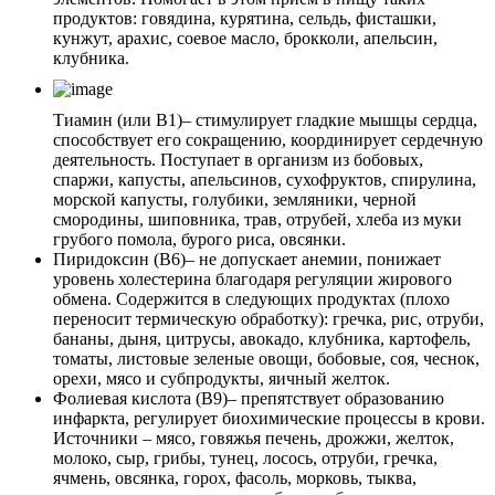
продуктов: говядина, курятина, сельдь, фисташки,
кунжут, арахис, соевое масло, брокколи, апельсин,
клубника.
Тиамин (или В1)
– стимулирует гладкие мышцы сердца,
способствует его сокращению, координирует сердечную
деятельность. Поступает в организм из бобовых,
спаржи, капусты, апельсинов, сухофруктов, спирулина,
морской капусты, голубики, земляники, черной
смородины, шиповника, трав, отрубей, хлеба из муки
грубого помола, бурого риса, овсянки.
Пиридоксин (В6)
– не допускает анемии, понижает
уровень холестерина благодаря регуляции жирового
обмена. Содержится в следующих продуктах (плохо
переносит термическую обработку): гречка, рис, отруби,
бананы, дыня, цитрусы, авокадо, клубника, картофель,
томаты, листовые зеленые овощи, бобовые, соя, чеснок,
орехи, мясо и субпродукты, яичный желток.
Фолиевая кислота (В9)
– препятствует образованию
инфаркта, регулирует биохимические процессы в крови.
Источники – мясо, говяжья печень, дрожжи, желток,
молоко, сыр, грибы, тунец, лосось, отруби, гречка,
ячмень, овсянка, горох, фасоль, морковь, тыква,