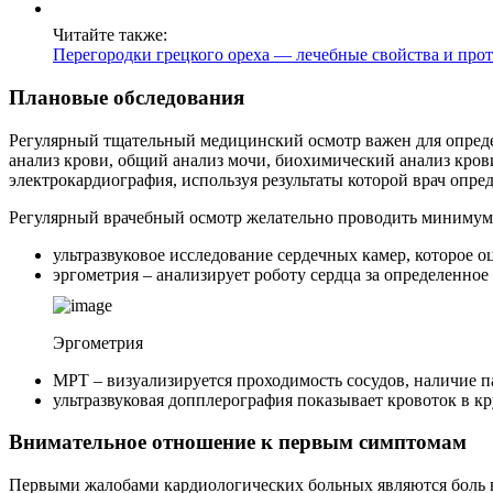
Читайте также:
Перегородки грецкого ореха — лечебные свойства и прот
Плановые обследования
Регулярный тщательный медицинский осмотр важен для определ
анализ крови, общий анализ мочи, биохимический анализ крови
электрокардиография, используя результаты которой врач опре
Регулярный врачебный осмотр желательно проводить минимум 
ультразвуковое исследование сердечных камер, которое 
эргометрия – анализирует роботу сердца за определенное
Эргометрия
МРТ – визуализируется проходимость сосудов, наличие п
ультразвуковая допплерография показывает кровоток в к
Внимательное отношение к первым симптомам
Первыми жалобами кардиологических больных являются боль в г