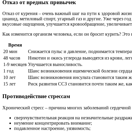
Отказ от вредных привычек
Отказ от курения – очень важный шаг на пути к здоровой жизн
цианид, метиловый спирт, угарный газ и другие. Уже через го
вкусовые ощущения, улучшается кровообращение, увеличивает
Как изменится организм человека, если он бросит курить? Это 
Время
20 мин
Снижается пульс и давление, поднимается температ
48 часов
Никотин и окись углерода выводятся из крови, ле
1-9 месяцев
Улучшается выносливость.
1 год
Шанс возникновения ишемической болезни сердца
10 лет
Шанс возникновения инсульта становится таким же
15 лет
Риск развития ССЗ становится почти таким же, как
Противодействие стрессам
Хронический стресс – причина многих заболеваний сердечно
сверхчувствительная реакция на незначительные раздраж
неумение концентрировать внимание;
подавленное настроение, уязвимость;