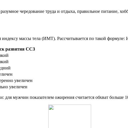
разумное чередование труда и отдыха, правильное питание, хобб
индексу массы тела (ИМТ). Рассчитывается по такой формуле: ИМ
ск развития ССЗ
зкий
зкий
едний
еличен
еренно увеличен
льно увеличен
: для мужчин показателем ожирения считается обхват больше 102