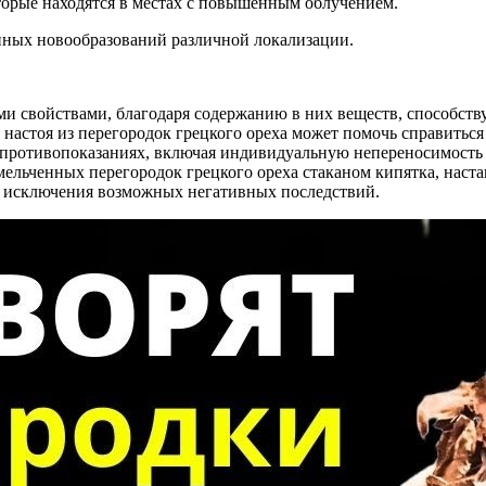
торые находятся в местах с повышенным облучением.
нных новообразований различной локализации.
ми свойствами, благодаря содержанию в них веществ, способ
 настоя из перегородок грецкого ореха может помочь справитьс
х противопоказаниях, включая индивидуальную непереносимость
мельченных перегородок грецкого ореха стаканом кипятка, наст
ля исключения возможных негативных последствий.