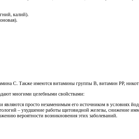
гний, калий).
оновая).
амина С. Также имеются витамины группы В, витамин PP, никот
ладают многими целебными свойствами:
ки являются просто незаменимым его источником в условиях йо
атологий – ухудшение работы щитовидной железы, снижение им
нижению вероятности возникновения этих заболеваний.