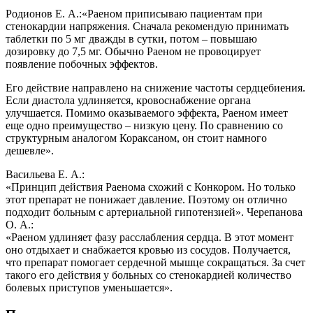
Родионов Е. А.:
«Раеном приписываю пациентам при
стенокардии напряжения. Сначала рекомендую принимать
таблетки по 5 мг дважды в сутки, потом – повышаю
дозировку до 7,5 мг. Обычно Раеном не провоцирует
появление побочных эффектов.
Его действие направлено на снижение частоты сердцебиения.
Если диастола удлиняется, кровоснабжение органа
улучшается. Помимо оказываемого эффекта, Раеном имеет
еще одно преимущество – низкую цену. По сравнению со
структурным аналогом Кораксаном, он стоит намного
дешевле».
Васильева Е. А.:
«Принцип действия Раенома схожий с Конкором. Но только
этот препарат не понижает давление. Поэтому он отлично
подходит больным с артериальной гипотензией».
Черепанова
О. А.:
«Раеном удлиняет фазу расслабления сердца. В этот момент
оно отдыхает и снабжается кровью из сосудов. Получается,
что препарат помогает сердечной мышце сокращаться. За счет
такого его действия у больных со стенокардией количество
болевых приступов уменьшается».