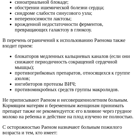
синоатриальной блокаде;
обострении ишемической болезни сердца;
синдроме слабости синусового узла;
непереносимости лактозы;
врожденной недостаточности ферментов,
превращающих галактозу в глюкозу.
В перечень ограничений к использованию Раенома также
входит прием:
блокаторов медленных кальциевых каналов (если они
снижают периодичность сокращений сердечной
мышцы);
противогрибковых препаратов, относящихся к группе
азолов;
ингибиторов протеазы ВИЧ;
противомикробных средств группы макролидов.
Не приписывают Раеном и несовершеннолетним больным.
Кормящим матерям и беременным женщинам принимать
препарат также не рекомендуется: его влияние через грудное
молоко на ребенка и действие на плод изучено не полностью.
С осторожностью Раеном назначают больным пожилого
возраста и тем, кто имеет: