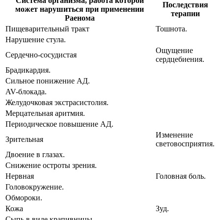
Система организма, работа которой
Последствия
может нарушиться при применении
терапии
Раенома
Пищеварительный тракт
Тошнота.
Нарушение стула.
Ощущение
Сердечно-сосудистая
сердцебиения.
Брадикардия.
Сильное понижение АД.
AV-блокада.
Желудочковая экстрасистолия.
Мерцательная аритмия.
Периодическое повышение АД.
Изменение
Зрительная
световосприятия.
Двоение в глазах.
Снижение остроты зрения.
Нервная
Головная боль.
Головокружение.
Обмороки.
Кожа
Зуд.
Сыпь в виде крапивницы.