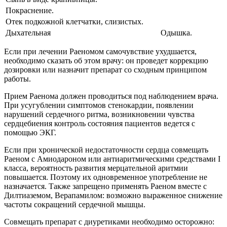
Покраснение.
Отек подкожной клетчатки, слизистых.
Дыхательная
Одышка.
Если при лечении Раеномом самочувствие ухудшается,
необходимо сказать об этом врачу: он проведет коррекцию
дозировки или назначит препарат со сходным принципом
работы.
Прием Раенома должен проводиться под наблюдением врача.
При усугублении симптомов стенокардии, появлении
нарушений сердечного ритма, возникновении чувства
сердцебиения контроль состояния пациентов ведется с
помощью ЭКГ.
Если при хронической недостаточности сердца совмещать
Раеном с Амиодароном или антиаритмическими средствами I
класса, вероятность развития мерцательной аритмии
повышается. Поэтому их одновременное употребление не
назначается. Также запрещено применять Раеном вместе с
Дилтиаземом, Верапамилом: возможно выраженное снижение
частоты сокращений сердечной мышцы.
Совмещать препарат с диуретиками необходимо осторожно: