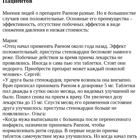
Пациентов
Мнения людей о препарате Раеном разные. Но в большинстве
случаев они положительные. Основные его преимущества –
эффективность, отсутствие побочных эффектов в виде
снижения давления и низкая стоимость:
Мария:
«Отец начал применять Раеном около года назад. Эффект
положительный: приступы стенокардии беспокоят намного
реже. Побочные действия за время приема лекарства не
проявлялись. Иногда и сама пью эти таблетки. Стоят они
недорого. Приобрести препарат может каждый пожилой
человек».
Сергей:
«У друга была стенокардия, причем возникла она внезапно.
Врач приписал принимать Раеном в дозировке 5 мг. Таблетки
пил дважды в сутки около месяца, но видимых улучшений не
было. Пошел снова на прием к врачу. Он увеличил дозу
лекарства до 15 мг. Спустя месяц его применения состояние
друга улучшилось: приступы стенокардии больше не
появлялись».
Ольга:
«Когда мужа выписывали с больницы после перенесенного
инфаркта, назначили принимать Раеном, чтобы
нормализовать ритм сердца. В первые недели приема
таблеток самочувствие мужа улучшилось. Но когда начал пить