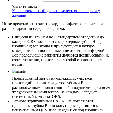
Читайте также:
Какой нормальный уровень холестерина в крови у
женщин?
Ниже представлены электрокардиографические критерии
разных вариаций сердечного ритма:
Синусовый.
При нем во II стандартном отведении до
каждого QRS появляются характерные зубцы H над
изолинией; все зубцы P присутствуют в каждом
отведении, они постоянные и не отличаются формой.
Все последующие варианты являются несинусовыми и,
соответственно, представляют собой отклонение от
нормы.
Предсердный.
Идет от нижележащих участков
предсердий и характеризуется зубцами Р,
расположенными под изолинией и идущими перед всем
желудочковым комплексом; за каждым Р следует
неизменный комплекс QRS.
Атриовентрикулярный.
На ЭКГ не появляются
привычные зубцы P, они могут присоединяться к
неизмененным QRS либо находиться под изолинией,