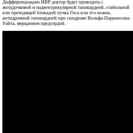
Дифференциацию ИВР доктор будет проводить с
желудочковой и надвентрикулярной тахикардией, стабильной
или преходящей блокадой пучка Гиса или его ножек,
антидромной тахикардией при синдроме Вольфа-Паркинсона-
Уайта, мерцанием предсердий.