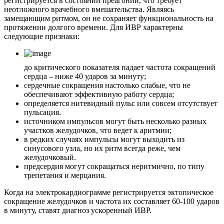
регистрируется в состоянии преагонии, что требует
неотложного врачебного вмешательства. Являясь
замещающим ритмом, он не сохраняет функциональность на
протяжении долгого времени. Для ИВР характерны
следующие признаки:
до критического показателя падает частота сокращений
сердца – ниже 40 ударов за минуту;
сердечные сокращения настолько слабые, что не
обеспечивают эффективную работу сердца;
определяется нитевидный пульс или совсем отсутствует
пульсация.
источником импульсов могут быть несколько разных
участков желудочков, что ведет к аритмии;
в редких случаях импульсы могут выходить из
синусового узла, но их ритм всегда реже, чем
желудочковый.
предсердия могут сокращаться неритмично, по типу
трепетания и мерцания.
Когда на электрокардиограмме регистрируется эктопическое
сокращение желудочков и частота их составляет 60-100 ударов
в минуту, ставят диагноз ускоренный ИВР.