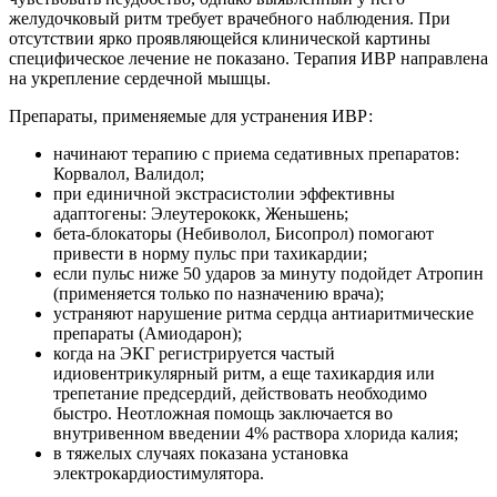
желудочковый ритм требует врачебного наблюдения. При
отсутствии ярко проявляющейся клинической картины
специфическое лечение не показано. Терапия ИВР направлена
на укрепление сердечной мышцы.
Препараты, применяемые для устранения ИВР:
начинают терапию с приема седативных препаратов:
Корвалол, Валидол;
при единичной экстрасистолии эффективны
адаптогены: Элеутерококк, Женьшень;
бета-блокаторы (Небиволол, Бисопрол) помогают
привести в норму пульс при тахикардии;
если пульс ниже 50 ударов за минуту подойдет Атропин
(применяется только по назначению врача);
устраняют нарушение ритма сердца антиаритмические
препараты (Амиодарон);
когда на ЭКГ регистрируется частый
идиовентрикулярный ритм, а еще тахикардия или
трепетание предсердий, действовать необходимо
быстро. Неотложная помощь заключается во
внутривенном введении 4% раствора хлорида калия;
в тяжелых случаях показана установка
электрокардиостимулятора.