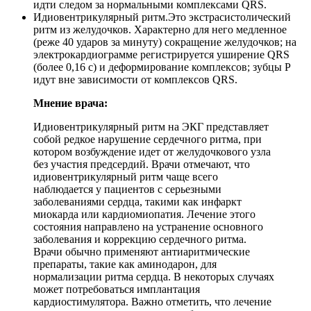
идти следом за нормальными комплексами QRS.
Идиовентрикулярный ритм.
Это экстрасистолический
ритм из желудочков. Характерно для него медленное
(реже 40 ударов за минуту) сокращение желудочков; на
электрокардиограмме регистрируется уширение QRS
(более 0,16 с) и деформирование комплексов; зубцы P
идут вне зависимости от комплексов QRS.
Мнение врача:
Идиовентрикулярный ритм на ЭКГ представляет
собой редкое нарушение сердечного ритма, при
котором возбуждение идет от желудочкового узла
без участия предсердий. Врачи отмечают, что
идиовентрикулярный ритм чаще всего
наблюдается у пациентов с серьезными
заболеваниями сердца, такими как инфаркт
миокарда или кардиомиопатия. Лечение этого
состояния направлено на устранение основного
заболевания и коррекцию сердечного ритма.
Врачи обычно применяют антиаритмические
препараты, такие как аминодарон, для
нормализации ритма сердца. В некоторых случаях
может потребоваться имплантация
кардиостимулятора. Важно отметить, что лечение