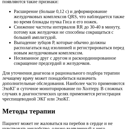
появляются такие признаки:
Расширение (больше 0,12 с) и деформирование
желудочковых комплексов QRS, что наблюдается также
во время блокады пучка Гиса и его ножек.
Снижение частоты интервалов RR до 30-40 в минуту,
потому как желудочки не способны сокращаться с
большей амплитудой.
Выпадение зубцов Р, которые обычно должны
располагаться над изолинией и регистрироваться перед
новым желудочковым комплексом.
Несвязанное друг с другом и раскоординированное
сокращение предсердий и желудочков.
Для уточнения диагноза и рационального подбора терапии
лечащему врачу может понадобиться назначить
дополнительные обследования. Наиболее часто применяются
ЭхоКГ и суточное мониторирование по Холтеру. В сложных
случаях в диагностических целях применяется регистрация
чреспищеводной ЭКГ или ЭхоКГ.
Методы терапии
Пациент может не жаловаться на перебои в сердце и не
чувствовать неудобство, однако выявленный у него