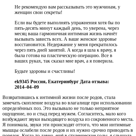
Не рекомендую вам рассказывать это мужчинам, у
женщин свои секреты!
Если вы будете выполнять упражнения хотя бы по
пять-десять минут каждый день, то уверена, через
месяц ваша гармоничная интимная жизнь начнёт
вызывать зависть всех. А ваше женское здоровье
восстановится. Недержание у меня прекратилось
через пять дней занятий. А когда я шла к врачу, я
была готова на пластическую операцию. Все в
ваших руках, так сказал мне врач, а я поверила.
Будьте здоровы и счастливы!
ek9345 Россия, Екатеринбург Дата отзыва:
2014–04–09
Возвратившись к интимной жизни после родов, стала
замечать скопление воздуха во влагалище при использовании
определённых поз. Это вызывало не только неприятное
ощущение, но и стыд перед мужем. Согласитесь, мало кого
возбуждают звуки выходящего воздуха из сокровенного места.
Я понимала, звуки эти происходят оттого, что мои интимные
мышцы ослабели после родов и их нужно срочно приводить в
порядок. Когда-то давно, ещё в студенческие годы, я слышала