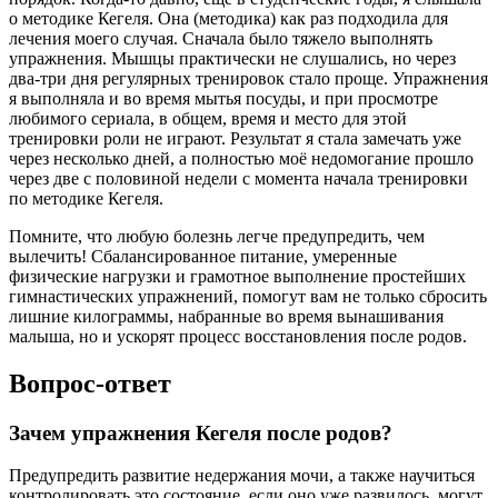
о методике Кегеля. Она (методика) как раз подходила для
лечения моего случая. Сначала было тяжело выполнять
упражнения. Мышцы практически не слушались, но через
два-три дня регулярных тренировок стало проще. Упражнения
я выполняла и во время мытья посуды, и при просмотре
любимого сериала, в общем, время и место для этой
тренировки роли не играют. Результат я стала замечать уже
через несколько дней, а полностью моё недомогание прошло
через две с половиной недели с момента начала тренировки
по методике Кегеля.
Помните, что любую болезнь легче предупредить, чем
вылечить! Сбалансированное питание, умеренные
физические нагрузки и грамотное выполнение простейших
гимнастических упражнений, помогут вам не только сбросить
лишние килограммы, набранные во время вынашивания
малыша, но и ускорят процесс восстановления после родов.
Вопрос-ответ
Зачем упражнения Кегеля после родов?
Предупредить развитие недержания мочи, а также научиться
контролировать это состояние, если оно уже развилось, могут