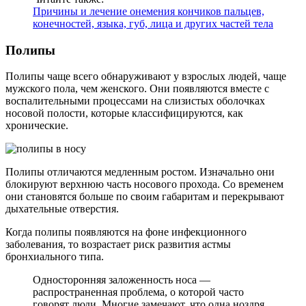
Причины и лечение онемения кончиков пальцев,
конечностей, языка, губ, лица и других частей тела
Полипы
Полипы чаще всего обнаруживают у взрослых людей, чаще
мужского пола, чем женского. Они появляются вместе с
воспалительными процессами на слизистых оболочках
носовой полости, которые классифицируются, как
хронические.
Полипы отличаются медленным ростом. Изначально они
блокируют верхнюю часть носового прохода. Со временем
они становятся больше по своим габаритам и перекрывают
дыхательные отверстия.
Когда полипы появляются на фоне инфекционного
заболевания, то возрастает риск развития астмы
бронхиального типа.
Односторонняя заложенность носа —
распространенная проблема, о которой часто
говорят люди. Многие замечают, что одна ноздря