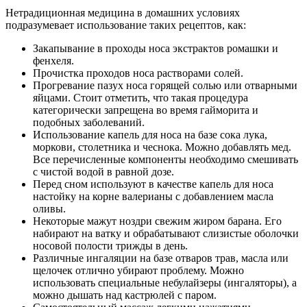
Нетрадиционная медицина в домашних условиях
подразумевает использование таких рецептов, как:
Закапывание в проходы носа экстрактов ромашки и
фенхеля.
Прочистка проходов носа растворами солей.
Прогревание пазух носа горящей солью или отварными
яйцами. Стоит отметить, что такая процедура
категорически запрещена во время гайморита и
подобных заболеваний.
Использование капель для носа на базе сока лука,
моркови, столетника и чеснока. Можно добавлять мед.
Все перечисленные компоненты необходимо смешивать
с чистой водой в равной дозе.
Перед сном используют в качестве капель для носа
настойку на корне валерианы с добавлением масла
оливы.
Некоторые мажут ноздри свежим жиром барана. Его
набирают на ватку и обрабатывают слизистые оболочки
носовой полости трижды в день.
Различные ингаляции на базе отваров трав, масла или
щелочек отлично убирают проблему. Можно
использовать специальные небулайзеры (ингаляторы), а
можно дышать над кастрюлей с паром.