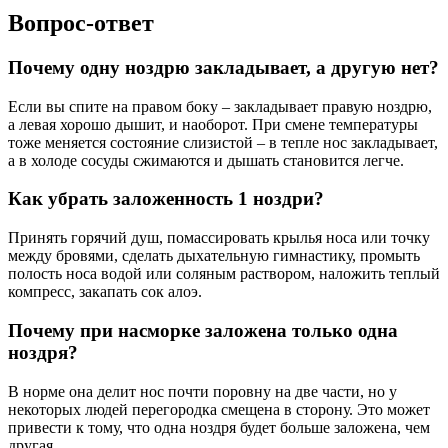
Вопрос-ответ
Почему одну ноздрю закладывает, а другую нет?
Если вы спите на правом боку – закладывает правую ноздрю,
а левая хорошо дышит, и наоборот. При смене температуры
тоже меняется состояние слизистой – в тепле нос закладывает,
а в холоде сосуды сжимаются и дышать становится легче.
Как убрать заложенность 1 ноздри?
Принять горячий душ, помассировать крылья носа или точку
между бровями, сделать дыхательную гимнастику, промыть
полость носа водой или соляным раствором, наложить теплый
компресс, закапать сок алоэ.
Почему при насморке заложена только одна
ноздря?
В норме она делит нос почти поровну на две части, но у
некоторых людей перегородка смещена в сторону. Это может
привести к тому, что одна ноздря будет больше заложена, чем
другая.