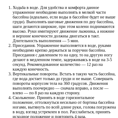
Ходьба в воде. Для удобства и комфорта данное
упражнение необходимо выполнять в мелкой части
бассейна (идеально, если воды в бассейне будет не выше
груди). Выполнять шаговые движения по дну бассейна,
шаги делаются широкие, при этом колени поднимаются
высоко. Руки имитируют движение лыжника, а нижние
и верхние конечности должны двигаться в такт.
Длительность выполнения — 5 мин.
Приседания. Упражнение выполняется в воде, руками
необходимо крепко держаться за поручни бассейна.
Приседания с давлением то на одну, то на другую ногу
делают в медленном темпе, задерживаясь в воде на 3-5
секунд. Рекомендованное количество — 12 раз на
каждую конечность.
Вертикальные повороты. Встать в такую часть бассейна,
где вода достает только до груди и не выше. Совершать
повороты корпусом тела на 360 градусов. Движения
выполнять поочередно — сначала вправо, а после —
влево — по 8 раз на каждую сторону.
Скольжение. Принять в воде горизонтальное
положение, оттолкнуться несильно от бортика бассейна
ногами, вытянуть по всей длине руки, голова погружена
в воду, взгляд устремлен в пол. Расслабиться, принять
исходное положение и повторить 4 раза.