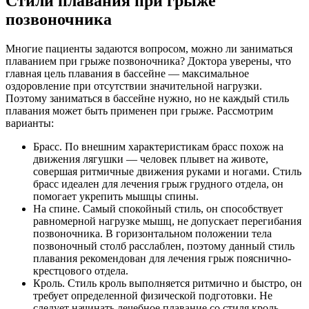
Стили плавания при грыже
позвоночника
Многие пациенты задаются вопросом, можно ли заниматься
плаванием при грыже позвоночника? Доктора уверены, что
главная цель плавания в бассейне — максимальное
оздоровление при отсутствии значительной нагрузки.
Поэтому заниматься в бассейне нужно, но не каждый стиль
плавания может быть применен при грыже. Рассмотрим
варианты:
Брасс. По внешним характеристикам брасс похож на
движения лягушки — человек плывет на животе,
совершая ритмичные движения руками и ногами. Стиль
брасс идеален для лечения грыж грудного отдела, он
помогает укрепить мышцы спины.
На спине. Самый спокойный стиль, он способствует
равномерной нагрузке мышц, не допускает перегибания
позвоночника. В горизонтальном положении тела
позвоночный столб расслаблен, поэтому данный стиль
плавания рекомендован для лечения грыж пояснично-
крестцового отдела.
Кроль. Стиль кроль выполняется ритмично и быстро, он
требует определенной физической подготовки. Не
следует начинать лечебное плавание со стиля кроль