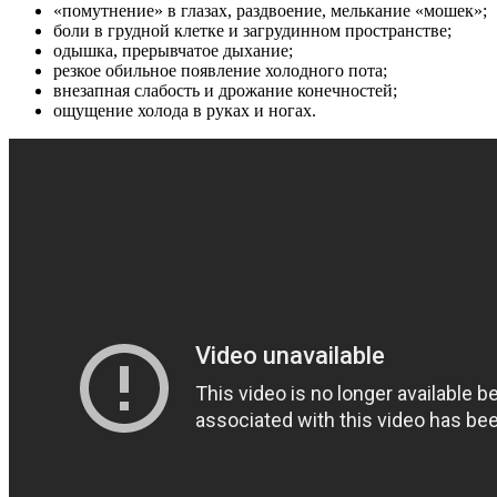
«помутнение» в глазах, раздвоение, мелькание «мошек»;
боли в грудной клетке и загрудинном пространстве;
одышка, прерывчатое дыхание;
резкое обильное появление холодного пота;
внезапная слабость и дрожание конечностей;
ощущение холода в руках и ногах.