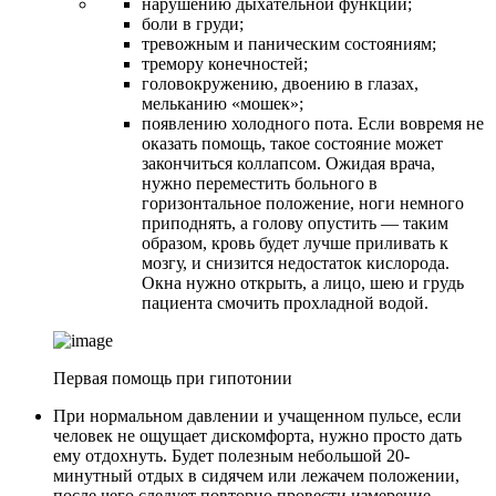
нарушению дыхательной функции;
боли в груди;
тревожным и паническим состояниям;
тремору конечностей;
головокружению, двоению в глазах,
мельканию «мошек»;
появлению холодного пота. Если вовремя не
оказать помощь, такое состояние может
закончиться коллапсом. Ожидая врача,
нужно переместить больного в
горизонтальное положение, ноги немного
приподнять, а голову опустить — таким
образом, кровь будет лучше приливать к
мозгу, и снизится недостаток кислорода.
Окна нужно открыть, а лицо, шею и грудь
пациента смочить прохладной водой.
Первая помощь при гипотонии
При нормальном давлении и учащенном пульсе, если
человек не ощущает дискомфорта, нужно просто дать
ему отдохнуть. Будет полезным небольшой 20-
минутный отдых в сидячем или лежачем положении,
после чего следует повторно провести измерение