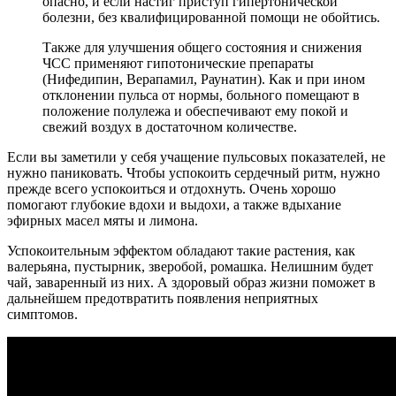
опасно, и если настиг приступ гипертонической
болезни, без квалифицированной помощи не обойтись.
Также для улучшения общего состояния и снижения
ЧСС применяют гипотонические препараты
(Нифедипин, Верапамил, Раунатин). Как и при ином
отклонении пульса от нормы, больного помещают в
положение полулежа и обеспечивают ему покой и
свежий воздух в достаточном количестве.
Если вы заметили у себя учащение пульсовых показателей, не
нужно паниковать. Чтобы успокоить сердечный ритм, нужно
прежде всего успокоиться и отдохнуть. Очень хорошо
помогают глубокие вдохи и выдохи, а также вдыхание
эфирных масел мяты и лимона.
Успокоительным эффектом обладают такие растения, как
валерьяна, пустырник, зверобой, ромашка. Нелишним будет
чай, заваренный из них. А здоровый образ жизни поможет в
дальнейшем предотвратить появления неприятных
симптомов.