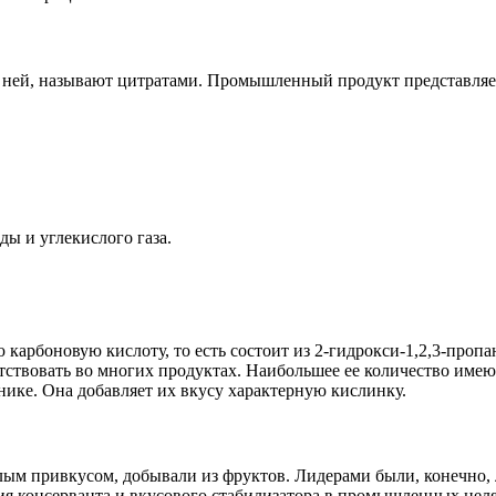
в ней, называют цитратами. Промышленный продукт представля
ды и углекислого газа.
карбоновую кислоту, то есть состоит из 2-гидрокси-1,2,3-проп
ствовать во многих продуктах. Наибольшее ее количество имею
нике. Она добавляет их вкусу характерную кислинку.
лым привкусом, добывали из фруктов. Лидерами были, конечно,
я консерванта и вкусового стабилизатора в промышленных целях