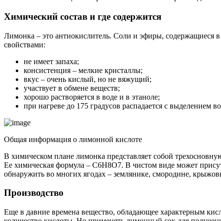
Химический состав и где содержится
Лимонка – это антиокислитель. Соли и эфиры, содержащиеся 
свойствами:
не имеет запаха;
консистенция – мелкие кристаллы;
вкус – очень кислый, но не вяжущий;
участвует в обмене веществ;
хорошо растворяется в воде и в этаноле;
при нагреве до 175 градусов распадается с выделением во
Общая информация о лимонной кислоте
В химическом плане лимонка представляет собой трехосновную 
Ее химическая формула – C6H8O7. В чистом виде может присут
обнаружить во многих ягодах – землянике, смородине, крыжов
Производство
Еще в давние времена вещество, обладающее характерным кис
количество кислоты. Но применять лимонный сок для получени