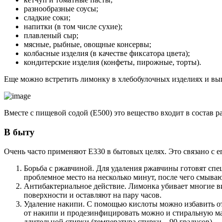
разнообразные соусы;
сладкие соки;
напитки (в том числе сухие);
плавленый сыр;
мясные, рыбные, овощные консервы;
колбасные изделия (в качестве фиксатора цвета);
кондитерские изделия (конфеты, пирожные, торты).
Еще можно встретить лимонку в хлебобулочных изделиях и вы
Вместе с пищевой содой (Е500) это вещество входит в состав р
В быту
Очень часто применяют Е330 в бытовых целях. Это связано с 
Борьба с ржавчиной. Для удаления ржавчины готовят спец
проблемное место на несколько минут, после чего смываю
Антибактериальное действие. Лимонка убивает многие в
поверхности и оставляют на пару часов.
Удаление накипи. С помощью кислоты можно избавить от 
от накипи и продезинфицировать можно и стиральную маш
длительной стирки (температура стирки – 90 градусов).