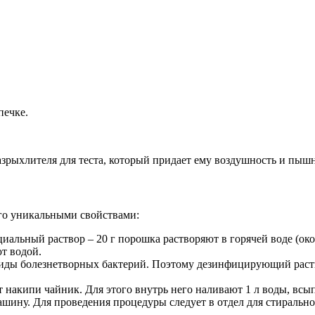
печке.
азрыхлителя для теста, который придает ему воздушность и пышн
его уникальными свойствами:
иальный раствор – 20 г порошка растворяют в горячей воде (окол
т водой.
иды болезнетворных бактерий. Поэтому дезинфицирующий раство
накипи чайник. Для этого внутрь него наливают 1 л воды, всып
ину. Для проведения процедуры следует в отдел для стирально