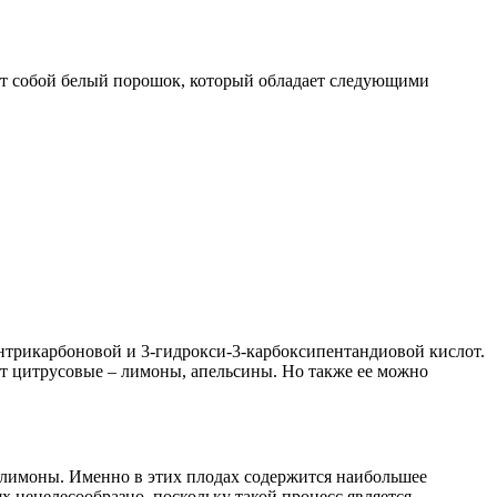
ет собой белый порошок, который обладает следующими
антрикарбоновой и 3-гидрокси-3-карбоксипентандиовой кислот.
т цитрусовые – лимоны, апельсины. Но также ее можно
 лимоны. Именно в этих плодах содержится наибольшее
 нецелесообразно, поскольку такой процесс является