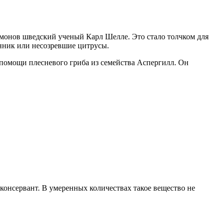
имонов шведский ученый Карл Шелле. Это стало толчком для
нник или несозревшие цитрусы.
 помощи плесневого гриба из семейства Аспергилл. Он
онсервант. В умеренных количествах такое вещество не