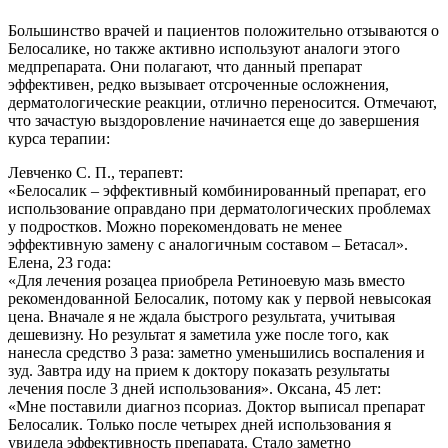
Большинство врачей и пациентов положительно отзываются о
Белосалике, но также активно используют аналоги этого
медпрепарата. Они полагают, что данный препарат
эффективен, редко вызывает отсроченные осложнения,
дерматологические реакции, отлично переносится. Отмечают,
что зачастую выздоровление начинается еще до завершения
курса терапии:
Левченко С. П., терапевт:
«Белосалик – эффективный комбинированный препарат, его
использование оправдано при дерматологических проблемах
у подростков. Можно порекомендовать не менее
эффективную замену с аналогичным составом – Бетасал».
Елена, 23 года:
«Для лечения розацеа приобрела Ретиноевую мазь вместо
рекомендованной Белосалик, потому как у первой невысокая
цена. Вначале я не ждала быстрого результата, учитывая
дешевизну. Но результат я заметила уже после того, как
нанесла средство 3 раза: заметно уменьшились воспаления и
зуд. Завтра иду на прием к доктору показать результаты
лечения после 3 дней использования».
Оксана, 45 лет:
«Мне поставили диагноз псориаз. Доктор выписал препарат
Белосалик. Только после четырех дней использования я
увидела эффективность препарата. Стало заметно