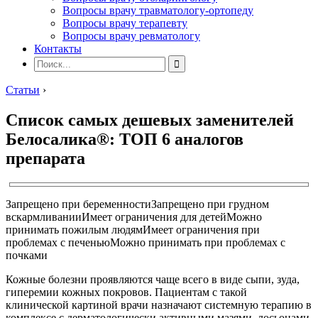
Вопросы врачу травматологу-ортопеду
Вопросы врачу терапевту
Вопросы врачу ревматологу
Контакты
Статьи
›
Список самых дешевых заменителей
Белосалика®: ТОП 6 аналогов
препарата
Запрещено при беременности
Запрещено при грудном
вскармливании
Имеет ограничения для детей
Можно
принимать пожилым людям
Имеет ограничения при
проблемах с печенью
Можно принимать при проблемах с
почками
Кожные болезни проявляются чаще всего в виде сыпи, зуда,
гиперемии кожных покровов. Пациентам с такой
клинической картиной врачи назначают системную терапию в
комплексе с дерматологически активными мазями, лосьонами,