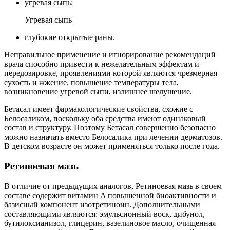
угревая сыпь;
Угревая сыпь
глубокие открытые раны.
Неправильное применение и игнорирование рекомендаций
врача способно привести к нежелательным эффектам и
передозировке, проявлениями которой являются чрезмерная
сухость и жжение, повышение температуры тела,
возникновение угревой сыпи, излишнее шелушение.
Бетасал имеет фармакологические свойства, схожие с
Белосаликом, поскольку оба средства имеют одинаковый
состав и структуру. Поэтому Бетасал совершенно безопасно
можно назначать вместо Белосалика при лечении дерматозов.
В детском возрасте он может применяться только после года.
Ретиноевая мазь
В отличие от предыдущих аналогов, Ретиноевая мазь в своем
составе содержит витамин A повышенной биоактивности и
базисный компонент изотретиноин. Дополнительными
составляющими являются: эмульсионный воск, дибунол,
бутилоксианизол, глицерин, вазелиновое масло, очищенная