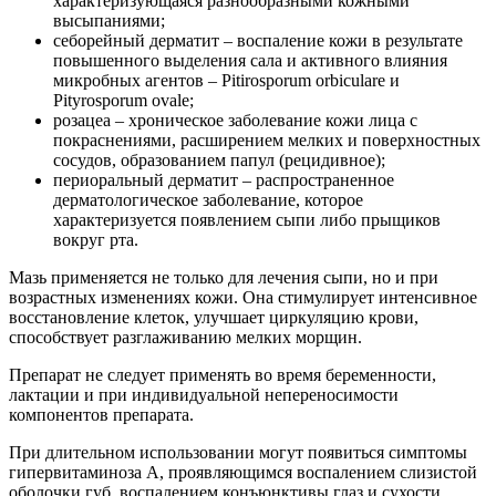
характеризующаяся разнообразными кожными
высыпаниями;
себорейный дерматит – воспаление кожи в результате
повышенного выделения сала и активного влияния
микробных агентов – Pitirosporum orbiculare и
Pityrosporum ovale;
розацеа – хроническое заболевание кожи лица с
покраснениями, расширением мелких и поверхностных
сосудов, образованием папул (рецидивное);
периоральный дерматит – распространенное
дерматологическое заболевание, которое
характеризуется появлением сыпи либо прыщиков
вокруг рта.
Мазь применяется не только для лечения сыпи, но и при
возрастных изменениях кожи. Она стимулирует интенсивное
восстановление клеток, улучшает циркуляцию крови,
способствует разглаживанию мелких морщин.
Препарат не следует применять во время беременности,
лактации и при индивидуальной непереносимости
компонентов препарата.
При длительном использовании могут появиться симптомы
гипервитаминоза А, проявляющимся воспалением слизистой
оболочки губ, воспалением конъюнктивы глаз и сухости