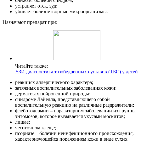
снижает болевой синдром;
устраняет отек, зуд;
убивает болезнетворные микроорганизмы.
Назначают препарат при:
Читайте также:
УЗИ диагностика тазобедренных суставов (ТБС) у детей
реакциях аллергического характера;
затяжных воспалительных заболеваниях кожи;
дерматозах нейрогенной природы;
синдроме Лайелла, представляющего собой
воспалительную реакцию на различные раздражители;
флеботодермии – паразитарном заболевании из группы
энтомозов, которое вызывается укусами москитов;
лишае;
чесоточном клеще;
псориазе – болезни неинфекционного происхождения,
характеризующейся поражением кожи в виде сухих