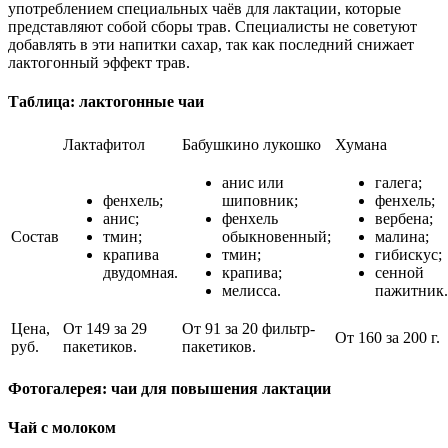
употреблением специальных чаёв для лактации, которые
представляют собой сборы трав. Специалисты не советуют
добавлять в эти напитки сахар, так как последний снижает
лактогонный эффект трав.
Таблица: лактогонные чаи
Лактафитол
Бабушкино лукошко
Хумана
анис или
галега;
фенхель;
шиповник;
фенхель;
анис;
фенхель
вербена;
Состав
тмин;
обыкновенный;
малина;
крапива
тмин;
гибискус;
двудомная.
крапива;
сенной
мелисса.
пажитник.
Цена,
От 149 за 29
От 91 за 20 фильтр-
От 160 за 200 г.
руб.
пакетиков.
пакетиков.
Фотогалерея: чаи для повышения лактации
Чай с молоком