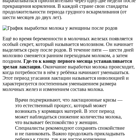
вырабатываться приблизительно через одну-две недели после
прекращения кормления. В каждой стране свои стандарты
продолжительности периода грудного вскармливания (от
шести месяцев до двух лет).
Ещё во время беременности в молочных железах появляется
особый секрет, который называется молозивом. Он начинает
выделяться сразу после родов. В течение пяти — шести дней
молозиво сменяется ранним переходным молоком, а затем
поздним.
Где-то к концу первого месяца устанавливается
зрелая лактация.
Окончание выработки молока происходит,
когда потребности в нём у ребёнка начинают уменьшаться.
Этот период угасания лактации называется инволюцией и
характеризуется постепенным уменьшением размера
молочных желез и изменением состава молока.
Врачи подчеркивают, что лактационные кризы —
это естественный процесс, который может
возникать у кормящих матерей. В этот период
может наблюдаться снижение количества молока,
что вызывает беспокойство у женщин.
Специалисты рекомендуют сохранять спокойствие
и не паниковать. Важно продолжать прикладывать
ребенка к груди, так как частое кормление