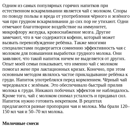
Одним из самых популярных горячих напитков при
естественном вскармливании является чай с молоком. Споры
по поводу пользы и вреда от употребления чёрного и зелёного
чая при грудном вскармливании до сих пор не утихают. Одни
отмечают благотворное воздействие на иммунитет,
микрофлору желудка, кровоснабжение мозга. Другие
замечают, что в чае содержится кофеин, который может
вызвать перевозбуждение ребёнка. Также многими
специалистами подвергается сомнению эффективность чая с
молоком для повышения выработки грудного молока. Они
заявляют, что такой напиток ничем не выделяется от других.
Опыт моей семьи показывает, что именно чай с молоком
помогал жене при лактационных кризах. Конечно, при этом
основным методом являлось частое прикладывание ребёнка к
груди. Напиток употреблялся перед кормлением. Чёрный чай
чередовался с зелёным. Это обеспечивало быстрый прилив
молока к груди. Никаких побочных эффектов не наблюдалось.
Кроме того, чай с молоком снимал усталость и придавал сил.
Напиток нужно готовить некрепким. В рецептах
предлагаются разные пропорции чая и молока. Мы брали 120–
150 мл чая и 50–70 мл молока.
Молочные смеси