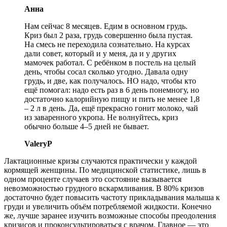
Анна
Нам сейчас 8 месяцев. Едим в основном грудь.
Криз был 2 раза, грудь совершенно была пустая.
На смесь не переходила сознательно. На курсах
дали совет, который и у меня, да и у других
мамочек работал. С ребёнком в постель на целый
день, чтобы сосал сколько угодно. Давала одну
грудь, и две, как получалось. НО надо, чтобы кто
ещё помогал: надо есть раз в 6 день понемногу, но
достаточно калорийную пищу и пить не менее 1,8
– 2 л в день. Да, ещё прекрасно гонит молоко, чай
из заваренного укропа. Не волнуйтесь, криз
обычно больше 4–5 дней не бывает.
ValeryP
Лактационные кризы случаются практически у каждой
кормящей женщины. По медицинской статистике, лишь в
одном проценте случаев это состояние вызывается
невозможностью грудного вскармливания. В 80% кризов
достаточно будет повысить частоту прикладывания малыша к
груди и увеличить объём потребляемой жидкости. Конечно
же, лучше заранее изучить возможные способы преодоления
кризисов и проконсультироваться с врачом. Главное — это