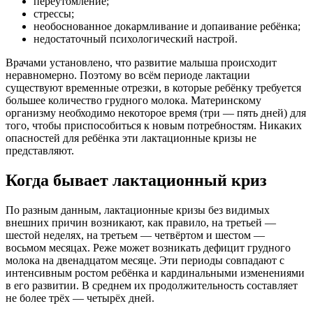
переутомление;
стрессы;
необоснованное докармливание и допаивание ребёнка;
недостаточный психологический настрой.
Врачами установлено, что развитие малыша происходит
неравномерно. Поэтому во всём периоде лактации
существуют временные отрезки, в которые ребёнку требуется
большее количество грудного молока. Материнскому
организму необходимо некоторое время (три — пять дней) для
того, чтобы приспособиться к новым потребностям. Никаких
опасностей для ребёнка эти лактационные кризы не
представляют.
Когда бывает лактационный криз
По разным данным, лактационные кризы без видимых
внешних причин возникают, как правило, на третьей —
шестой неделях, на третьем — четвёртом и шестом —
восьмом месяцах. Реже может возникать дефицит грудного
молока на двенадцатом месяце. Эти периоды совпадают с
интенсивным ростом ребёнка и кардинальными изменениями
в его развитии. В среднем их продолжительность составляет
не более трёх — четырёх дней.