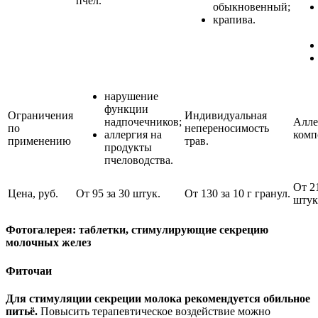
пчёл.
обыкновенный;
крапива.
нарушение
функции
Ограничения
Индивидуальная
надпочечников;
Алле
по
непереносимость
аллергия на
комп
применению
трав.
продукты
пчеловодства.
От 21
Цена, руб.
От 95 за 30 штук.
От 130 за 10 г гранул.
штук
Фотогалерея: таблетки, стимулирующие секрецию
молочных желез
Фиточаи
Для стимуляции секреции молока рекомендуется обильное
питьё.
Повысить терапевтическое воздействие можно