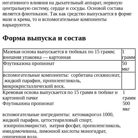
негативного влияния на дыхательный аппарат, нервную
центральную систему, сердце и сосуды. Основой состава
является флютиказон. Так как средство выпускается в форме
мази и крема, то и вспомогательные компоненты
варьируются.
Форма выпуска и состав
Мазевая основа выпускается в тюбиках по 15 грамм;
1
внешняя упаковка — картонная
грамм
Флутиказона пропионат
50
мкг
вспомогательные компоненты: сорбитана сесквиолеат,
жидкий парафин, пропиленгликоль,
микрокристаллический воск.
Кремовая основа выпускается по 15 грамм в тюбике и
1
картонной пачке
грамм
Флутиказона пропионат
500
мкг
вспомогательные ингредиенты: кетомакрогол 1000,
жидкий парафин, цетостеариловый спирт,
изопропилмиристат, натрия фосфат, пропиленгликоль,
имидомочевина, лимонной кислоты моногидрат,
очищенная вода.