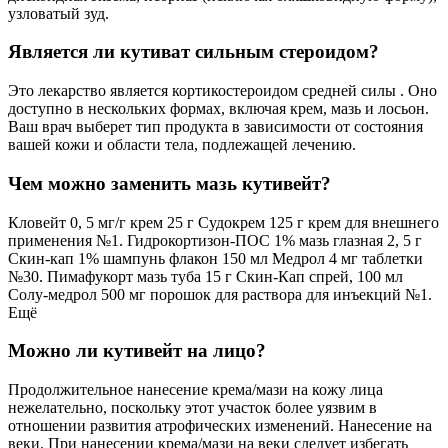
узловатый зуд.
Является ли кутиват сильным стероидом?
Это лекарство является кортикостероидом средней силы . Оно
доступно в нескольких формах, включая крем, мазь и лосьон.
Ваш врач выберет тип продукта в зависимости от состояния
вашей кожи и области тела, подлежащей лечению.
Чем можно заменить мазь кутивейт?
Кловейт 0, 5 мг/г крем 25 г Судокрем 125 г крем для внешнего
применения №1. Гидрокортизон-ПОС 1% мазь глазная 2, 5 г
Скин-кап 1% шампунь флакон 150 мл Медрол 4 мг таблетки
№30. Пимафукорт мазь туба 15 г Скин-Кап спрей, 100 мл
Солу-медрол 500 мг порошок для раствора для инъекций №1.
Ещё
Можно ли кутивейт на лицо?
Продолжительное нанесение крема/мази на кожу лица
нежелательно, поскольку этот участок более уязвим в
отношении развития атрофических изменений. Нанесение на
веки. При нанесении крема/мази на веки следует избегать