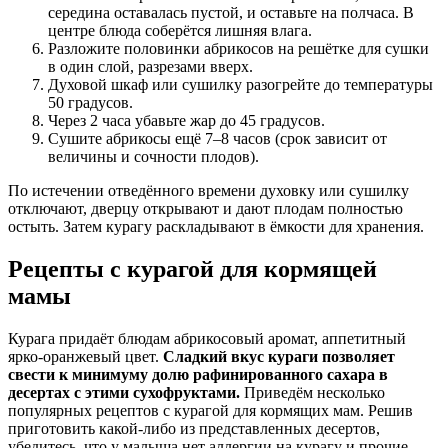
середина оставалась пустой, и оставьте на полчаса. В
центре блюда соберётся лишняя влага.
Разложите половинки абрикосов на решётке для сушки
в один слой, разрезами вверх.
Духовой шкаф или сушилку разогрейте до температуры
50 градусов.
Через 2 часа убавьте жар до 45 градусов.
Сушите абрикосы ещё 7–8 часов (срок зависит от
величины и сочности плодов).
По истечении отведённого времени духовку или сушилку
отключают, дверцу открывают и дают плодам полностью
остыть. Затем курагу раскладывают в ёмкости для хранения.
Рецепты с курагой для кормящей
мамы
Курага придаёт блюдам абрикосовый аромат, аппетитный
ярко-оранжевый цвет.
Сладкий вкус кураги позволяет
свести к минимуму долю рафинированного сахара в
десертах с этими сухофруктами.
Приведём несколько
популярных рецептов с курагой для кормящих мам. Решив
приготовить какой-либо из представленных десертов,
убедитесь, что у малыша нет аллергии на курагу и прочие