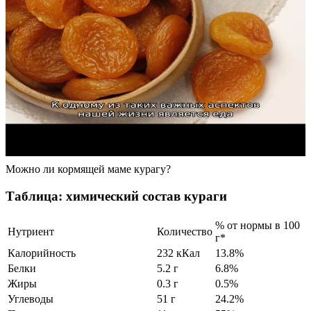
Можно ли кормящей маме курагу?
Таблица: химический состав кураги
% от нормы в 100
Нутриент
Количество
г*
Калорийность
232 кКал
13.8%
Белки
5.2 г
6.8%
Жиры
0.3 г
0.5%
Углеводы
51 г
24.2%