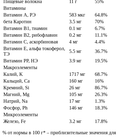
Пищевые волокна
11 г
55%
Витамины
Витамин А, РЭ
583 мкг
64.8%
бета Каротин
3.5 мг
70%
Витамин В1, тиамин
0.1 мг
6.7%
Витамин В2, рибофлавин
0.2 мг
11.1%
Витамин C, аскорбиновая
4 мг
4.4%
Витамин Е, альфа токоферол,
5.5 мг
36.7%
ТЭ
Витамин РР, НЭ
3.9 мг
19.5%
Макроэлементы
Калий, K
1717 мг
68.7%
Кальций, Ca
160 мг
16%
Кремний, Si
26 мг
86.7%
Магний, Mg
105 мг
26.3%
Натрий, Na
17 мг
1.3%
Фосфор, Ph
146 мг
18.3%
Микроэлементы
Железо, Fe
3.2 мг
17.8%
% от нормы в 100 г* – приблизительные значения для