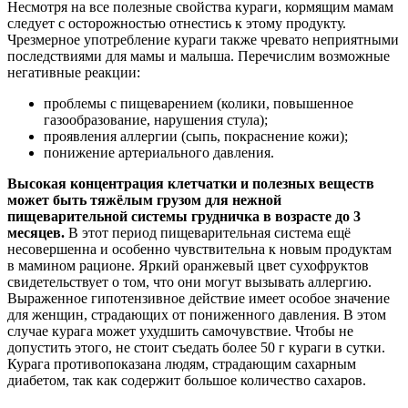
Несмотря на все полезные свойства кураги, кормящим мамам
следует с осторожностью отнестись к этому продукту.
Чрезмерное употребление кураги также чревато неприятными
последствиями для мамы и малыша. Перечислим возможные
негативные реакции:
проблемы с пищеварением (колики, повышенное
газообразование, нарушения стула);
проявления аллергии (сыпь, покраснение кожи);
понижение артериального давления.
Высокая концентрация клетчатки и полезных веществ
может быть тяжёлым грузом для нежной
пищеварительной системы грудничка в возрасте до 3
месяцев.
В этот период пищеварительная система ещё
несовершенна и особенно чувствительна к новым продуктам
в мамином рационе. Яркий оранжевый цвет сухофруктов
свидетельствует о том, что они могут вызывать аллергию.
Выраженное гипотензивное действие имеет особое значение
для женщин, страдающих от пониженного давления. В этом
случае курага может ухудшить самочувствие. Чтобы не
допустить этого, не стоит съедать более 50 г кураги в сутки.
Курага противопоказана людям, страдающим сахарным
диабетом, так как содержит большое количество сахаров.