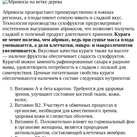
Абрикосы произрастают преимущественно в южных
регионах, а плоды имеют сочную мякоть и сладкий вкус.
Технология производства сухофруктов предусматривает
постепенное высушивание абрикосов, что позволяет получить
сладкий и полезный продукт длительного хранения.
Курага
не менее полезна, чем абрикос, ведь при сушке масса плода
уменьшается, а доля клетчатки, микро- и макроэлементов
увеличивается.
Вкусовые качества кураги также на высоте
— наличие фруктозы обеспечивает сладость сухофруктов.
Курагой можно заменить рафинированные сахара в рационе
мамы, удовлетворить потребность в сладком с пользой для
самочувствия. Ценные питательные свойства кураги
обеспечиваются наличием в составе следующих нутриентов:
Витамин А и бета каротин. Требуются для здоровья
зрения, улучшают состояние костной ткани, кожи,
волос.
Витамин В2. Участвует в обменных процессах в
организме, необходим для качественного зрения,
здоровья кожи и слизистых оболочек.
Витамин Е. Положительно влияет на гормональный фон
в организме женщины, является природным
антиоксидантом, составляющей клеточных мембран.