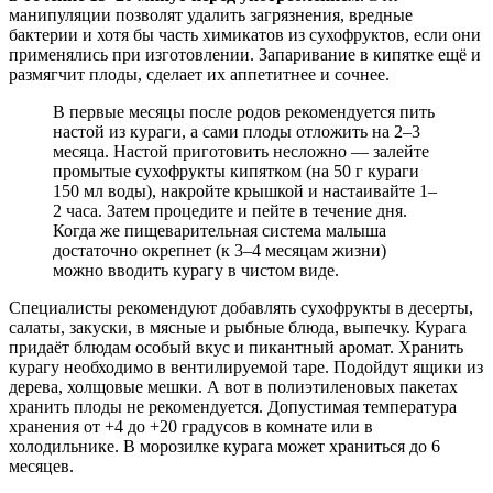
манипуляции позволят удалить загрязнения, вредные
бактерии и хотя бы часть химикатов из сухофруктов, если они
применялись при изготовлении. Запаривание в кипятке ещё и
размягчит плоды, сделает их аппетитнее и сочнее.
В первые месяцы после родов рекомендуется пить
настой из кураги, а сами плоды отложить на 2–3
месяца. Настой приготовить несложно — залейте
промытые сухофрукты кипятком (на 50 г кураги
150 мл воды), накройте крышкой и настаивайте 1–
2 часа. Затем процедите и пейте в течение дня.
Когда же пищеварительная система малыша
достаточно окрепнет (к 3–4 месяцам жизни)
можно вводить курагу в чистом виде.
Специалисты рекомендуют добавлять сухофрукты в десерты,
салаты, закуски, в мясные и рыбные блюда, выпечку. Курага
придаёт блюдам особый вкус и пикантный аромат. Хранить
курагу необходимо в вентилируемой таре. Подойдут ящики из
дерева, холщовые мешки. А вот в полиэтиленовых пакетах
хранить плоды не рекомендуется. Допустимая температура
хранения от +4 до +20 градусов в комнате или в
холодильнике. В морозилке курага может храниться до 6
месяцев.