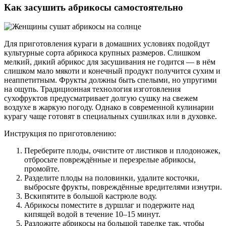
Как засушить абрикосы самостоятельно
Для приготовления кураги в домашних условиях подойдут
культурные сорта абрикоса крупных размеров. Слишком
мелкий, дикий абрикос для засушивания не годится — в нём
слишком мало мякоти и конечный продукт получится сухим и
неаппетитным. Фрукты должны быть спелыми, но упругими
на ощупь. Традиционная технология изготовления
сухофруктов предусматривает долгую сушку на свежем
воздухе в жаркую погоду. Однако в современной кулинарии
курагу чаще готовят в специальных сушилках или в духовке.
Инструкция по приготовлению:
Переберите плоды, очистите от листиков и плодоножек,
отбросьте повреждённые и перезрелые абрикосы,
промойте.
Разделите плоды на половинки, удалите косточки,
выбросьте фрукты, повреждённые вредителями изнутри.
Вскипятите в большой кастрюле воду.
Абрикосы поместите в дуршлаг и подержите над
кипящей водой в течение 10–15 минут.
Разложите абрикосы на большой тарелке так, чтобы