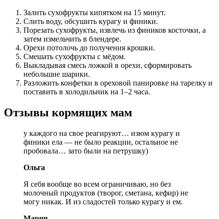
Залить сухофрукты кипятком на 15 минут.
Слить воду, обсушить курагу и финики.
Порезать сухофрукты, извлечь из фиников косточки, а
затем измельчить в блендере.
Орехи потолочь до получения крошки.
Смешать сухофрукты с мёдом.
Выкладывая смесь ложкой в орехи, сформировать
небольшие шарики.
Разложить конфетки в ореховой панировке на тарелку и
поставить в холодильник на 1–2 часа.
Отзывы кормящих мам
у каждого на свое реагируют… изюм курагу и
финики ела — не было реакции, остальное не
пробовала… зато были на петрушку)
Ольга
Я себя вообще во всем ограничиваю, но без
молочный продуктов (творог, сметана, кефир) не
могу никак. И из сладостей только курагу и ем.
Мария