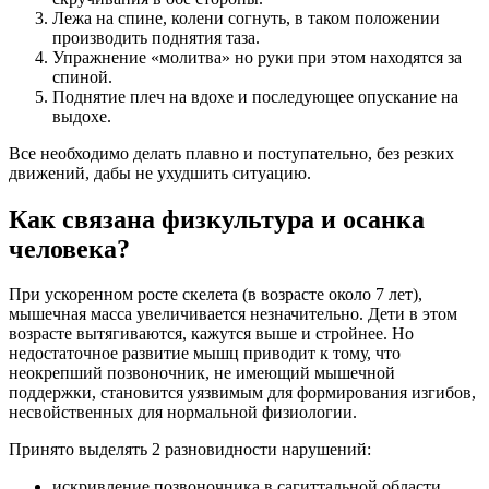
Лежа на спине, колени согнуть, в таком положении
производить поднятия таза.
Упражнение «молитва» но руки при этом находятся за
спиной.
Поднятие плеч на вдохе и последующее опускание на
выдохе.
Все необходимо делать плавно и поступательно, без резких
движений, дабы не ухудшить ситуацию.
Как связана физкультура и осанка
человека?
При ускоренном росте скелета (в возрасте около 7 лет),
мышечная масса увеличивается незначительно. Дети в этом
возрасте вытягиваются, кажутся выше и стройнее. Но
недостаточное развитие мышц приводит к тому, что
неокрепший позвоночник, не имеющий мышечной
поддержки, становится уязвимым для формирования изгибов,
несвойственных для нормальной физиологии.
Принято выделять 2 разновидности нарушений:
искривление позвоночника в сагиттальной области