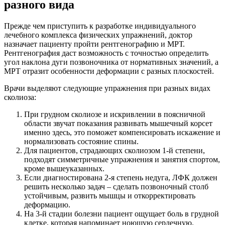
разного вида
Прежде чем приступить к разработке индивидуального
лечебного комплекса физических упражнений, доктор
назначает пациенту пройти рентгенографию и МРТ.
Рентгенография даст возможность с точностью определить
угол наклона дуги позвоночника от нормативных значений, а
МРТ отразит особенности деформации с разных плоскостей.
Врачи выделяют следующие упражнения при разных видах
сколиоза:
При грудном сколиозе и искривлении в поясничной
области звучат показания развивать мышечный корсет
именно здесь, это поможет компенсировать искажение и
нормализовать состояние спины.
Для пациентов, страдающих сколиозом 1-й степени,
подходят симметричные упражнения и занятия спортом,
кроме вышеуказанных.
Если диагностирована 2-я степень недуга, ЛФК должен
решить несколько задач – сделать позвоночный столб
устойчивым, развить мышцы и откорректировать
деформацию.
На 3-й стадии болезни пациент ощущает боль в грудной
клетке, которая напоминает ноющую сердечную.