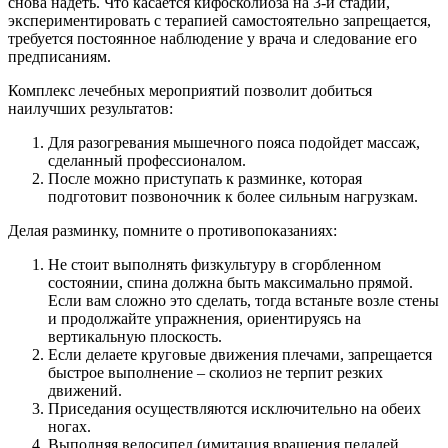
снова надеть. Что касается кифосколиоза на 3-й стадии,
экспериментировать с терапией самостоятельно запрещается,
требуется постоянное наблюдение у врача и следование его
предписаниям.
Комплекс лечебных мероприятий позволит добиться
наилучших результатов:
Для разогревания мышечного пояса подойдет массаж,
сделанный профессионалом.
После можно приступать к разминке, которая
подготовит позвоночник к более сильным нагрузкам.
Делая разминку, помните о противопоказаниях:
Не стоит выполнять физкультуру в сгорбленном
состоянии, спина должна быть максимально прямой.
Если вам сложно это сделать, тогда встаньте возле стены
и продолжайте упражнения, ориентируясь на
вертикальную плоскость.
Если делаете круговые движения плечами, запрещается
быстрое выполнение – сколиоз не терпит резких
движений.
Приседания осуществляются исключительно на обеих
ногах.
Выполняя велосипед (имитация вращения педалей