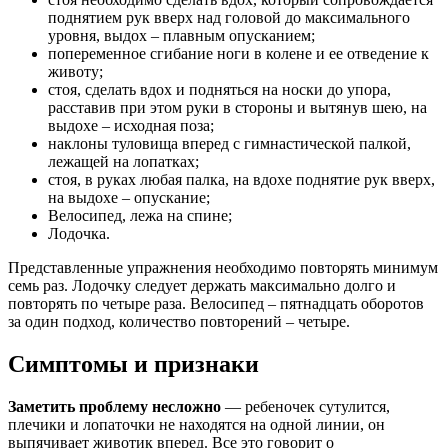
поднятием рук вверх над головой до максимального
уровня, выдох – плавным опусканием;
попеременное сгибание ноги в колене и ее отведение к
животу;
стоя, сделать вдох и подняться на носки до упора,
расставив при этом руки в стороны и вытянув шею, на
выдохе – исходная поза;
наклоны туловища вперед с гимнастической палкой,
лежащей на лопатках;
стоя, в руках любая палка, на вдохе поднятие рук вверх,
на выдохе – опускание;
Велосипед, лежа на спине;
Лодочка.
Представленные упражнения необходимо повторять минимум
семь раз. Лодочку следует держать максимально долго и
повторять по четыре раза. Велосипед – пятнадцать оборотов
за один подход, количество повторений – четыре.
Симптомы и признаки
Заметить проблему несложно
— ребеночек сутулится,
плечики и лопаточки не находятся на одной линии, он
выпячивает животик вперед. Все это говорит о