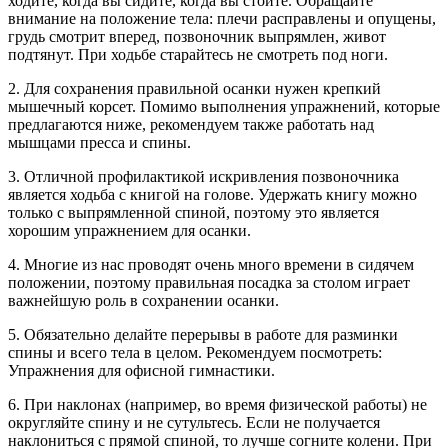
ходите, когда вы сидите, когда вы стоите. Обращайте
внимание на положение тела: плечи расправлены и опущены,
грудь смотрит вперед, позвоночник выпрямлен, живот
подтянут. При ходьбе старайтесь не смотреть под ноги.
2. Для сохранения правильной осанки нужен крепкий
мышечный корсет. Помимо выполнения упражнений, которые
предлагаются ниже, рекомендуем также работать над
мышцами пресса и спины.
3. Отличной профилактикой искривления позвоночника
является ходьба с книгой на голове. Удержать книгу можно
только с выпрямленной спиной, поэтому это является
хорошим упражнением для осанки.
4. Многие из нас проводят очень много времени в сидячем
положении, поэтому правильная посадка за столом играет
важнейшую роль в сохранении осанки.
5. Обязательно делайте перерывы в работе для разминки
спины и всего тела в целом. Рекомендуем посмотреть:
Упражнения для офисной гимнастики.
6. При наклонах (например, во время физической работы) не
округляйте спину и не сутультесь. Если не получается
наклониться с прямой спиной, то лучше согните колени. При