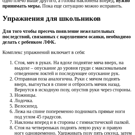
одно плечо выше другого, а голова наклонена вперед,
нужно
принимать меры.
Пока еще ситуацию можно исправить.
Упражнения для школьников
Для того чтобы пресечь появление нежелательных
последствий, связанных с нарушением осанки, необходимо
делать с ребенком ЛФК.
Комплекс упражнений включает в себя:
Стоя, мяч в руках. На вдохе поднятие мяча вверх, на
выдохе – опускание до уровня груди с максимальным
отведением локтей и последующее опускание рук.
Отправная поза аналогична. Руки с мячом поднять
вверх, выгнуться в спине и отбросить мячик назад.
Вернутся в исходную позу, опустив руки через стороны.
Ножницы.
Лодочка.
Велосипед.
Лежа на спине попеременно поднимать прямые ноги
под углом 45 градусов.
Наклоны вперед и в стороны с гимнастической палкой.
Стоя на четвереньках поднять левую руку и правую
ногу одновременно. Удерживать позу пять секунд, затем