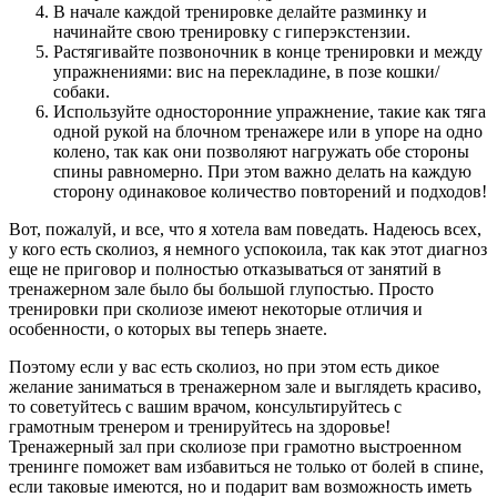
В начале каждой тренировке делайте разминку и
начинайте свою тренировку с гиперэкстензии.
Растягивайте позвоночник в конце тренировки и между
упражнениями: вис на перекладине, в позе кошки/
собаки.
Используйте односторонние упражнение, такие как тяга
одной рукой на блочном тренажере или в упоре на одно
колено, так как они позволяют нагружать обе стороны
спины равномерно. При этом важно делать на каждую
сторону одинаковое количество повторений и подходов!
Вот, пожалуй, и все, что я хотела вам поведать. Надеюсь всех,
у кого есть сколиоз, я немного успокоила, так как этот диагноз
еще не приговор и полностью отказываться от занятий в
тренажерном зале было бы большой глупостью. Просто
тренировки при сколиозе имеют некоторые отличия и
особенности, о которых вы теперь знаете.
Поэтому если у вас есть сколиоз, но при этом есть дикое
желание заниматься в тренажерном зале и выглядеть красиво,
то советуйтесь с вашим врачом, консультируйтесь с
грамотным тренером и тренируйтесь на здоровье!
Тренажерный зал при сколиозе при грамотно выстроенном
тренинге поможет вам избавиться не только от болей в спине,
если таковые имеются, но и подарит вам возможность иметь