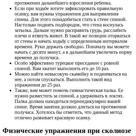
протяжении дальнейшего взросления ребенка.
Если при ходьбе хотите зафиксировать правильную
осанку, вам нужны упражнения для выпрямления
спины. Для этого понадобиться стать к стене спиной.
Настолько поднять подбородок, что стена коснулась
затылка. Дальше нужно расправить грудь, расслабить
плечи и втянуть живот. В такой же позиции оторваться
от стены и начать ходьбу с определенным интервалом
времени. Руки держать свободно. Поначалу вы можете
начать с десяти минут, а в дальнейшем увеличить норму
времени до получаса.
Особо эффективно турецкое приседание с ровной
спиной. Вам хватит выполнить его до 10 раз.
Можно найти невысокую скамейку и подниматься на
нее, а потом спускаться. Выполнить такой вид
упражнения до 25 раз.
Также, вам может помочь гимнастическая палка. Ее
нужно разместить за спиной, а удерживать в локтях.
Палка должна находиться перпендикулярно вашей
спине. Время занятия должно длиться на протяжении
получаса. Хотелось бы отметить, что данный метод
отлично развивает красивую осанку.
Физические упражнения при сколиозе