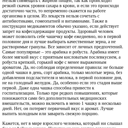
Нельзя совмещать с жирной пищей, так как происходит
резкий скачок уровня сахара в крови, и если это происходи
достаточно часто, то непременно скажется на работе
организма в целом. Из лекарств нельзя сочетать с
антибиотиками, гомеопатией и витаминами. Также в
инструкции медикаментов обычно указано, если действует
запрет на кофесодержащие продукты. Здоровый человек
может позволить себе чашечку кофе ежедневно, но в первой
половине дня и лучше выбирать качественные зерна, а не
растворимые гранулы. Все зависит от личных предпочтений.
Самые популярные – это арабика и робуста. Арабика имеет
более мягкий вкус с приятным кисловатым послевкусием, а
робуста крепкий, горький кофе с менее выраженным
ароматом. Да, но соблюдая определенные правила: не больше
одной чашки в день, сорт арабика, только молотые зерна, без
добавления подсластителя и молока, в первой половине дня,
не на голодный желудок. Да, особенно если это стадия выше
первой. Даже одна чашка способна привести к
госпитализации. Только при редких повышениях, которые
понижаются сами без дополнительных медицинских
вмешательств, можно включить в меню 1 чашку в несколько
дней. Нет, он потеряет первичный вкус и аромат. Лучше
выпить холодным или заварить свежую порцию.
Кажется, нет в мире взрослого человека, который ни слышал