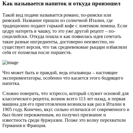
Как называется напиток и откуда произошел
Такой вид подачи называется романо, по-римски или
римский. Название пришло из солнечной Италии, где
традиционно подают горький кофе с ломтиком лимона. Если
цедру натереть в чашку, то это уже другой рецепт – по-
сицилийски. Откуда пошла и как появилась идея сочетать
такие разные ингредиенты, достоверно неизвестно, но
существует версия, что так средневековые рыцари избавляли
себя от похмелья после пиршеств.
Что может быть и правдой, ведь итальянцы – настоящие
экспериментаторы, особенно что касается этого бодрящего
напитка.
Сложно поверить, что эспрессо, который служит основой для
классического рецепта, возник всего 113 лет назад, и первая
машина для его приготовления возникла как раз в Италии в
1905 году. Конечно, вкус сильно отличался от современного и
был более пережженным, но получил признание и
известность среди буржуазии. Позже это волну перехватили
Германия и Франция.