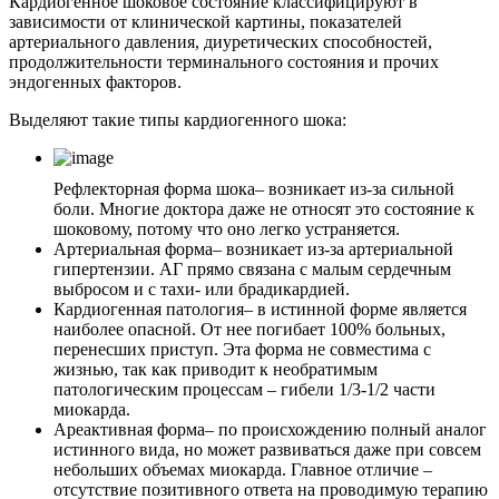
Кардиогенное шоковое состояние классифицируют в
зависимости от клинической картины, показателей
артериального давления, диуретических способностей,
продолжительности терминального состояния и прочих
эндогенных факторов.
Выделяют такие типы кардиогенного шока:
Рефлекторная форма шока
– возникает из-за сильной
боли. Многие доктора даже не относят это состояние к
шоковому, потому что оно легко устраняется.
Артериальная форма
– возникает из-за артериальной
гипертензии. АГ прямо связана с малым сердечным
выбросом и с тахи- или брадикардией.
Кардиогенная патология
– в истинной форме является
наиболее опасной. От нее погибает 100% больных,
перенесших приступ. Эта форма не совместима с
жизнью, так как приводит к необратимым
патологическим процессам – гибели 1/3-1/2 части
миокарда.
Ареактивная форма
– по происхождению полный аналог
истинного вида, но может развиваться даже при совсем
небольших объемах миокарда. Главное отличие –
отсутствие позитивного ответа на проводимую терапию