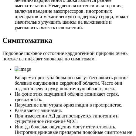
лечению кардиогенного шока является раннее
вмешательство. Немедленная интенсивная терапия,
включая введение вазопрессоров, инотропных
препаратов и механическую поддержку сердца, может
значительно улучшить шансы на выживание и
уменьшить тяжесть осложнений.
Симптоматика
Подобное шоковое состояние кардиогенной природы очень
похоже на инфаркт миокарда по симптомам:
Во время приступа больного могут беспокоить резкие
болевые ощущения в сердечной области. Часто они
отдают в левую руку, лопаточную область, шею.
На фоне этих ощущений обычно возникает страх,
тревожность.
Нарушение или утрата ориентации в пространстве.
Развивается адинамия.
При измерении АД диагностируется гипотония и
существенное снижение ЧСС.
Иногда болевые ощущения могут отсутствовать.
Нитроглицериновые препараты подобные симптомы не