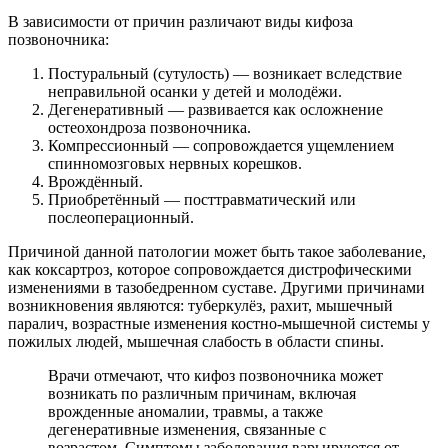
В зависимости от причин различают виды кифоза
позвоночника:
Постуральный (сутулость) — возникает вследствие
неправильной осанки у детей и молодёжи.
Дегенеративный — развивается как осложнение
остеохондроза позвоночника.
Компрессионный — сопровождается ущемлением
спинномозговых нервных корешков.
Врождённый.
Приобретённый — посттравматический или
послеоперационный.
Причиной данной патологии может быть такое заболевание,
как коксартроз, которое сопровождается дистрофическими
изменениями в тазобедренном суставе. Другими причинами
возникновения являются: туберкулёз, рахит, мышечный
паралич, возрастные изменения костно-мышечной системы у
пожилых людей, мышечная слабость в области спины.
Врачи отмечают, что кифоз позвоночника может
возникать по различным причинам, включая
врожденные аномалии, травмы, а также
дегенеративные изменения, связанные с
возрастом. Симптомы заболевания варьируются от