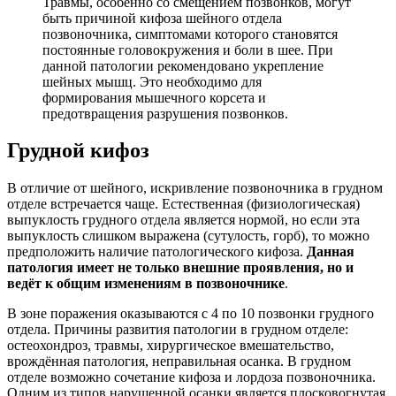
Травмы, особенно со смещением позвонков, могут
быть причиной кифоза шейного отдела
позвоночника, симптомами которого становятся
постоянные головокружения и боли в шее. При
данной патологии рекомендовано укрепление
шейных мышц. Это необходимо для
формирования мышечного корсета и
предотвращения разрушения позвонков.
Грудной кифоз
В отличие от шейного, искривление позвоночника в грудном
отделе встречается чаще. Естественная (физиологическая)
выпуклость грудного отдела является нормой, но если эта
выпуклость слишком выражена (сутулость, горб), то можно
предположить наличие патологического кифоза.
Данная
патология имеет не только внешние проявления, но и
ведёт к общим изменениям в позвоночнике
.
В зоне поражения оказываются с 4 по 10 позвонки грудного
отдела. Причины развития патологии в грудном отделе:
остеохондроз, травмы, хирургическое вмешательство,
врождённая патология, неправильная осанка. В грудном
отделе возможно сочетание кифоза и лордоза позвоночника.
Одним из типов нарушенной осанки является плосковогнутая