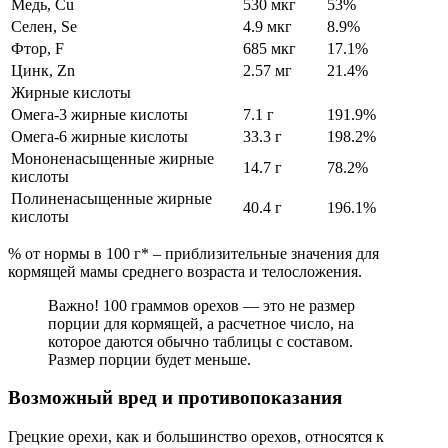
Медь, Cu
530 мкг
53%
Селен, Se
4.9 мкг
8.9%
Фтор, F
685 мкг
17.1%
Цинк, Zn
2.57 мг
21.4%
Жирные кислоты
Омега-3 жирные кислоты
7.1 г
191.9%
Омега-6 жирные кислоты
33.3 г
198.2%
Мононенасыщенные жирные
14.7 г
78.2%
кислоты
Полиненасыщенные жирные
40.4 г
196.1%
кислоты
% от нормы в 100 г* – приблизительные значения для
кормящей мамы среднего возраста и телосложения.
Важно! 100 граммов орехов — это не размер
порции для кормящей, а расчетное число, на
которое даются обычно таблицы с составом.
Размер порции будет меньше.
Возможный вред и противопоказания
Грецкие орехи, как и большинство орехов, относятся к