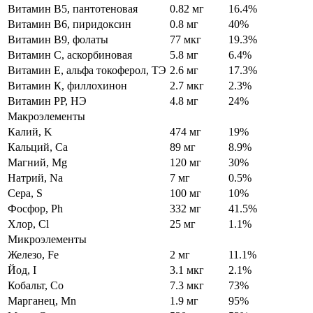
Витамин В5, пантотеновая
0.82 мг
16.4%
Витамин В6, пиридоксин
0.8 мг
40%
Витамин В9, фолаты
77 мкг
19.3%
Витамин C, аскорбиновая
5.8 мг
6.4%
Витамин Е, альфа токоферол, ТЭ
2.6 мг
17.3%
Витамин К, филлохинон
2.7 мкг
2.3%
Витамин РР, НЭ
4.8 мг
24%
Макроэлементы
Калий, K
474 мг
19%
Кальций, Ca
89 мг
8.9%
Магний, Mg
120 мг
30%
Натрий, Na
7 мг
0.5%
Сера, S
100 мг
10%
Фосфор, Ph
332 мг
41.5%
Хлор, Cl
25 мг
1.1%
Микроэлементы
Железо, Fe
2 мг
11.1%
Йод, I
3.1 мкг
2.1%
Кобальт, Co
7.3 мкг
73%
Марганец, Mn
1.9 мг
95%