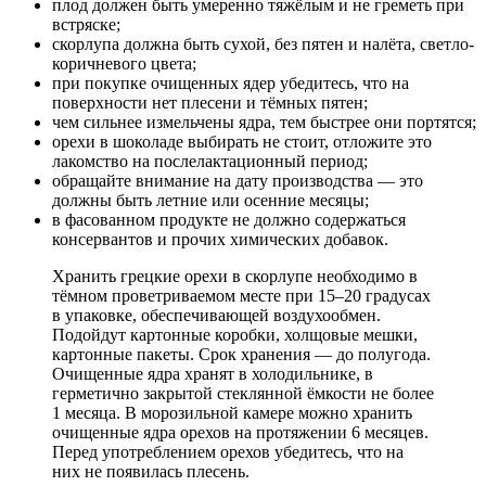
плод должен быть умеренно тяжёлым и не греметь при
встряске;
скорлупа должна быть сухой, без пятен и налёта, светло-
коричневого цвета;
при покупке очищенных ядер убедитесь, что на
поверхности нет плесени и тёмных пятен;
чем сильнее измельчены ядра, тем быстрее они портятся;
орехи в шоколаде выбирать не стоит, отложите это
лакомство на послелактационный период;
обращайте внимание на дату производства — это
должны быть летние или осенние месяцы;
в фасованном продукте не должно содержаться
консервантов и прочих химических добавок.
Хранить грецкие орехи в скорлупе необходимо в
тёмном проветриваемом месте при 15–20 градусах
в упаковке, обеспечивающей воздухообмен.
Подойдут картонные коробки, холщовые мешки,
картонные пакеты. Срок хранения — до полугода.
Очищенные ядра хранят в холодильнике, в
герметично закрытой стеклянной ёмкости не более
1 месяца. В морозильной камере можно хранить
очищенные ядра орехов на протяжении 6 месяцев.
Перед употреблением орехов убедитесь, что на
них не появилась плесень.