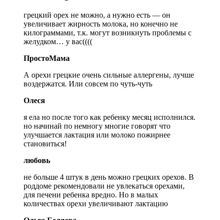
грецкий орех не можно, а нужно есть — он
увеличивает жирность молока, но конечно не
килограммами, т.к. могут возникнуть проблемы с
желудком… у вас((((
ПростоМама
А орехи грецкие очень сильные аллергены, лучше
воздержатся. Или совсем по чуть-чуть
Олеся
я ела но после того как ребенку месяц исполнился.
но начинай по немногу многие говорят что
улучшается лактация или молоко пожирнее
становиться!
любовь
не больше 4 штук в день можно грецких орехов. В
роддоме рекомендовали не увлекаться орехами,
для печени ребенка вредно. Но в малых
количествах орехи увеличивают лактацию