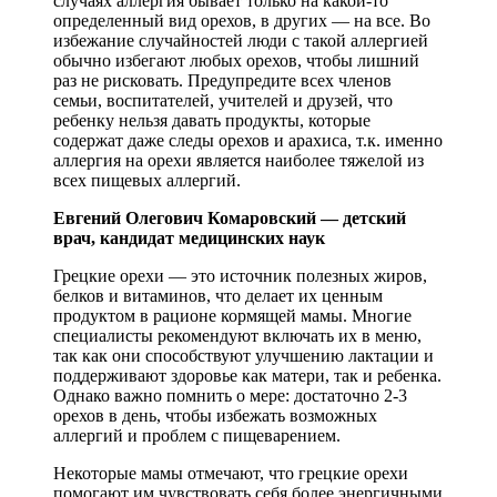
случаях аллергия бывает только на какой-то
определенный вид орехов, в других — на все. Во
избежание случайностей люди с такой аллергией
обычно избегают любых орехов, чтобы лишний
раз не рисковать. Предупредите всех членов
семьи, воспитателей, учителей и друзей, что
ребенку нельзя давать продукты, которые
содержат даже следы орехов и арахиса, т.к. именно
аллергия на орехи является наиболее тяжелой из
всех пищевых аллергий.
Евгений Олегович Комаровский — детский
врач, кандидат медицинских наук
Грецкие орехи — это источник полезных жиров,
белков и витаминов, что делает их ценным
продуктом в рационе кормящей мамы. Многие
специалисты рекомендуют включать их в меню,
так как они способствуют улучшению лактации и
поддерживают здоровье как матери, так и ребенка.
Однако важно помнить о мере: достаточно 2-3
орехов в день, чтобы избежать возможных
аллергий и проблем с пищеварением.
Некоторые мамы отмечают, что грецкие орехи
помогают им чувствовать себя более энергичными