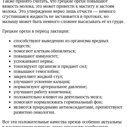
Также принято считать, что грецкие орехи повышают
вязкость молока, это может привести к маститу и застоям
молока. Это утверждение верно лишь отчасти — немного
сгустившаяся жидкость не застаивается в протоках, но
малышу может быть немного сложнее высасывать её из груди.
Грецкие орехи в период лактации:
способствуют выведению из организма вредных
веществ;
помогают клеткам обновляться;
повышают иммунитет;
успокаивают нервы;
тонизируют организм и придают сил;
повышают гемоглобин;
закрепляют жидкий стул;
улучшают усвоение кальция;
нормализуют артериальное давление;
улучшают работу кишечника;
положительно влияют на деятельность мозга;
помогают нормализовать гормональный фон;
являются природными антиоксидантами, препятствуют
развитию онкологии.
Все эти положительные качества орехов особенно актуальны
в послеродовом периоде, когда организму необходимо