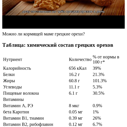
Можно ли кормящей маме грецкие орехи?
Таблица: химический состав грецких орехов
% от нормы в
Нутриент
Количество
100 г*
Калорийность
656 кКал
39%
Белки
16.2 г
21.3%
Жиры
60.8 г
101.3%
Углеводы
11.1 г
5.3%
Пищевые волокна
6.1 г
30.5%
Витамины
Витамин А, РЭ
8 мкг
0.9%
бета Каротин
0.05 мг
1%
Витамин В1, тиамин
0.39 мг
26%
Витамин В2, рибофлавин
0.12 мг
6.7%