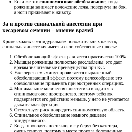
Если же это
спинномозговое обезболивание
, тогда
роженица занимает положение лежа, повернута на бок,
а ноги прижимает к животу.
За и против спинальной анестезии при
кесаревом сечении – мнение врачей
Кроме схожих с «эпидуралкой» положительных качеств,
спинальная анестезия имеет и свои собственные плюсы:
Обезболивающий эффект равняется практически 100%.
Мышцы роженицы полностью расслаблены, это дает
врачам значительные преимущества при КС.
Уже через семь минут проявляется выраженный
обезболивающий эффект, поэтому целесообразно это
обезболивание применять при экстренных операциях.
Минимальное количество анестетика вводится в
спинномозговое пространство, поэтому ребенок
подвергается его действию меньше, у него не угнетается
дыхательная функция.
Отсутствует риск повредить спинномозговую область.
Спинальное обезболивание немного дешевле
эпидурального.
Когда проводят анестезию, иглу берут без катетера,
очень тонкую, поэтому в месте прокола болезненные