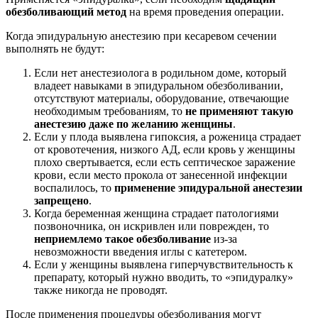
обезболивающий метод
на время проведения операции.
Когда эпидуральную анестезию при кесаревом сечении
выполнять не будут:
Если нет анестезиолога в родильном доме, который
владеет навыками в эпидуральном обезболивании,
отсутствуют материалы, оборудование, отвечающие
необходимым требованиям, то
не применяют такую
анестезию даже по желанию женщины
.
Если у плода выявлена гипоксия, а роженица страдает
от кровотечения, низкого АД, если кровь у женщины
плохо свертывается, если есть септическое заражение
крови, если место прокола от занесенной инфекции
воспалилось, то
применение эпидуральной анестезии
запрещено
.
Когда беременная женщина страдает патологиями
позвоночника, он искривлен или поврежден, то
неприемлемо такое обезболивание
из-за
невозможности введения иглы с катетером.
Если у женщины выявлена гиперчувствительность к
препарату, который нужно вводить, то «эпидуралку»
также никогда не проводят.
После применения процедуры обезболивания могут