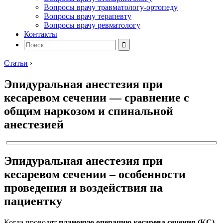
Вопросы врачу травматологу-ортопеду
Вопросы врачу терапевту
Вопросы врачу ревматологу
Контакты
Статьи
›
Эпидуральная анестезия при
кесаревом сечении — сравнение с
общим наркозом и спинальной
анестезией
Эпидуральная анестезия при
кесаревом сечении – особенности
проведения и воздействия на
пациентку
Когда проводят
плановую операцию кесарева сечения (КС)
,