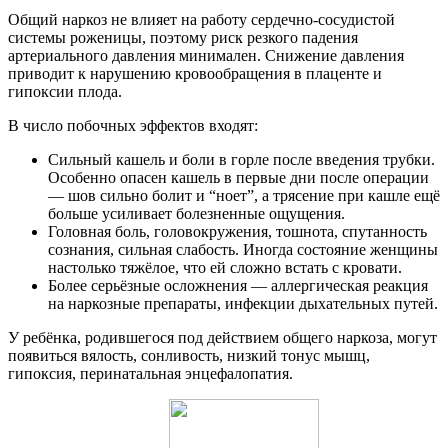
Общий наркоз не влияет на работу сердечно-сосудистой
системы роженицы, поэтому риск резкого падения
артериального давления минимален. Снижение давления
приводит к нарушению кровообращения в плаценте и
гипоксии плода.
В число побочных эффектов входят:
Сильный кашель и боли в горле после введения трубки.
Особенно опасен кашель в первые дни после операции
— шов сильно болит и “ноет”, а трясение при кашле ещё
больше усиливает болезненные ощущения.
Головная боль, головокружения, тошнота, спутанность
сознания, сильная слабость. Иногда состояние женщины
настолько тяжёлое, что ей сложно встать с кровати.
Более серьёзные осложнения — аллергическая реакция
на наркозные препараты, инфекции дыхательных путей.
У ребёнка, родившегося под действием общего наркоза, могут
появиться вялость, сонливость, низкий тонус мышц,
гипоксия, перинатальная энцефалопатия.