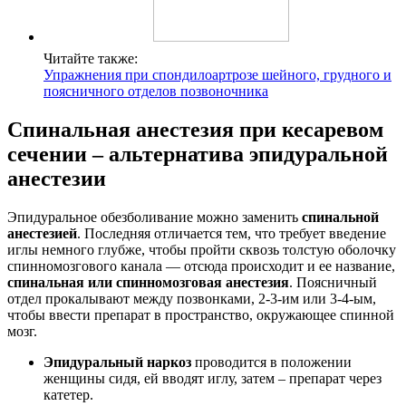
Читайте также:
Упражнения при спондилоартрозе шейного, грудного и
поясничного отделов позвоночника
Спинальная анестезия при кесаревом
сечении – альтернатива эпидуральной
анестезии
Эпидуральное обезболивание можно заменить
спинальной
анестезией
. Последняя отличается тем, что требует введение
иглы немного глубже, чтобы пройти сквозь толстую оболочку
спинномозгового канала — отсюда происходит и ее название,
спинальная или
спинномозговая анестезия
. Поясничный
отдел прокалывают между позвонками, 2-3-им или 3-4-ым,
чтобы ввести препарат в пространство, окружающее спинной
мозг.
Эпидуральный наркоз
проводится в положении
женщины сидя, ей вводят иглу, затем – препарат через
катетер.