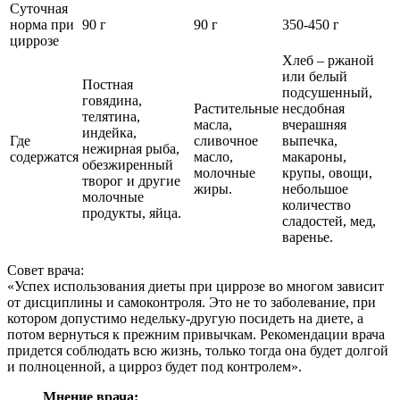
Суточная
норма при
90 г
90 г
350-450 г
циррозе
Хлеб – ржаной
или белый
Постная
подсушенный,
говядина,
Растительные
несдобная
телятина,
масла,
вчерашняя
индейка,
Где
сливочное
выпечка,
нежирная рыба,
содержатся
масло,
макароны,
обезжиренный
молочные
крупы, овощи,
творог и другие
жиры.
небольшое
молочные
количество
продукты, яйца.
сладостей, мед,
варенье.
Совет врача:
«Успех использования диеты при циррозе во многом зависит
от дисциплины и самоконтроля. Это не то заболевание, при
котором допустимо недельку-другую посидеть на диете, а
потом вернуться к прежним привычкам. Рекомендации врача
придется соблюдать всю жизнь, только тогда она будет долгой
и полноценной, а цирроз будет под контролем».
Мнение врача: