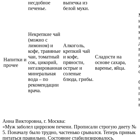
несдобное
выпечка из
печенье.
белой муки.
Некрепкие чай
(можно с
лимоном) и
Алкоголь,
кофе, травяные
крепкий чай
чаи, томатный
и кофе,
Сладости на
Напитки и
сок, цикорий,
пряности,
основе сахара,
прочее
негазированная
острые и
варенье, яйца.
минеральная
соленые
вода – по
блюда, грибы.
рекомендации
врача.
Анна Викторовна, г. Москва:
«Муж заболел циррозом печени. Прописали строгую диету №
5. Поначалу было трудно, частенько срывался. Теперь привык
питаться правильно. Состояние стабилизировалось.