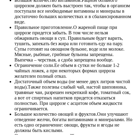
Большое количество витаминов.
Рацион больного
циррозом должен быть выстроен так, чтобы в организм
поступали все необходимые витамины и минералы в
достаточно больших количествах и в сбалансированном
виде.
Правильное приготовление.
О жареной пище при
циррозе придется забыть. В том числе нельзя
обжаривать овощи в суп. Правильным будет варить,
тушить, запекать без жира или готовить еду на пару.
Супы готовят на овощном бульоне, воде или молоке.
Мясные, рыбные, грибные бульоны запрещены.
Выпечка – черствая, а сдоба запрещена вообще.
Ограничение соли.
Ее объем в сутки не больше 1-2
чайных ложек, а при некоторых формах цирроза
желателен полный отказ.
Достаточный объем воды (не менее двух литров чистой
воды).
Также полезны слабый чай, настой шиповника,
травяные чаи, разрешен некрепкий кофе, томатный сок,
а вот от спиртных напитков придется отказаться
полностью. При циррозе с асцитом объем жидкости
ограничивается.
Большое количество овощей и фруктов.
Они улучшают
отведение желчи, богаты витаминами и минералами. Но
есть одно ограничение: овощи, фрукты и ягоды не
должны быть кислыми.