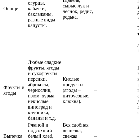
Щавель,
огурцы,
сырые лук и
Овощи
кабачки,
–
чеснок, редис,
баклажаны,
редька.
разные виды
капусты.
Любые сладкие
фрукты, ягоды
и сухофрукты –
персики,
Кислые
абрикосы,
продукты
Фрукты и
чернослив,
(ягоды –
–
ягоды
изюм, хурма,
цитрусовые,
некислые
клюква).
виноград и
клубника,
бананы и т.д.
Ржаной и
Вся сдобная
подсохший
выпечка,
Выпечка
белый хлеб,
свежая
–