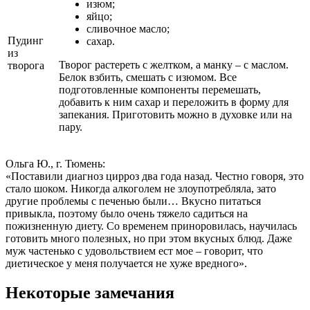
изюм;
яйцо;
сливочное масло;
Пудинг
сахар.
из
Творог растереть с желтком, а манку – с маслом.
творога
Белок взбить, смешать с изюмом. Все
подготовленные компоненты перемешать,
добавить к ним сахар и переложить в форму для
запекания. Приготовить можно в духовке или на
пару.
Ольга Ю., г. Тюмень:
«Поставили диагноз цирроз два года назад. Честно говоря, это
стало шоком. Никогда алкоголем не злоупотребляла, зато
другие проблемы с печенью были… Вкусно питаться
привыкла, поэтому было очень тяжело садиться на
пожизненную диету. Со временем приноровилась, научилась
готовить много полезных, но при этом вкусных блюд. Даже
муж частенько с удовольствием ест мое – говорит, что
диетическое у меня получается не хуже вредного».
Некоторые замечания