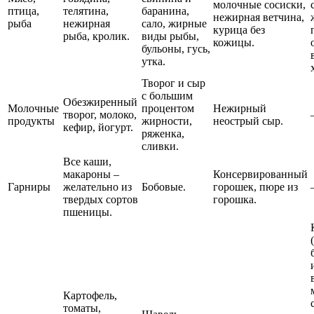
молочные сосиски,
птица,
телятина,
баранина,
нежирная ветчина,
рыба
нежирная
сало, жирные
курица без
рыба, кролик.
виды рыбы,
кожицы.
бульоны, гусь,
утка.
Творог и сыр
с большим
Обезжиренный
Молочные
процентом
Нежирный
творог, молоко,
продукты
жирности,
неострый сыр.
кефир, йогурт.
ряженка,
сливки.
Все каши,
макароны –
Консервированный
Гарниры
желательно из
Бобовые.
горошек, пюре из
твердых сортов
горошка.
пшеницы.
Картофель,
томаты,