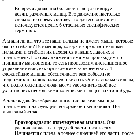
Во время движения большой палец активирует
девять различных мышц. Его движение настолько
сложно по своему составу, что для его описания
используются целых 6 отдельных специфических
терминов.
А знали ли вы что все наши пальцы не имеют мышц, которые
бы их сгибали? Все мышцы, которые управляют нашими
пальцами и сгибают их находятся в наших ладонях и
предплечьях. Поэтому движения ими мы производим по
принципу марионетки, то есть производим дистанционное
управление ими, как будто дергаем за веревочки. 34
сложнейшие мышцы обеспечивают разнообразную
подвижность наших пальцев и кистей. Они настолько сильны,
что подготовленные люди могут удерживать свой вес
ухватившись несколькими кончиками пальцев за что-нибудь.
А теперь давайте обратим внимание на сами мышцы
предплечья и на функции, которые они выполняют. Вот
мышечный атлас:
Брахиорадиалис (плечелучевая мышца).
Она
расположилась на передней части предплечья.
Начинается с плеча, а точнее с внешней его части, после