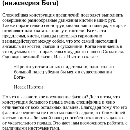
(инженерия Бога)
Сложнейшая конструкция предплечий позволяет выполнять
совершенно разнообразные движения кистей наших рук.
Также поразительно сконструированы наши пальцы, которые
позволяют нам хватать штангу и гантели. Все части
предплечья, кисти, пальцы настолько гармонично
взаимодействуют между собой, что это самый настоящий
ансамбль из костей, связок и сухожилий. Когда начинаешь в
это вдумываться – поражаешься мудрости нашего Создателя.
Однажды великий физик Исаак Ньютон сказал:
«При отсутствии иных свидетельств, один только
большой палец убедил бы меня в существовании
Бога»
Исаак Ньютон
Но что вызвало такое восхищение физика? Дело в том, что
конструкция большого пальца очень специфична и явно
отличается от всех остальных пальцев. Благодаря тому что его
фаланга соединена не с костью нашей ладони, а с ближайшей
костью кисти – большой палец способен отклоняться далеко
от указательного пальца. Это дает нам возможность работать с
различными инструментами.