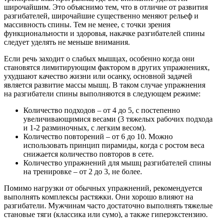
широчайшим. Это объяснимо тем, что в отличие от развития
разгибателей, широчайшие существенно меняют рельеф и
массивность спины. Тем не менее, с точки зрения
функциональности и здоровья, накачке разгибателей спины
следует уделять не меньше внимания.
Если речь заходит о слабых мышцах, особенно когда они
становятся лимитирующим фактором в других упражнениях,
ухудшают качество жизни или осанку, основной задачей
является развитие массы мышц. В таком случае упражнения
на разгибатели спины выполняются в следующем режиме:
Количество подходов – от 4 до 5, с постепенно
увеличивающимися весами (3 тяжелых рабочих подхода
и 1-2 разминочных, с легким весом).
Количество повторений – от 6 до 10. Можно
использовать принцип пирамиды, когда с ростом веса
снижается количество повторов в сете.
Количество упражнений для мышц разгибателей спины
на тренировке – от 2 до 3, не более.
Помимо нагрузки от обычных упражнений, рекомендуется
выполнять комплексы растяжки. Они хорошо влияют на
разгибатели. Мужчинам часто достаточно выполнять тяжелые
становые тяги (классика или сумо), а также гиперэкстензию.