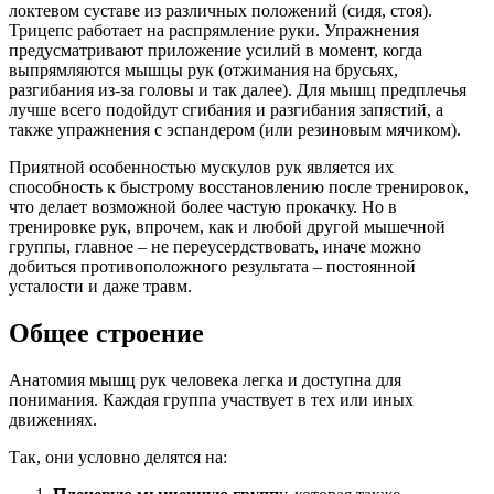
локтевом суставе из различных положений (сидя, стоя).
Трицепс работает на распрямление руки. Упражнения
предусматривают приложение усилий в момент, когда
выпрямляются мышцы рук (отжимания на брусьях,
разгибания из-за головы и так далее). Для мышц предплечья
лучше всего подойдут сгибания и разгибания запястий, а
также упражнения с эспандером (или резиновым мячиком).
Приятной особенностью мускулов рук является их
способность к быстрому восстановлению после тренировок,
что делает возможной более частую прокачку. Но в
тренировке рук, впрочем, как и любой другой мышечной
группы, главное – не переусердствовать, иначе можно
добиться противоположного результата – постоянной
усталости и даже травм.
Общее строение
Анатомия мышц рук человека легка и доступна для
понимания. Каждая группа участвует в тех или иных
движениях.
Так, они условно делятся на: