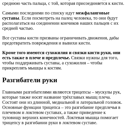
среднюю часть пальца, с той, которая присоединяется к кисти.
Самыми последними по списку идут
межфаланговые
суставы
. Если посмотреть на палец человека, то они будут
располагаться на соединении кончиков наших пальцев с их
средней частью.
Все суставы кисти призваны ограничивать движения, дабы
предотвратить повреждения и вывихи кисти.
Кроме того имеются сухожилия и связки кисти руки, они
есть также в плече и предплечье.
Связки нужны для того,
чтобы поддерживать суставы, а сухожилия – чтобы
прикреплять мышцы к костям.
Разгибатели руки
Главными разгибателями являются трицепсы – мускулы рук,
которые также носят название трёхглавых мышц плеча.
Состоят они из длинной, медиальной и латеральной головок.
Основные функции трицепса – это разгибание предплечья в
плечевом и локтевом суставах, а также приведение к
туловищу верхних конечностей. Локтевая мышца помогает
трицепсу в разгибании руки в локтевом суставе.