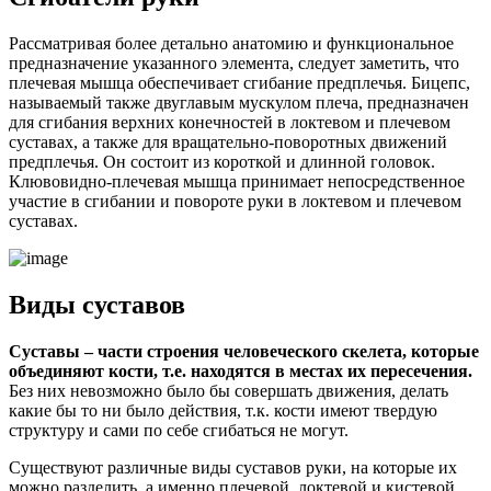
Рассматривая более детально анатомию и функциональное
предназначение указанного элемента, следует заметить, что
плечевая мышца обеспечивает сгибание предплечья. Бицепс,
называемый также двуглавым мускулом плеча, предназначен
для сгибания верхних конечностей в локтевом и плечевом
суставах, а также для вращательно-поворотных движений
предплечья. Он состоит из короткой и длинной головок.
Клювовидно-плечевая мышца принимает непосредственное
участие в сгибании и повороте руки в локтевом и плечевом
суставах.
Виды суставов
Суставы – части строения человеческого скелета, которые
объединяют кости, т.е. находятся в местах их пересечения.
Без них невозможно было бы совершать движения, делать
какие бы то ни было действия, т.к. кости имеют твердую
структуру и сами по себе сгибаться не могут.
Существуют различные виды суставов руки, на которые их
можно разделить, а именно плечевой, локтевой и кистевой,