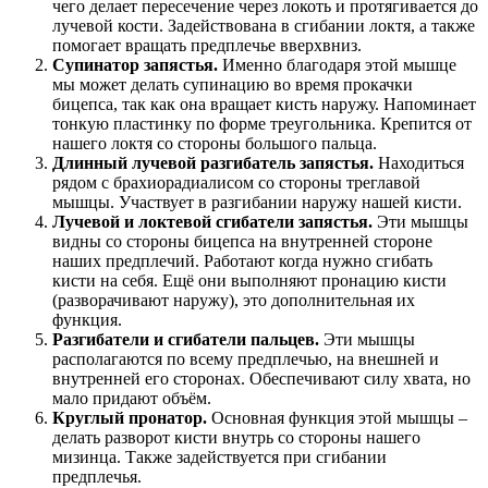
чего делает пересечение через локоть и протягивается до
лучевой кости. Задействована в сгибании локтя, а также
помогает вращать предплечье вверхвниз.
Супинатор запястья.
Именно благодаря этой мышце
мы может делать супинацию во время прокачки
бицепса, так как она вращает кисть наружу. Напоминает
тонкую пластинку по форме треугольника. Крепится от
нашего локтя со стороны большого пальца.
Длинный лучевой разгибатель запястья.
Находиться
рядом с брахиорадиалисом со стороны треглавой
мышцы. Участвует в разгибании наружу нашей кисти.
Лучевой и локтевой сгибатели запястья.
Эти мышцы
видны со стороны бицепса на внутренней стороне
наших предплечий. Работают когда нужно сгибать
кисти на себя. Ещё они выполняют пронацию кисти
(разворачивают наружу), это дополнительная их
функция.
Разгибатели и сгибатели пальцев.
Эти мышцы
располагаются по всему предплечью, на внешней и
внутренней его сторонах. Обеспечивают силу хвата, но
мало придают объём.
Круглый пронатор.
Основная функция этой мышцы –
делать разворот кисти внутрь со стороны нашего
мизинца. Также задействуется при сгибании
предплечья.