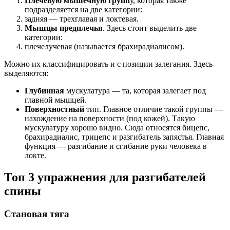
Плечевую мышечную групп
у, которая также
подразделяется на две категории:
задняя — трехглавая и локтевая.
Мышцы предплечья
. Здесь стоит выделить две
категории:
плечелучевая (называется брахирадиалисом).
Можно их классифицировать и с позиции залегания. Здесь
выделяются:
Глубинная
мускулатура — та, которая залегает под
главной мышцей.
Поверхностный
тип. Главное отличие такой группы —
нахождение на поверхности (под кожей). Такую
мускулатуру хорошо видно. Сюда относятся бицепс,
брахирадиалис, трицепс и разгибатель запястья. Главная
функция — разгибание и сгибание руки человека в
локте.
Топ 3 упражнения для разгибателей
спины
Становая тяга