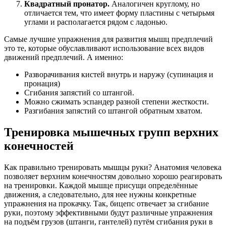
Квадратный пронатор.
Аналогичен круглому, но
отличается тем, что имеет форму пластины с четырьмя
углами и располагается рядом с ладонью.
Самые лучшие упражнения для развития мышц предплечий
это те, которые обуславливают использование всех видов
движений предплечий. А именно:
Разворачивания кистей внутрь и наружу (супинация и
пронация)
Сгибания запястий со штангой.
Можно сжимать эспандер разной степени жесткости.
Разгибания запястий со штангой обратным хватом.
Тренировка мышечных групп верхних
конечностей
Как правильно тренировать мышцы руки? Анатомия человека
позволяет верхним конечностям довольно хорошо реагировать
на тренировки. Каждой мышце присущи определённые
движения, а следовательно, для нее нужны конкретные
упражнения на прокачку. Так, бицепс отвечает за сгибание
руки, поэтому эффективными будут различные упражнения
на подъём грузов (штанги, гантелей) путём сгибания руки в