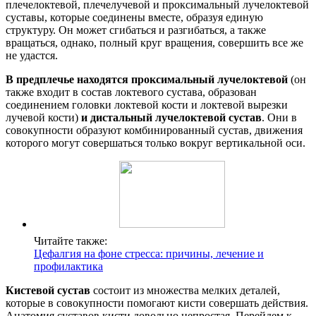
плечелоктевой, плечелучевой и проксимальный лучелоктевой
суставы, которые соединены вместе, образуя единую
структуру. Он может сгибаться и разгибаться, а также
вращаться, однако, полный круг вращения, совершить все же
не удастся.
В предплечье находятся проксимальный лучелоктевой
(он
также входит в состав локтевого сустава, образован
соединением головки локтевой кости и локтевой вырезки
лучевой кости)
и дистальный лучелоктевой сустав
. Они в
совокупности образуют комбинированный сустав, движения
которого могут совершаться только вокруг вертикальной оси.
Читайте также:
Цефалгия на фоне стресса: причины, лечение и
профилактика
Кистевой сустав
состоит из множества мелких деталей,
которые в совокупности помогают кисти совершать действия.
Анатомия суставов кисти довольно непростая. Перейдем к