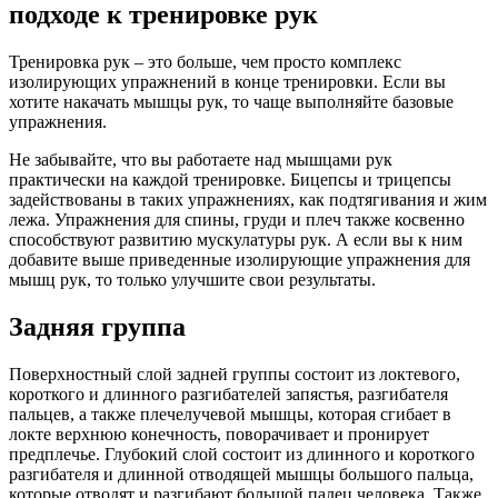
подходе к тренировке рук
Тренировка рук – это больше, чем просто комплекс
изолирующих упражнений в конце тренировки. Если вы
хотите накачать мышцы рук, то чаще выполняйте базовые
упражнения.
Не забывайте, что вы работаете над мышцами рук
практически на каждой тренировке. Бицепсы и трицепсы
задействованы в таких упражнениях, как подтягивания и жим
лежа. Упражнения для спины, груди и плеч также косвенно
способствуют развитию мускулатуры рук. А если вы к ним
добавите выше приведенные изолирующие упражнения для
мышц рук, то только улучшите свои результаты.
Задняя группа
Поверхностный слой задней группы состоит из локтевого,
короткого и длинного разгибателей запястья, разгибателя
пальцев, а также плечелучевой мышцы, которая сгибает в
локте верхнюю конечность, поворачивает и пронирует
предплечье. Глубокий слой состоит из длинного и короткого
разгибателя и длинной отводящей мышцы большого пальца,
которые отводят и разгибают большой палец человека. Также