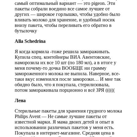
самый оптимальный вариант — это pigeon. Эти
пакеты собрали воедино все самое лучшее от
других — широкое горлышко, чтобы удобно было
вливать молоко для хранение, и удобный носик
внизу пакета, чтобы переливать его обратно в
бутылочку
Alla Schedrina
Я когда кормила -тоже решила замораживать.
Купила спец. контейнеры ВИА Авентовские,
наморозила их все 10 шт (по 180 мл), а в итоге у
меня почему-то дочка ВООБЩЕ ни грамму
замороженного молока не выпила. Наверное, все-
таки вкус изменился после заморозки… И мне так
обидно было, что я покупала, стерилизовала,
потом замораживала порционно и всё ЗРЯ ((((((
Лена
Стерильные пакеты для хранения грудного молока
Philips Avent — Не самые лучшие пакеты от
известной марки. Я мама двоих детей и опыт в
использовании различных пакетов у меня есть.
Покупала в интернет-магазине. Средняя цена в