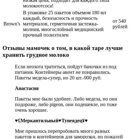
низкая цена, подходит для каждого типа
молокоотсоса!
В упаковке 25 пакетов объемом 180 мл
каждый, безопасность и прочность
от 540
Brown’s
материалов, герметичная застежка-
рублей
молния, многослойный медицинский
прочный полиэтилен
Отзывы мамочек о том, в какой таре лучше
хранить грудное молоко
Если неохота тратиться, пойдут баночки из под
питания. Контейнеры авент не понравились.
Пакеты медела-супер, но 20 шт.-900 руб.
Анастасия
Пакеты мне были удобнее. Либо медела, но они
подороже, либо pigeon, они подешевле, но тоже
очень хорошие.
♥£Меркантильный♥Тунеядец¥♥
Мне пришлось перепробовать много разных
пакетов и контейнеров для заморозки, но пожалуй