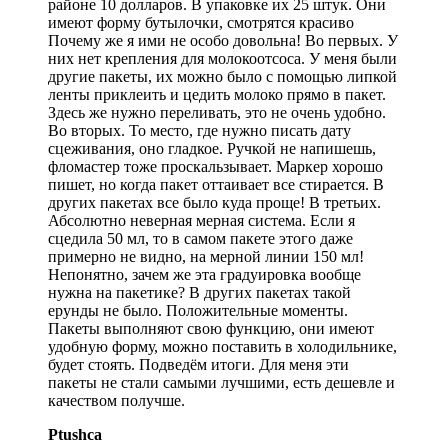
районе 10 долларов. В упаковке их 25 штук. Они
имеют форму бутылочки, смотрятся красиво
Почему же я ими не особо довольна! Во первых. У
них нет крепления для молокоотсоса. У меня были
другие пакеты, их можно было с помощью липкой
ленты приклеить и цедить молоко прямо в пакет.
Здесь же нужно переливать, это не очень удобно.
Во вторых. То место, где нужно писать дату
сцеживания, оно гладкое. Ручкой не напишешь,
фломастер тоже проскальзывает. Маркер хорошо
пишет, но когда пакет оттаивает все стирается. В
других пакетах все было куда проще! В третьих.
Абсолютно неверная мерная система. Если я
сцедила 50 мл, то в самом пакете этого даже
примерно не видно, на мерной линии 150 мл!
Непонятно, зачем же эта градуировка вообще
нужна на пакетике? В других пакетах такой
ерунды не было. Положительные моменты.
Пакеты выполняют свою функцию, они имеют
удобную форму, можно поставить в холодильнике,
будет стоять. Подведём итоги. Для меня эти
пакеты не стали самыми лучшими, есть дешевле и
качеством получше.
Ptushca