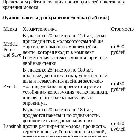
Представим рейтинг лучших производителей пакетов для
хранения молока.
Лучшие пакеты для хранения молока (таблица)
Марка
Характеристика
Стоимость
В упаковке 20 пакетов по 150 мл, легко
присоединять к молокоотсосам той же
Medela
марки при помощи самоклеящейся
от 800
Pump
ленты, которая входит в комплект.
рублей
and Save
Герметичная застежка-молния, прочные
двойные стенки
В упаковке 25 пакетов по 180 мл,
прочные двойные стенки, уплотненные
швы и герметичная двойная застежка-
от 430
Avent
молния, удобное широкое отверстие и
рублей
устойчивая конструкция, легко наливать
и переливать содержимое, нельзя
опрокинуть.
В упаковке 20 пакетов по 180 мл,
продаются пакеты и по отдельности,
дополнительное донышко-вставка
от 320
Lansinoh
против расширения молока, прочность,
рублей
герметичность и безопасность изделий,