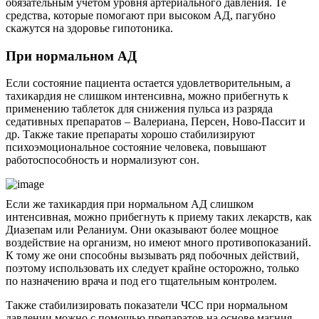
обязательным учетом уровня артериального давления. Те
средства, которые помогают при высоком АД, пагубно
скажутся на здоровье гипотоника.
При нормальном АД
Если состояние пациента остается удовлетворительным, а
тахикардия не слишком интенсивна, можно прибегнуть к
применению таблеток для снижения пульса из разряда
седативных препаратов – Валериана, Персен, Ново-Пассит и
др. Также такие препараты хорошо стабилизируют
психоэмоциональное состояние человека, повышают
работоспособность и нормализуют сон.
Если же тахикардия при нормальном АД слишком
интенсивная, можно прибегнуть к приему таких лекарств, как
Диазепам или Реланиум. Они оказывают более мощное
воздействие на организм, но имеют много противопоказаний.
К тому же они способны вызывать ряд побочных действий,
поэтому использовать их следует крайне осторожно, только
по назначению врача и под его тщательным контролем.
Также стабилизировать показатели ЧСС при нормальном
давлении можно с помощью препаратов на основе магния