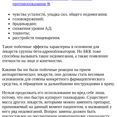
противопоказания ☕
чувства усталости, упадка сил, общего недомогания;
головокружений;
брадикардии;
снижения уровня АД;
тошноты;
расстройств пищеварения.
Такие побочные эффекты характерны в основном для
лекарств группы бета-адреноблокаторов. Но БКК тоже
способны вызывать такие недомогания, а также появление
отечности на лице и конечностях.
Какими бы ни были побочные реакции на прием
антиаритмических лекарств, они должны стать весомым
основанием для отмены конкретного фармацевтического
средства, и обращения за дальнейшими инструкциями к врачу.
Нельзя продолжать его использование во вред себе лишь
потому, что оно быстро купирует тахикардию. Существует
масса других лекарств, которыми можно заменить препарат,
принимаемый на данный момент пациентом, и вызвавший у
него ряд недомоганий. Вопрос замены должен быть
предоставлен на рассмотрение компетентному специалисту.