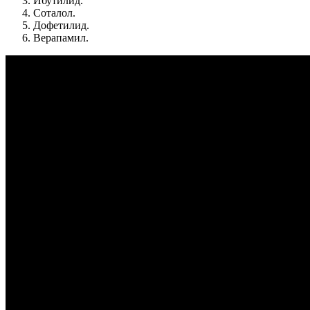
Ибутилид.
Соталол.
Дофетилид.
Верапамил.