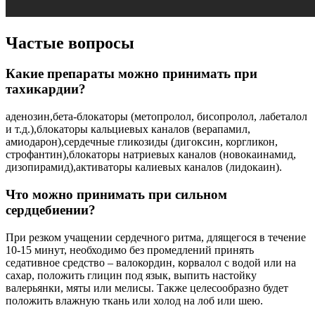
Частые вопросы
Какие препараты можно принимать при
тахикардии?
аденозин,бета-блокаторы (метопролол, бисопролол, лабеталол
и т.д.),блокаторы кальциевых каналов (верапамил,
амиодарон),сердечные гликозиды (дигоксин, коргликон,
строфантин),блокаторы натриевых каналов (новокаинамид,
дизопирамид),активаторы калиевых каналов (лидокаин).
Что можно принимать при сильном
сердцебиении?
При резком учащении сердечного ритма, длящегося в течение
10-15 минут, необходимо без промедлений принять
седативное средство – валокордин, корвалол с водой или на
сахар, положить глицин под язык, выпить настойку
валерьянки, мяты или мелисы. Также целесообразно будет
положить влажную ткань или холод на лоб или шею.