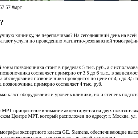
57 57 #мрт
?
лучшую клинику, не переплачивая? На сегодняшний день на всей
гают услуги по проведению магнитно-резонансной томографии,
зоны позвоночника стоит в пределах 5 тыс. руб., а с использов
звоночника составляет примерно от 3,5 до 6 тыс., в зависимос
обследования позвоночника проводится по цене от 4,5 до 3,5 ты
 позвоночника примерно составляет 4 тыс. руб.
ько класс оборудования и уровень клиники, но и степень подго
 МРТ приоритеное внимание акцентируется на двух показателях
м Центре МРТ, который расположен по адресу: г. Москва, ул. На
ографы экспертного класса GE, Siemens, обеспечивающие высо
е с заключением врача-рентгенолога высшей категории.