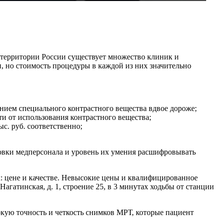
 территории России существует множество клиник и
 но стоимость процедуры в каждой из них значительно
анием специального контрастного вещества вдвое дороже;
ти от использования контрастного вещества;
с. руб. соответственно;
товки медперсонала и уровень их умения расшифровывать
: цене и качестве. Невысокие цены и квалифицированное
гатинская, д. 1, строение 25, в 3 минутах ходьбы от станции
кую точность и четкость снимков МРТ, которые пациент