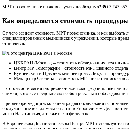
МРТ позвоночника: в каких случаях необходимо? ☎️+7 747 357 
Как определяется стоимость процедуры
От чего зависит стоимость МРТ позвоночника, и как выбрать 
специализированных медицинских учреждений, которые предла
отличается.
ЦКБ РАН (Москва) – стоимость обследования поясничной 
Центр МР-Томографии – стоимость МРТ шейного отдела по
Кунцевский и Пресненский центр им. Дикули – процедура 
Мед. центр Столица – стоимость МРТ поясничного отдела
На стоимость магнитно-резонансной томографии влияет не тол
снимки, которые представляют собой результаты обследования.
При выборе медицинского центра для обследования с помощью
обслуживание всегда можно найти в Европейском Диагностическо
метро Нагатинская, а также в его филиалах.
В Европейском Диагностическом Центре МРТ используются том
получает по результатам исследования на компакт-диске вмест