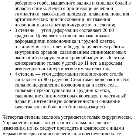
реберного горба, мышечного валика и сильных болей в
области спины. Лечится при помощи лечебной
гимнастики, массажных процедур, плавания, ношения
ортопедических приспособлений, вытяжения
позвоночника и санаторно-курортного лечения;
3 степень — угол деформации составляет 26-80
градусов. Проявляется сильно выраженными
деформациями позвоночника и грудной клетки,
отличием высоты плеч и бедер, нарушением работы
внутренних органов, сдавливанием спинномозговых
окончаний и нарушением кровообращения. Лечится
консервативно только у детей до 11 лет, а взрослым
рекомендуется хирургическое вмешательство;
4 степень — угол деформации позвоночного столба
составляет от 80 градусов. Симптомы включают в себя
сильное искривление позвоночника и всего тела,
сильный перекос туловища и грудной клетки,
сдавливание спинномозговых корешков и частичный
паралич, интенсивную болезненность и снижение
качества жизни больного (инвалидизацию).
Четвертая степень сколиоза устраняется только хирургически.
Упражнения помогают устранить только начальные
изменения, но их следует проводить в комплексе с иными
мерами консервативного лечения для обеспечения более