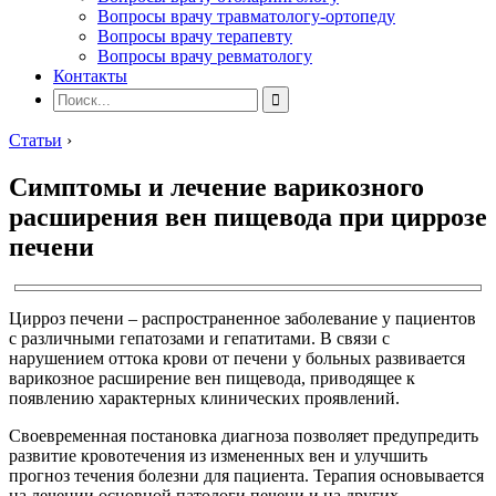
Вопросы врачу травматологу-ортопеду
Вопросы врачу терапевту
Вопросы врачу ревматологу
Контакты
Статьи
›
Симптомы и лечение варикозного
расширения вен пищевода при циррозе
печени
Цирроз печени – распространенное заболевание у пациентов
с различными гепатозами и гепатитами. В связи с
нарушением оттока крови от печени у больных развивается
варикозное расширение вен пищевода, приводящее к
появлению характерных клинических проявлений.
Своевременная постановка диагноза позволяет предупредить
развитие кровотечения из измененных вен и улучшить
прогноз течения болезни для пациента. Терапия основывается
на лечении основной патологи печени и на других